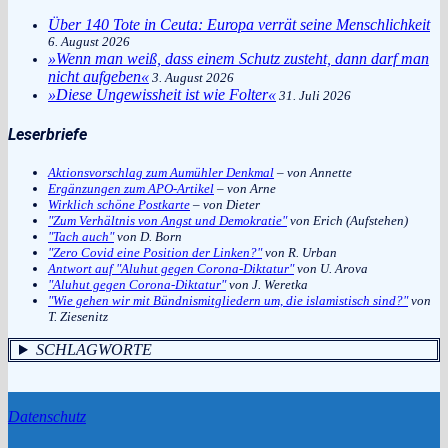
Über 140 Tote in Ceuta: Europa verrät seine Menschlichkeit
6. August 2026
»Wenn man weiß, dass einem Schutz zusteht, dann darf man
nicht aufgeben«
3. August 2026
»Diese Ungewissheit ist wie Folter«
31. Juli 2026
Leserbriefe
Aktionsvorschlag zum Aumühler Denkmal
– von Annette
Ergänzungen zum APO-Artikel
– von Arne
Wirklich schöne Postkarte
– von Dieter
"Zum Verhältnis von Angst und Demokratie"
von Erich (Aufstehen)
"Tach auch"
von D. Born
"Zero Covid eine Position der Linken?"
von R. Urban
Antwort auf "Aluhut gegen Corona-Diktatur"
von U. Arova
"Aluhut gegen Corona-Diktatur"
von J. Weretka
"Wie gehen wir mit Bündnismitgliedern um, die islamistisch sind?"
von
T. Ziesenitz
SCHLAGWORTE
Datenschutz