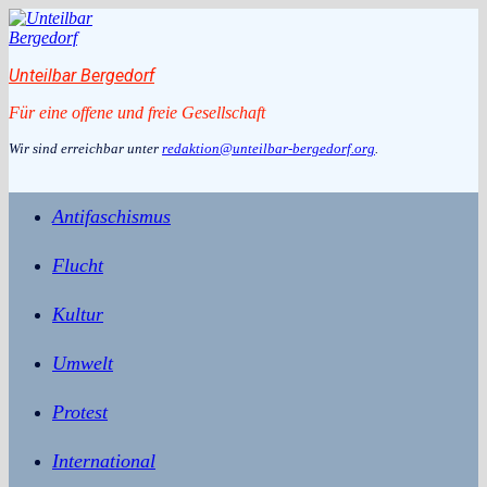
Zum
Inhalt
springen
Unteilbar Bergedorf
Für eine offene und freie Gesellschaft
Wir sind erreichbar unter
redaktion@unteilbar-bergedorf.org
.
Antifaschismus
Flucht
Kultur
Umwelt
Protest
International