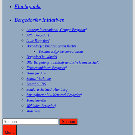
Fluchtpunkt
Bergedorfer Initiativen
Amnesty International, Gruppe Bergedorf
APO Bergedorf
Attac Bergedorf
Bergedorfer Bündnis gegen Rechts
Termine BBgR bei SerrahnEins
Bergedorf im Wandel
BIG-Bergedorfs insektenfreundliche Gemeinschaft
Friedensinitiative Bergedorf
Haus für Alle
Solawi Vierlande
SerrahnEINS
Solidarische Stadt Hamburg
Sprungbrett e.V. – Netzwerk Bergedorf
Tomatenretter
Weltladen Bergedorf
Wutzrock
Suchen
nach:
Menü