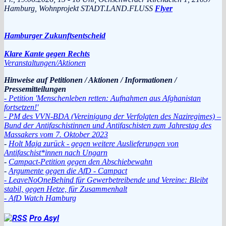
Hamburg, Wohnprojekt STADT.LAND.FLUSS
Flyer
Hamburger Zukunftsentscheid
Klare Kante gegen Rechts
Veranstaltungen/Aktionen
Hinweise auf Petitionen / Aktionen / Informationen /
Pressemitteilungen
- Petition 'Menschenleben retten: Aufnahmen aus Afghanistan
fortsetzen!'
- PM des VVN-BDA (Vereinigung der Verfolgten des Naziregimes) –
Bund der Antifaschistinnen und Antifaschisten zum Jahrestag des
Massakers vom 7. Oktober 2023
-
Holt Maja zurück - gegen weitere Auslieferungen von
Antifaschist*innen nach Ungarn
-
Campact-Petition gegen den Abschiebewahn
-
Argumente gegen die AfD - Campact
- LeaveNoOneBehind für Gewerbetreibende und Vereine: Bleibt
stabil, gegen Hetze, für Zusammenhalt
- AfD Watch Hamburg
Pro Asyl