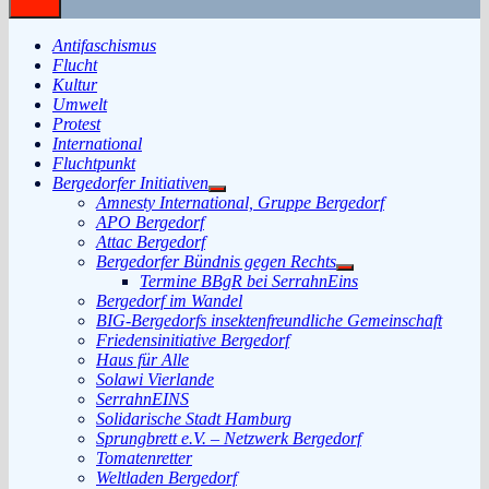
Antifaschismus
Flucht
Kultur
Umwelt
Protest
International
Fluchtpunkt
Bergedorfer Initiativen
Untermenü
Amnesty International, Gruppe Bergedorf
anzeigen
APO Bergedorf
Attac Bergedorf
Bergedorfer Bündnis gegen Rechts
Untermenü
Termine BBgR bei SerrahnEins
anzeigen
Bergedorf im Wandel
BIG-Bergedorfs insektenfreundliche Gemeinschaft
Friedensinitiative Bergedorf
Haus für Alle
Solawi Vierlande
SerrahnEINS
Solidarische Stadt Hamburg
Sprungbrett e.V. – Netzwerk Bergedorf
Tomatenretter
Weltladen Bergedorf