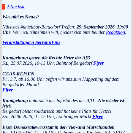
Seitennummerierung
1
2
Nächste
der
Was gibt es Neues?
Beiträge
Nächstes #unteilbar-Bergedorf Treffen:
29. September 2026, 19:00
Uhr
. Wer neu teilnehmen will, meldet sich bitte bei der
Redaktion
.
Veranstaltungen SerrahnEins
Kundgebung gegen die Rechte Hetze der AfD
Sa., 25.07.2026, 10-13 Uhr, Bahnhof Bergedorf
Flyer
GEAS-REISEN
Fr., 3.7. ab 16:00 Uhr treffen wir uns zum Happening auf dem
Bergedorfer Markt!
Flyer
Kundgebung
anlässlich des Infostandes der AfD -
Nie wieder ist
jetzt!
Bergedorf bleibt solidarisch und hat keine Platz für Hetze!
Sa., 20.06.2026, 9 - 12 Uhr, Lohbrügger Markt
Flyer
Erste Demokratiewerkstatt in den Vier-und Marschlanden
Fr., 19.06.2026, 15 - 18 Uhr, Ochsenwerder Kirchdeich 1, 21037