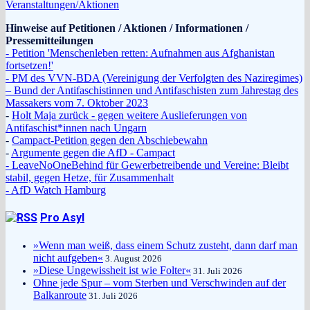
Veranstaltungen/Aktionen
Hinweise auf Petitionen / Aktionen / Informationen /
Pressemitteilungen
- Petition 'Menschenleben retten: Aufnahmen aus Afghanistan
fortsetzen!'
- PM des VVN-BDA (Vereinigung der Verfolgten des Naziregimes)
– Bund der Antifaschistinnen und Antifaschisten zum Jahrestag des
Massakers vom 7. Oktober 2023
-
Holt Maja zurück - gegen weitere Auslieferungen von
Antifaschist*innen nach Ungarn
-
Campact-Petition gegen den Abschiebewahn
-
Argumente gegen die AfD - Campact
- LeaveNoOneBehind für Gewerbetreibende und Vereine: Bleibt
stabil, gegen Hetze, für Zusammenhalt
- AfD Watch Hamburg
Pro Asyl
»Wenn man weiß, dass einem Schutz zusteht, dann darf man
nicht aufgeben«
3. August 2026
»Diese Ungewissheit ist wie Folter«
31. Juli 2026
Ohne jede Spur – vom Sterben und Verschwinden auf der
Balkanroute
31. Juli 2026