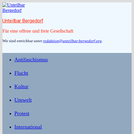
Zum
Inhalt
springen
Unteilbar Bergedorf
Für eine offene und freie Gesellschaft
Wir sind erreichbar unter
redaktion@unteilbar-bergedorf.org
.
Antifaschismus
Flucht
Kultur
Umwelt
Protest
International