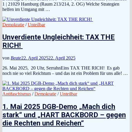
1 | 21029 Hamburg (Raum 213/214, 2. OG) Welche Strategien
helfen im Umgang mit …
Demokratie
/
Unteilbar
Unverdiente Ungleichheit: TAX THE
RICH!
von
Beate
22. April 2025
22. April 2025
26. Mai 2025, 20 Uhr, SerrahnEins TAX THE RICH! Es gab
noch nie so viel Reichtum – und das ist ein Problem für uns alle! …
Antifaschismus
/
Demokratie
/
Unteilbar
1. Mai 2025 DGB-Demo „Mach dich
stark“ und „HART BACKBORD – gegen
die Rechten und Reichen“