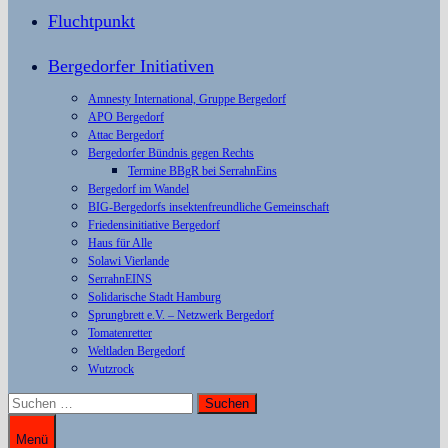
Fluchtpunkt
Bergedorfer Initiativen
Amnesty International, Gruppe Bergedorf
APO Bergedorf
Attac Bergedorf
Bergedorfer Bündnis gegen Rechts
Termine BBgR bei SerrahnEins
Bergedorf im Wandel
BIG-Bergedorfs insektenfreundliche Gemeinschaft
Friedensinitiative Bergedorf
Haus für Alle
Solawi Vierlande
SerrahnEINS
Solidarische Stadt Hamburg
Sprungbrett e.V. – Netzwerk Bergedorf
Tomatenretter
Weltladen Bergedorf
Wutzrock
Suchen
nach:
Menü