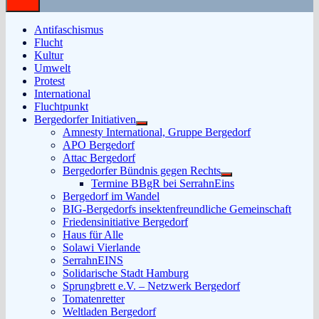
Antifaschismus
Flucht
Kultur
Umwelt
Protest
International
Fluchtpunkt
Bergedorfer Initiativen
Untermenü
Amnesty International, Gruppe Bergedorf
anzeigen
APO Bergedorf
Attac Bergedorf
Bergedorfer Bündnis gegen Rechts
Untermenü
Termine BBgR bei SerrahnEins
anzeigen
Bergedorf im Wandel
BIG-Bergedorfs insektenfreundliche Gemeinschaft
Friedensinitiative Bergedorf
Haus für Alle
Solawi Vierlande
SerrahnEINS
Solidarische Stadt Hamburg
Sprungbrett e.V. – Netzwerk Bergedorf
Tomatenretter
Weltladen Bergedorf