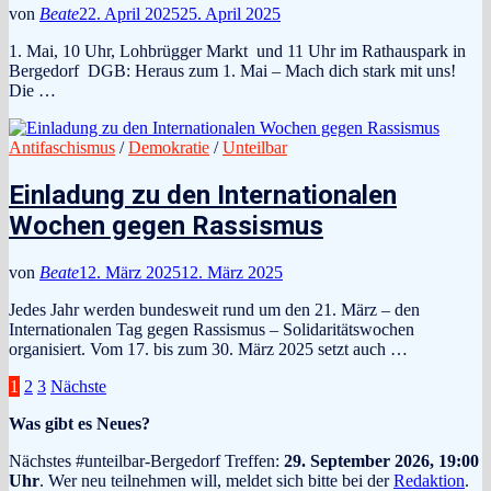
von
Beate
22. April 2025
25. April 2025
1. Mai, 10 Uhr, Lohbrügger Markt und 11 Uhr im Rathauspark in
Bergedorf DGB: Heraus zum 1. Mai – Mach dich stark mit uns!
Die …
Antifaschismus
/
Demokratie
/
Unteilbar
Einladung zu den Internationalen
Wochen gegen Rassismus
von
Beate
12. März 2025
12. März 2025
Jedes Jahr werden bundesweit rund um den 21. März – den
Internationalen Tag gegen Rassismus – Solidaritätswochen
organisiert. Vom 17. bis zum 30. März 2025 setzt auch …
Seitennummerierung
1
2
3
Nächste
der
Was gibt es Neues?
Beiträge
Nächstes #unteilbar-Bergedorf Treffen:
29. September 2026, 19:00
Uhr
. Wer neu teilnehmen will, meldet sich bitte bei der
Redaktion
.