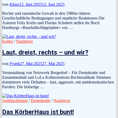
von
Klaus
12. Juni 2025
12. Juni 2025
Rechte und rassistische Gewalt in den 1980er-Jahren:
Gesellschaftliche Bedingungen und staatliche Reaktionen Die
Autoren Felix Krebs und Florian Schubert stellen ihr Buch
Hamburgs »Baseballschlägerjahre« vor. …
Kultur
/
Naziterror
Laut, dreist, rechts – und wir?
von
Frank
27. Mai 2025
27. Mai 2025
Veranstaltung von Netzwerk Bergedorf – Für Demokratie und
Zusammenhalt und LoLa Kulturzentrum Rechtsradikale Stimmen
dominieren viele Debatten – laut, aggressiv, mit antidemokratischen
Parolen. Die bisherige …
Antifaschismus
/
Demokratie
/
Naziterror
Das KörberHaus ist bunt!