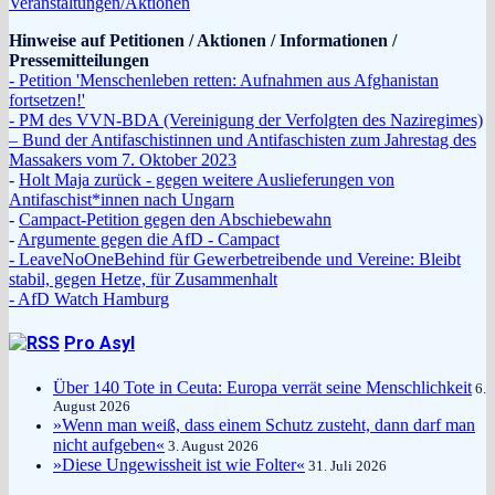
Veranstaltungen/Aktionen
Hinweise auf Petitionen / Aktionen / Informationen /
Pressemitteilungen
- Petition 'Menschenleben retten: Aufnahmen aus Afghanistan
fortsetzen!'
- PM des VVN-BDA (Vereinigung der Verfolgten des Naziregimes)
– Bund der Antifaschistinnen und Antifaschisten zum Jahrestag des
Massakers vom 7. Oktober 2023
-
Holt Maja zurück - gegen weitere Auslieferungen von
Antifaschist*innen nach Ungarn
-
Campact-Petition gegen den Abschiebewahn
-
Argumente gegen die AfD - Campact
- LeaveNoOneBehind für Gewerbetreibende und Vereine: Bleibt
stabil, gegen Hetze, für Zusammenhalt
- AfD Watch Hamburg
Pro Asyl
Über 140 Tote in Ceuta: Europa verrät seine Menschlichkeit
6.
August 2026
»Wenn man weiß, dass einem Schutz zusteht, dann darf man
nicht aufgeben«
3. August 2026
»Diese Ungewissheit ist wie Folter«
31. Juli 2026