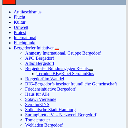
Antifaschismus
Flucht
Kultur
Umwelt
Protest
International
Fluchtpunkt
Bergedorfer Initiativen
Untermenü
Amnesty International, Gruppe Bergedorf
anzeigen
APO Bergedorf
Attac Bergedorf
Bergedorfer Bündnis gegen Rechts
Untermenü
Termine BBgR bei SerrahnEins
anzeigen
Bergedorf im Wandel
BIG-Bergedorfs insektenfreundliche Gemeinschaft
Friedensinitiative Bergedorf
Haus für Alle
Solawi Vierlande
SerrahnEINS
Solidarische Stadt Hamburg
Sprungbrett e.V. – Netzwerk Bergedorf
Tomatenretter
Weltladen Bergedorf