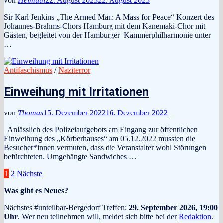
von
Helmuth
22. August 2023
22. August 2023
Sir Karl Jenkins „The Armed Man: A Mass for Peace“ Konzert des
Johannes-Brahms-Chors Hamburg mit dem Kanemaki-Chor mit
Gästen, begleitet von der Hamburger Kammerphilharmonie unter
…
Antifaschismus
/
Naziterror
Einweihung mit Irritationen
von
Thomas
15. Dezember 2022
16. Dezember 2022
Anlässlich des Polizeiaufgebots am Eingang zur öffentlichen
Einweihung des „Körberhauses“ am 05.12.2022 mussten die
Besucher*innen vermuten, dass die Veranstalter wohl Störungen
befürchteten. Umgehängte Sandwiches …
Seitennummerierung
1
2
Nächste
der
Was gibt es Neues?
Beiträge
Nächstes #unteilbar-Bergedorf Treffen:
29. September 2026, 19:00
Uhr
. Wer neu teilnehmen will, meldet sich bitte bei der
Redaktion
.