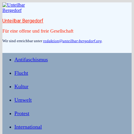
Zum
Inhalt
springen
Unteilbar Bergedorf
Für eine offene und freie Gesellschaft
Wir sind erreichbar unter
redaktion@unteilbar-bergedorf.org
.
Antifaschismus
Flucht
Kultur
Umwelt
Protest
International