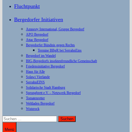
Fluchtpunkt
Bergedorfer Initiativen
Amnesty International, Gruppe Bergedorf
APO Bergedorf
Attac Bergedorf
Bergedorfer Bündnis gegen Rechts
Termine BBgR bei SerrahnEins
Bergedorf im Wandel
BIG-Bergedorfs insektenfreundliche Gemeinschaft
Friedensinitiative Bergedorf
Haus für Alle
Solawi Vierlande
SerrahnEINS
Solidarische Stadt Hamburg
Sprungbrett e.V. – Netzwerk Bergedorf
Tomatenretter
Weltladen Bergedorf
Wutzrock
Suchen
nach:
Menü