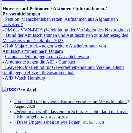
Hinweise auf Petitionen / Aktionen / Informationen /
Pressemitteilungen
- Petition 'Menschenleben retten: Aufnahmen aus Afghanistan
fortsetzen!'
- PM des VVN-BDA (Vereinigung der Verfolgten des Naziregimes)
– Bund der Antifaschistinnen und Antifaschisten zum Jahrestag des
Massakers vom 7. Oktober 2023
-
Holt Maja zurück - gegen weitere Auslieferungen von
Antifaschist*innen nach Ungarn
-
Campact-Petition gegen den Abschiebewahn
-
Argumente gegen die AfD - Campact
- LeaveNoOneBehind für Gewerbetreibende und Vereine: Bleibt
stabil, gegen Hetze, für Zusammenhalt
- AfD Watch Hamburg
Pro Asyl
Über 140 Tote in Ceuta: Europa verrät seine Menschlichkeit
6.
August 2026
»Wenn man weiß, dass einem Schutz zusteht, dann darf man
nicht aufgeben«
3. August 2026
»Diese Ungewissheit ist wie Folter«
31. Juli 2026