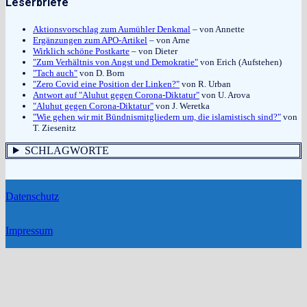
Leserbriefe
Aktionsvorschlag zum Aumühler Denkmal
– von Annette
Ergänzungen zum APO-Artikel
– von Arne
Wirklich schöne Postkarte
– von Dieter
"Zum Verhältnis von Angst und Demokratie"
von Erich (Aufstehen)
"Tach auch"
von D. Born
"Zero Covid eine Position der Linken?"
von R. Urban
Antwort auf "Aluhut gegen Corona-Diktatur"
von U. Arova
"Aluhut gegen Corona-Diktatur"
von J. Weretka
"Wie gehen wir mit Bündnismitgliedern um, die islamistisch sind?"
von
T. Ziesenitz
SCHLAGWORTE
Datenschutz
Impressum