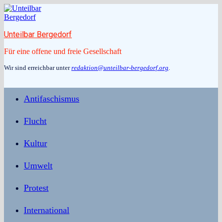
Zum
Inhalt
springen
Unteilbar Bergedorf
Für eine offene und freie Gesellschaft
Wir sind erreichbar unter
redaktion@unteilbar-bergedorf.org
.
Antifaschismus
Flucht
Kultur
Umwelt
Protest
International