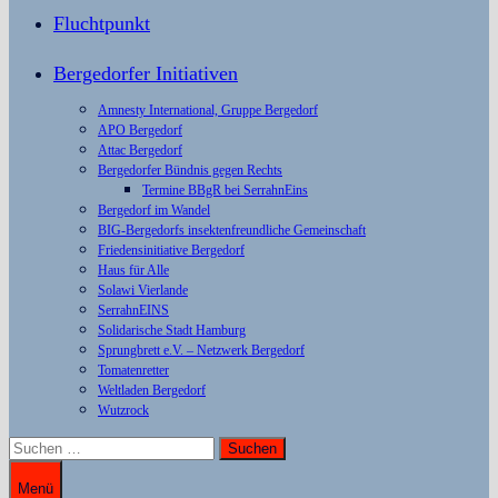
Fluchtpunkt
Bergedorfer Initiativen
Amnesty International, Gruppe Bergedorf
APO Bergedorf
Attac Bergedorf
Bergedorfer Bündnis gegen Rechts
Termine BBgR bei SerrahnEins
Bergedorf im Wandel
BIG-Bergedorfs insektenfreundliche Gemeinschaft
Friedensinitiative Bergedorf
Haus für Alle
Solawi Vierlande
SerrahnEINS
Solidarische Stadt Hamburg
Sprungbrett e.V. – Netzwerk Bergedorf
Tomatenretter
Weltladen Bergedorf
Wutzrock
Suchen
nach:
Menü