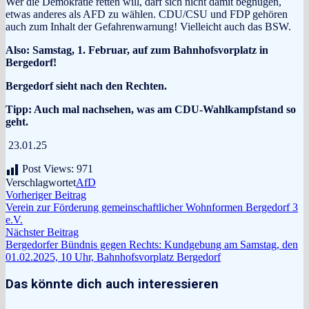
Wer die Demokratie retten will, darf sich nicht damit begnügen,
etwas anderes als AFD zu wählen. CDU/CSU und FDP gehören
auch zum Inhalt der Gefahrenwarnung! Vielleicht auch das BSW.
Also: Samstag, 1. Februar, auf zum Bahnhofsvorplatz in
Bergedorf!
Bergedorf sieht nach den Rechten.
Tipp: Auch mal nachsehen, was am CDU-Wahlkampfstand so
geht.
23.01.25
Post Views:
971
Verschlagwortet
AfD
Beitragsnavigation
Vorheriger
Vorheriger Beitrag
Beitrag:
Verein zur Förderung gemeinschaftlicher Wohnformen Bergedorf 3
e.V.
Nächster
Nächster Beitrag
Beitrag:
Bergedorfer Bündnis gegen Rechts: Kundgebung am Samstag, den
01.02.2025, 10 Uhr, Bahnhofsvorplatz Bergedorf
Das könnte dich auch interessieren