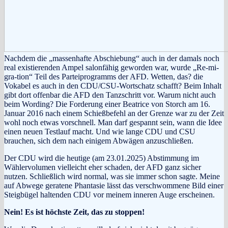
Nachdem die „massenhafte Abschiebung“ auch in der damals noch
real existierenden Ampel salonfähig geworden war, wurde „Re-mi-
gra-tion“ Teil des Parteiprogramms der AFD. Wetten, das? die
Vokabel es auch in den CDU/CSU-Wortschatz schafft? Beim Inhalt
gibt dort offenbar die AFD den Tanzschritt vor. Warum nicht auch
beim Wording? Die Forderung einer Beatrice von Storch am 16.
Januar 2016 nach einem Schießbefehl an der Grenze war zu der Zeit
wohl noch etwas vorschnell. Man darf gespannt sein, wann die Idee
einen neuen Testlauf macht. Und wie lange CDU und CSU
brauchen, sich dem nach einigem Abwägen anzuschließen.
Der CDU wird die heutige (am 23.01.2025) Abstimmung im
Wählervolumen vielleicht eher schaden, der AFD ganz sicher
nutzen. Schließlich wird normal, was sie immer schon sagte. Meine
auf Abwege geratene Phantasie lässt das verschwommene Bild einer
Steigbügel haltenden CDU vor meinem inneren Auge erscheinen.
Nein! Es ist höchste Zeit, das zu stoppen!