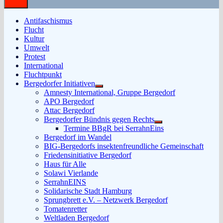
Antifaschismus
Flucht
Kultur
Umwelt
Protest
International
Fluchtpunkt
Bergedorfer Initiativen
Untermenü
Amnesty International, Gruppe Bergedorf
anzeigen
APO Bergedorf
Attac Bergedorf
Bergedorfer Bündnis gegen Rechts
Untermenü
Termine BBgR bei SerrahnEins
anzeigen
Bergedorf im Wandel
BIG-Bergedorfs insektenfreundliche Gemeinschaft
Friedensinitiative Bergedorf
Haus für Alle
Solawi Vierlande
SerrahnEINS
Solidarische Stadt Hamburg
Sprungbrett e.V. – Netzwerk Bergedorf
Tomatenretter
Weltladen Bergedorf