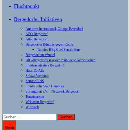
Fluchtpunkt
Bergedorfer Initiativen
Amnesty International, Gruppe Bergedorf
APO Bergedorf
Attac Bergedorf
Bergedorfer Bündnis gegen Rechts
Termine BBgR bei SerrahnEins
Bergedorf im Wandel
BIG-Bergedorfs insektenfreundliche Gemeinschaft
Friedensinitiative Bergedorf
Haus für Alle
Solawi Vierlande
SerrahnEINS
Solidarische Stadt Hamburg
Sprungbrett e.V. – Netzwerk Bergedorf
Tomatenretter
Weltladen Bergedorf
Wutzrock
Suchen
nach:
Menü