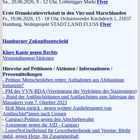
Sa., 20.06.2026, 9 - 12 Uhr, Lohbrügger Markt
Flyer
Erste Demokratiewerkstatt in den Vier-und Marschlanden
Fr., 19.06.2026, 15 - 18 Uhr, Ochsenwerder Kirchdeich 1, 21037
Hamburg, Wohnprojekt STADT.LAND.FLUSS
Flyer
Hamburger Zukunftsentscheid
Klare Kante gegen Rechts
Veranstaltungen/Aktionen
Hinweise auf Petitionen / Aktionen / Informationen /
Pressemitteilungen
- Petition 'Menschenleben retten: Aufnahmen aus Afghanistan
fortsetzen!'
- PM des VVN-BDA (Vereinigung der Verfolgten des Naziregimes)
– Bund der Antifaschistinnen und Antifaschisten zum Jahrestag des
Massakers vom 7. Oktober 2023
-
Holt Maja zurück - gegen weitere Auslieferungen von
Antifaschist*innen nach Ungarn
-
Campact-Petition gegen den Abschiebewahn
-
Argumente gegen die AfD - Campact
- LeaveNoOneBehind für Gewerbetreibende und Vereine: Bleibt
stabil, gegen Hetze, für Zusammenhalt