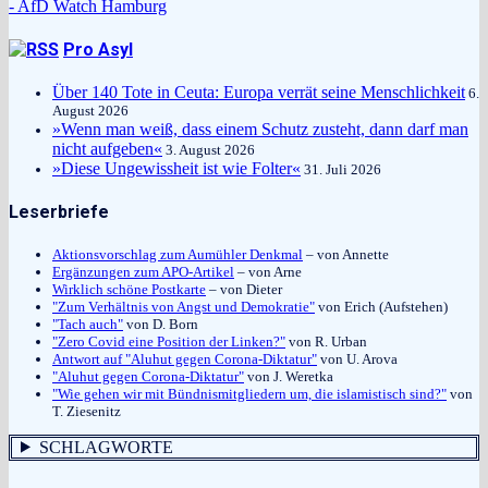
- AfD Watch Hamburg
Pro Asyl
Über 140 Tote in Ceuta: Europa verrät seine Menschlichkeit
6.
August 2026
»Wenn man weiß, dass einem Schutz zusteht, dann darf man
nicht aufgeben«
3. August 2026
»Diese Ungewissheit ist wie Folter«
31. Juli 2026
Leserbriefe
Aktionsvorschlag zum Aumühler Denkmal
– von Annette
Ergänzungen zum APO-Artikel
– von Arne
Wirklich schöne Postkarte
– von Dieter
"Zum Verhältnis von Angst und Demokratie"
von Erich (Aufstehen)
"Tach auch"
von D. Born
"Zero Covid eine Position der Linken?"
von R. Urban
Antwort auf "Aluhut gegen Corona-Diktatur"
von U. Arova
"Aluhut gegen Corona-Diktatur"
von J. Weretka
"Wie gehen wir mit Bündnismitgliedern um, die islamistisch sind?"
von
T. Ziesenitz
SCHLAGWORTE