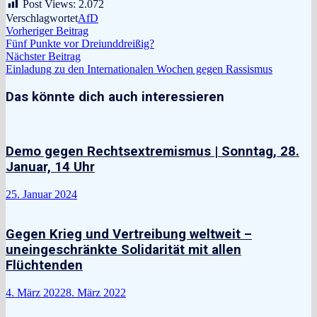
Post Views:
2.072
Verschlagwortet
AfD
Beitragsnavigation
Vorheriger
Vorheriger Beitrag
Beitrag:
Fünf Punkte vor Dreiunddreißig?
Nächster
Nächster Beitrag
Beitrag:
Einladung zu den Internationalen Wochen gegen Rassismus
Das könnte dich auch interessieren
Demo gegen Rechtsextremismus | Sonntag, 28.
Januar, 14 Uhr
25. Januar 2024
Gegen Krieg und Vertreibung weltweit –
uneingeschränkte Solidarität mit allen
Flüchtenden
4. März 2022
8. März 2022