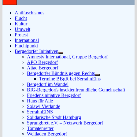
Antifaschismus
Flucht
Kultur
Umwelt
Protest
International
Fluchtpunkt
Bergedorfer Initiativen
Untermenü
Amnesty International, Gruppe Bergedorf
anzeigen
APO Bergedorf
Attac Bergedorf
Bergedorfer Bündnis gegen Rechts
Untermenü
Termine BBgR bei SerrahnEins
anzeigen
Bergedorf im Wandel
BIG-Bergedorfs insektenfreundliche Gemeinschaft
Friedensinitiative Bergedorf
Haus für Alle
Solawi Vierlande
SerrahnEINS
Solidarische Stadt Hamburg
Sprungbrett e.V. – Netzwerk Bergedorf
Tomatenretter
Weltladen Bergedorf