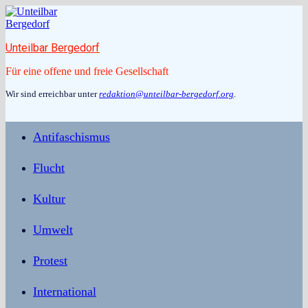
Zum
Inhalt
springen
Unteilbar Bergedorf
Für eine offene und freie Gesellschaft
Wir sind erreichbar unter
redaktion@unteilbar-bergedorf.org
.
Antifaschismus
Flucht
Kultur
Umwelt
Protest
International