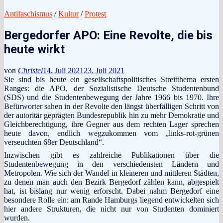
Antifaschismus
/
Kultur
/
Protest
Bergedorfer APO: Eine Revolte, die bis
heute wirkt
von
Christel
14. Juli 2021
23. Juli 2021
Sie sind bis heute ein gesellschaftspolitisches Streitthema ersten
Ranges: die APO, der Sozialistische Deutsche Studentenbund
(SDS) und die Studentenbewegung der Jahre 1966 bis 1970. Ihre
Befürworter sahen in der Revolte den längst überfälligen Schritt von
der autoritär geprägten Bundesrepublik hin zu mehr Demokratie und
Gleichberechtigung, ihre Gegner aus dem rechten Lager sprechen
heute davon, endlich wegzukommen vom „links-rot-grünen
verseuchten 68er Deutschland“.
Inzwischen gibt es zahlreiche Publikationen über die
Studentenbewegung in den verschiedensten Ländern und
Metropolen. Wie sich der Wandel in kleineren und mittleren Städten,
zu denen man auch den Bezirk Bergedorf zählen kann, abgespielt
hat, ist bislang nur wenig erforscht. Dabei nahm Bergedorf eine
besondere Rolle ein: am Rande Hamburgs liegend entwickelten sich
hier andere Strukturen, die nicht nur von Studenten dominiert
wurden.