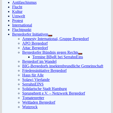
Antifaschismus
Flucht
Kultur
Umwelt
Protest
International
Fluchtpunkt
Bergedorfer Initiativen
Untermenü
Amnesty International, Gruppe Bergedorf
anzeigen
APO Bergedorf
Attac Bergedorf
Bergedorfer Bündnis gegen Rechts
Untermenü
Termine BBgR bei SerrahnEins
anzeigen
Bergedorf im Wandel
BIG-Bergedorfs insektenfreundliche Gemeinschaft
Friedensinitiative Bergedorf
Haus für Alle
Solawi Vierlande
SerrahnEINS
Solidarische Stadt Hamburg
Sprungbrett e.V. – Netzwerk Bergedorf
Tomatenretter
Weltladen Bergedorf
Wutzrock