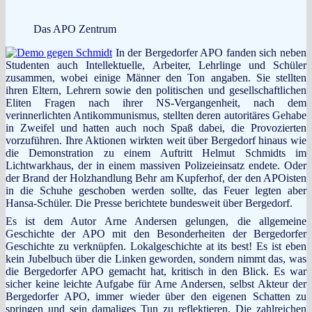
Das APO Zentrum
In der Bergedorfer APO fanden sich neben
Studenten auch Intellektuelle, Arbeiter, Lehrlinge und Schüler
zusammen, wobei einige Männer den Ton angaben. Sie stellten
ihren Eltern, Lehrern sowie den politischen und gesellschaftlichen
Eliten Fragen nach ihrer NS-Vergangenheit, nach dem
verinnerlichten Antikommunismus, stellten deren autoritäres Gehabe
in Zweifel und hatten auch noch Spaß dabei, die Provozierten
vorzuführen. Ihre Aktionen wirkten weit über Bergedorf hinaus wie
die Demonstration zu einem Auftritt Helmut Schmidts im
Lichtwarkhaus, der in einem massiven Polizeieinsatz endete. Oder
der Brand der Holzhandlung Behr am Kupferhof, der den APOisten
in die Schuhe geschoben werden sollte, das Feuer legten aber
Hansa-Schüler. Die Presse berichtete bundesweit über Bergedorf.
Es ist dem Autor Arne Andersen gelungen, die allgemeine
Geschichte der APO mit den Besonderheiten der Bergedorfer
Geschichte zu verknüpfen. Lokalgeschichte at its best! Es ist eben
kein Jubelbuch über die Linken geworden, sondern nimmt das, was
die Bergedorfer APO gemacht hat, kritisch in den Blick. Es war
sicher keine leichte Aufgabe für Arne Andersen, selbst Akteur der
Bergedorfer APO, immer wieder über den eigenen Schatten zu
springen und sein damaliges Tun zu reflektieren. Die zahlreichen