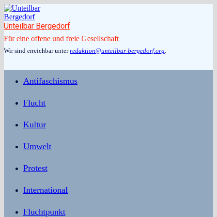
Zum
Inhalt
springen
Unteilbar Bergedorf
Für eine offene und freie Gesellschaft
Wir sind erreichbar unter
redaktion@unteilbar-bergedorf.org
.
Antifaschismus
Flucht
Kultur
Umwelt
Protest
International
Fluchtpunkt