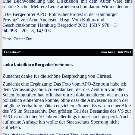
Eine Buchvorstellung und Diskussion mit dem Autor wäre eine
schöne Sache. Mehrere Leute arbeiten schon daran. Wir melden uns.
„Die Bergedorfer APO. Politischer Protest in der Hamburger
Provinz“ von Arne Andersen. Hrsg. Vom Kultur- und
Geschichtskontor, Hamburg-Bergedorf 2021, ISBN 978 – 3-
942998 – 20 – 8, 14,90 €
Fotos: Günter Zint
Leserbrief
von Arne, Juli 2021
Liebe Unteilbare Bergedorfer*innen,
Zunächst danke für die schöne Besprechung von Christel.
Zunächst eine Ergänzung: Das Foto vom APO-Zentrum habe ich
dem Verfassungsschutz zu verdanken, der das Zentrum von allen
Seiten fotografiert hat, offenbar um zu dokumentieren, wie man es
polizeilich einnehmen konnte, ohne dass die Anwesenden sich der
mögliche Verhaftung hätten entziehen können. Es war in einer Akte
des VS im Staatsarchiv. Den größten Teil des Bestandes des VS zur
APO ist nach über 50 Jahren allerdings immer noch gesperrt. Auch
auf meine Anfrage hin wollte der Staatsschutz Sperrung nicht
aufheben.