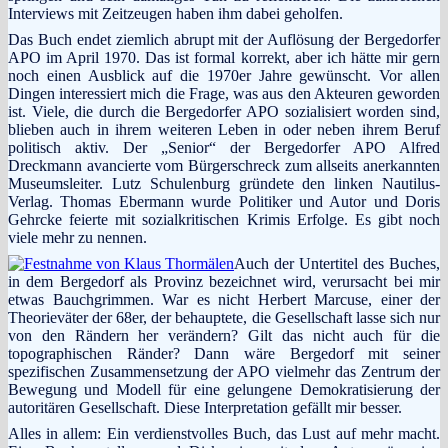
Interviews mit Zeitzeugen haben ihm dabei geholfen.
Das Buch endet ziemlich abrupt mit der Auflösung der Bergedorfer
APO im April 1970. Das ist formal korrekt, aber ich hätte mir gern
noch einen Ausblick auf die 1970er Jahre gewünscht. Vor allen
Dingen interessiert mich die Frage, was aus den Akteuren geworden
ist. Viele, die durch die Bergedorfer APO sozialisiert worden sind,
blieben auch in ihrem weiteren Leben in oder neben ihrem Beruf
politisch aktiv. Der „Senior“ der Bergedorfer APO Alfred
Dreckmann avancierte vom Bürgerschreck zum allseits anerkannten
Museumsleiter. Lutz Schulenburg gründete den linken Nautilus-
Verlag. Thomas Ebermann wurde Politiker und Autor und Doris
Gehrcke feierte mit sozialkritischen Krimis Erfolge. Es gibt noch
viele mehr zu nennen.
Auch der Untertitel des Buches,
in dem Bergedorf als Provinz bezeichnet wird, verursacht bei mir
etwas Bauchgrimmen. War es nicht Herbert Marcuse, einer der
Theorieväter der 68er, der behauptete, die Gesellschaft lasse sich nur
von den Rändern her verändern? Gilt das nicht auch für die
topographischen Ränder? Dann wäre Bergedorf mit seiner
spezifischen Zusammensetzung der APO vielmehr das Zentrum der
Bewegung und Modell für eine gelungene Demokratisierung der
autoritären Gesellschaft. Diese Interpretation gefällt mir besser.
Alles in allem: Ein verdienstvolles Buch, das Lust auf mehr macht.