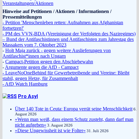
Veranstaltungen/Aktionen
Hinweise auf Petitionen / Aktionen / Informationen /
Pressemitteilungen
- Petition 'Menschenleben retten: Aufnahmen aus Afghanistan
fortsetzen!'
- PM des VVN-BDA (Vereinigung der Verfolgten des Naziregimes)
– Bund der Antifaschistinnen und Antifaschisten zum Jahrestag des
Massakers vom 7. Oktober 2023
-
Holt Maja zurück - gegen weitere Auslieferungen von
Antifaschist*innen nach Ungarn
-
Campact-Petition gegen den Abschiebewahn
-
Argumente gegen die AfD - Campact
- LeaveNoOneBehind für Gewerbetreibende und Vereine: Bleibt
stabil, gegen Hetze, für Zusammenhalt
- AfD Watch Hamburg
Pro Asyl
Über 140 Tote in Ceuta: Europa verrät seine Menschlichkeit
6.
August 2026
»Wenn man weiß, dass einem Schutz zusteht, dann darf man
nicht aufgeben«
3. August 2026
»Diese Ungewissheit ist wie Folter«
31. Juli 2026