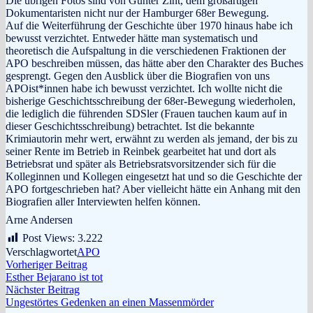
Die übrigen Fotos sind von Günter Zint, dem großartigen
Dokumentaristen nicht nur der Hamburger 68er Bewegung.
Auf die Weiterführung der Geschichte über 1970 hinaus habe ich
bewusst verzichtet. Entweder hätte man systematisch und
theoretisch die Aufspaltung in die verschiedenen Fraktionen der
APO beschreiben müssen, das hätte aber den Charakter des Buches
gesprengt. Gegen den Ausblick über die Biografien von uns
APOist*innen habe ich bewusst verzichtet. Ich wollte nicht die
bisherige Geschichtsschreibung der 68er-Bewegung wiederholen,
die lediglich die führenden SDSler (Frauen tauchen kaum auf in
dieser Geschichtsschreibung) betrachtet. Ist die bekannte
Krimiautorin mehr wert, erwähnt zu werden als jemand, der bis zu
seiner Rente im Betrieb in Reinbek gearbeitet hat und dort als
Betriebsrat und später als Betriebsratsvorsitzender sich für die
Kolleginnen und Kollegen eingesetzt hat und so die Geschichte der
APO fortgeschrieben hat? Aber vielleicht hätte ein Anhang mit den
Biografien aller Interviewten helfen können.
Arne Andersen
Post Views:
3.222
Verschlagwortet
APO
Beitragsnavigation
Vorheriger
Vorheriger Beitrag
Beitrag:
Esther Bejarano ist tot
Nächster
Nächster Beitrag
Beitrag:
Ungestörtes Gedenken an einen Massenmörder