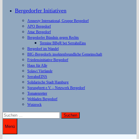
Bergedorfer Initiativen
Amnesty International, Gruppe Bergedorf
APO Bergedorf
Attac Bergedorf
Bergedorfer Bündnis gegen Rechts
Termine BBgR bei SerrahnEins
Bergedorf im Wandel
BIG-Bergedorfs insektenfreundliche Gemeinschaft
Friedensinitiative Bergedorf
Haus für Alle
Solawi Vierlande
SerrahnEINS
Solidarische Stadt Hamburg
Sprungbrett e.V. – Netzwerk Bergedorf
Tomatenretter
Weltladen Bergedorf
Wutzrock
Suchen
nach:
Menü