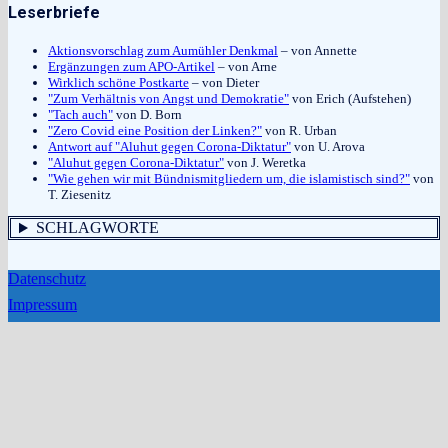
Leserbriefe
Aktionsvorschlag zum Aumühler Denkmal
– von Annette
Ergänzungen zum APO-Artikel
– von Arne
Wirklich schöne Postkarte
– von Dieter
"Zum Verhältnis von Angst und Demokratie"
von Erich (Aufstehen)
"Tach auch"
von D. Born
"Zero Covid eine Position der Linken?"
von R. Urban
Antwort auf "Aluhut gegen Corona-Diktatur"
von U. Arova
"Aluhut gegen Corona-Diktatur"
von J. Weretka
"Wie gehen wir mit Bündnismitgliedern um, die islamistisch sind?"
von
T. Ziesenitz
SCHLAGWORTE
Datenschutz
Impressum