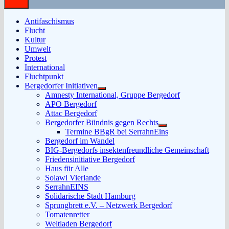
Antifaschismus
Flucht
Kultur
Umwelt
Protest
International
Fluchtpunkt
Bergedorfer Initiativen
Untermenü
Amnesty International, Gruppe Bergedorf
anzeigen
APO Bergedorf
Attac Bergedorf
Bergedorfer Bündnis gegen Rechts
Untermenü
Termine BBgR bei SerrahnEins
anzeigen
Bergedorf im Wandel
BIG-Bergedorfs insektenfreundliche Gemeinschaft
Friedensinitiative Bergedorf
Haus für Alle
Solawi Vierlande
SerrahnEINS
Solidarische Stadt Hamburg
Sprungbrett e.V. – Netzwerk Bergedorf
Tomatenretter
Weltladen Bergedorf