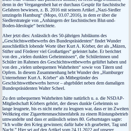
denn in der Vergangenheit hat er durchaus Gespür für faschistische
Gefahren bewiesen, z. B. 2016 mit seinem Artikel „Nazi-Siedler
umzingeln Hamburg“ (Mopo, 03.07.2016), in dem er über die
Siedlerstrategie von „Anhängern der faschistischen Blut-und-
Boden-Ideologie“ berichtete.
Aber jetzt dies: Anlässlich des 50-jährigen Jubiläums des
„Geschichtswettbewerbs des Bundespräsidenten“ findet Wunder
ausschließlich lobende Worte über Kurt A. Körber, der als „Mäzen,
Stifter und Förderer viel Großartiges“ geleistet habe. Er berichtet
von den „vielen dunklen Geheimnissen“, die Schülerinnen und
Schüler im Rahmen des Geschichtswettbewerbs gelüftet haben und
von den „vielen unbequemen Wahrheiten“ sowie von Tätern und
Opfern. In diesem Zusammenhang hebt Wunder den „Hamburger
Unternehmer Kurt A. Körber“ als Mitbegründer des
Geschichtswettbewerbs hervor – abgebildet neben dem damaligen
Bundespräsidenten Walter Scheel.
Zu den unbequemen Wahrheiten hätte natürlich u. a. die NSDAP-
Mitgliedschaft Körbers gehört, der dieses dunkle Geheimnis so
lange leugnete, bis es nicht mehr zu leugnen war, dass er im Zweiten
Weltkrieg eine Zigarettenmaschinenfabrik zu einem Rüstungsbetrieb
umwandelte und dass er anlässlich seines 80. Geburtstages sagte:
“Ich wollte den Krieg gewinnen; dafür habe ich gearbeitet, Tag und
Nacht.” Hier sei auf den Artikel vom 24.11.2022 auf unserer