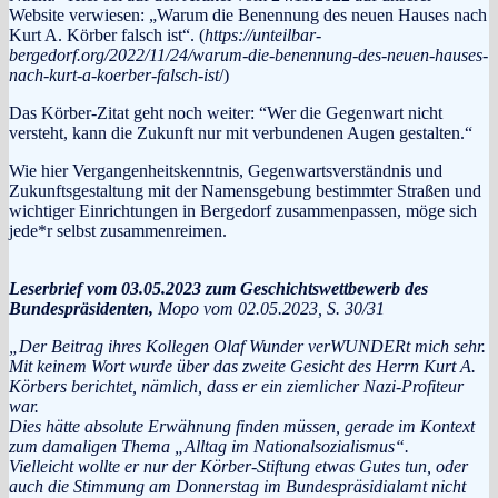
Website verwiesen: „Warum die Benennung des neuen Hauses nach
Kurt A. Körber falsch ist“. (
https://unteilbar-
bergedorf.org/2022/11/24/warum-die-benennung-des-neuen-hauses-
nach-kurt-a-koerber-falsch-ist
/)
Das Körber-Zitat geht noch weiter: “Wer die Gegenwart nicht
versteht, kann die Zukunft nur mit verbundenen Augen gestalten.“
Wie hier Vergangenheitskenntnis, Gegenwartsverständnis und
Zukunftsgestaltung mit der Namensgebung bestimmter Straßen und
wichtiger Einrichtungen in Bergedorf zusammenpassen, möge sich
jede*r selbst zusammenreimen.
Leserbrief vom 03.05.2023 zum Geschichtswettbewerb des
Bundespräsidenten,
Mopo vom 02.05.2023, S. 30/31
„Der Beitrag ihres Kollegen Olaf Wunder verWUNDERt mich sehr.
Mit keinem Wort wurde über das zweite Gesicht des Herrn Kurt A.
Körbers berichtet, nämlich, dass er ein ziemlicher Nazi-Profiteur
war.
Dies hätte absolute Erwähnung finden müssen, gerade im Kontext
zum damaligen Thema „Alltag im Nationalsozialismus“.
Vielleicht wollte er nur der Körber-Stiftung etwas Gutes tun, oder
auch die Stimmung am Donnerstag im Bundespräsidialamt nicht