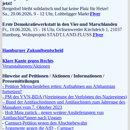
jetzt!
Bergedorf bleibt solidarisch und hat keine Platz für Hetze!
Sa., 20.06.2026, 9 - 12 Uhr, Lohbrügger Markt
Flyer
Erste Demokratiewerkstatt in den Vier-und Marschlanden
Fr., 19.06.2026, 15 - 18 Uhr, Ochsenwerder Kirchdeich 1, 21037
Hamburg, Wohnprojekt STADT.LAND.FLUSS
Flyer
Hamburger Zukunftsentscheid
Klare Kante gegen Rechts
Veranstaltungen/Aktionen
Hinweise auf Petitionen / Aktionen / Informationen /
Pressemitteilungen
- Petition 'Menschenleben retten: Aufnahmen aus Afghanistan
fortsetzen!'
- PM des VVN-BDA (Vereinigung der Verfolgten des Naziregimes)
– Bund der Antifaschistinnen und Antifaschisten zum Jahrestag des
Massakers vom 7. Oktober 2023
-
Holt Maja zurück - gegen weitere Auslieferungen von
Antifaschist*innen nach Ungarn
-
Campact-Petition gegen den Abschiebewahn
-
Argumente gegen die AfD - Campact