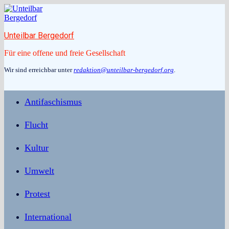
Zum
Inhalt
springen
Unteilbar Bergedorf
Für eine offene und freie Gesellschaft
Wir sind erreichbar unter
redaktion@unteilbar-bergedorf.org
.
Antifaschismus
Flucht
Kultur
Umwelt
Protest
International