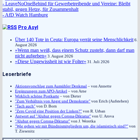
- LeaveNoOneBehind für Gewerbetreibende und Vereine: Bleibt
stabil, gegen Hetze, für Zusammenhalt
- AfD Watch Hamburg
Pro Asyl
Über 140 Tote in Ceuta: Europa verrät seine Menschlichkeit
6.
August 2026
»Wenn man weiß, dass einem Schutz zusteht, dann darf man
nicht aufgeben«
3. August 2026
»Diese Ungewissheit ist wie Folter«
31. Juli 2026
Leserbriefe
Aktionsvorschlag zum Aumühler Denkmal
– von Annette
Ergänzungen zum APO-Artikel
– von Arne
Wirklich schöne Postkarte
– von Dieter
"Zum Verhältnis von Angst und Demokratie"
von Erich (Aufstehen)
"Tach auch"
von D. Born
"Zero Covid eine Position der Linken?"
von R. Urban
Antwort auf "Aluhut gegen Corona-Diktatur"
von U. Arova
"Aluhut gegen Corona-Diktatur"
von J. Weretka
"Wie gehen wir mit Bündnismitgliedern um, die islamistisch sind?"
von
T. Ziesenitz