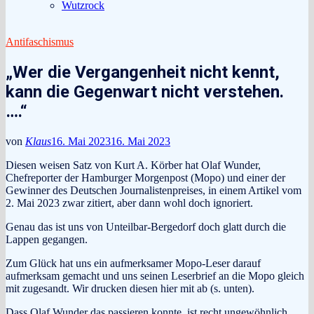
Wutzrock
Antifaschismus
„Wer die Vergangenheit nicht kennt,
kann die Gegenwart nicht verstehen.
….“
von
Klaus
16. Mai 2023
16. Mai 2023
Diesen weisen Satz von Kurt A. Körber hat Olaf Wunder,
Chefreporter der Hamburger Morgenpost (Mopo) und einer der
Gewinner des Deutschen Journalistenpreises, in einem Artikel vom
2. Mai 2023 zwar zitiert, aber dann wohl doch ignoriert.
Genau das ist uns von Unteilbar-Bergedorf doch glatt durch die
Lappen gegangen.
Zum Glück hat uns ein aufmerksamer Mopo-Leser darauf
aufmerksam gemacht und uns seinen Leserbrief an die Mopo gleich
mit zugesandt. Wir drucken diesen hier mit ab (s. unten).
Dass Olaf Wunder das passieren konnte, ist recht ungewöhnlich,