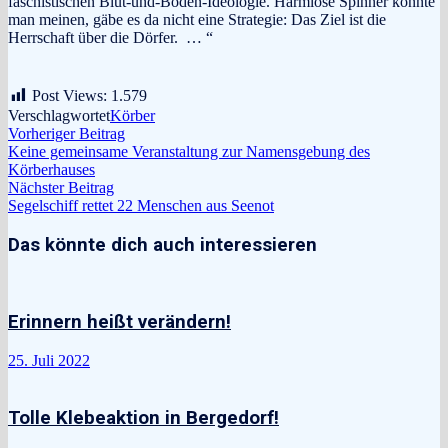
faschistischen Blut-und-Boden-Ideologie. Harmlose Spinner könnte
man meinen, gäbe es da nicht eine Strategie: Das Ziel ist die
Herrschaft über die Dörfer. … “
Post Views:
1.579
Verschlagwortet
Körber
Beitragsnavigation
Vorheriger
Vorheriger Beitrag
Beitrag:
Keine gemeinsame Veranstaltung zur Namensgebung des
Körberhauses
Nächster
Nächster Beitrag
Beitrag:
Segelschiff rettet 22 Menschen aus Seenot
Das könnte dich auch interessieren
Erinnern heißt verändern!
25. Juli 2022
Tolle Klebeaktion in Bergedorf!