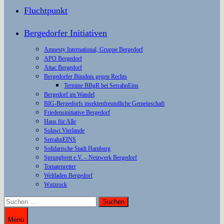
Fluchtpunkt
Bergedorfer Initiativen
Amnesty International, Gruppe Bergedorf
APO Bergedorf
Attac Bergedorf
Bergedorfer Bündnis gegen Rechts
Termine BBgR bei SerrahnEins
Bergedorf im Wandel
BIG-Bergedorfs insektenfreundliche Gemeinschaft
Friedensinitiative Bergedorf
Haus für Alle
Solawi Vierlande
SerrahnEINS
Solidarische Stadt Hamburg
Sprungbrett e.V. – Netzwerk Bergedorf
Tomatenretter
Weltladen Bergedorf
Wutzrock
Suchen
nach:
Menü