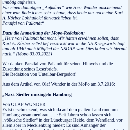
unnötig aufheizen.
Für einen damaligen „Aufklärer“ wie Herr Wunder anscheinend
einer war, finde ich es sehr schade, dass heute nur noch eine Kurt
A. Körber Lobhudelei übriggeblieben ist.
Parsifal von Pallandt“
Dazu die Anmerkung der Mopo-Redaktion:
„Herr von Pallandt hat recht. Wir hätten erwähnen sollen, dass
Kurt A. Körber selbst tief verstrickt war in die NS-Kriegswirtschaft
und ab 1940 auch Mitglied der NSDAP war. Dies holen wir hiermit
nach.“ (Mopo 03.03.2023)
Wir danken Parsifal von Pallandt für seinen Hinweis und die
Zusendung seines Leserbriefs.
Die Redaktion von Unteilbar-Bergedorf
Aus dem Artikel von Olaf Wunder in der MoPo am 3.7.2016:
„Nazi- Siedler umzingeln Hamburg
Von OLAF WUNDER
Es ist erschreckend, was sich da auf dem platten Land rund um
Hamburg zusammenbraut … : Seit Jahren schon lassen sich
„völkische Siedler“ in der Lüneburger Heide, dem Wendland, vor
allem aber in Mecklenburg nieder: Es sind Anhänger der