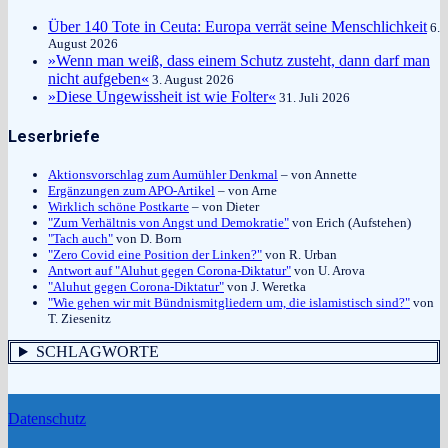
Über 140 Tote in Ceuta: Europa verrät seine Menschlichkeit
6.
August 2026
»Wenn man weiß, dass einem Schutz zusteht, dann darf man
nicht aufgeben«
3. August 2026
»Diese Ungewissheit ist wie Folter«
31. Juli 2026
Leserbriefe
Aktionsvorschlag zum Aumühler Denkmal
– von Annette
Ergänzungen zum APO-Artikel
– von Arne
Wirklich schöne Postkarte
– von Dieter
"Zum Verhältnis von Angst und Demokratie"
von Erich (Aufstehen)
"Tach auch"
von D. Born
"Zero Covid eine Position der Linken?"
von R. Urban
Antwort auf "Aluhut gegen Corona-Diktatur"
von U. Arova
"Aluhut gegen Corona-Diktatur"
von J. Weretka
"Wie gehen wir mit Bündnismitgliedern um, die islamistisch sind?"
von
T. Ziesenitz
SCHLAGWORTE
Datenschutz