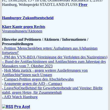
Fr., 19.06.2026, 15 - 18 Uhr, Ochsenwerder Kirchdeich 1, 21037
Hamburg, Wohnprojekt STADT.LAND.FLUSS
Flyer
Hamburger Zukunftsentscheid
Klare Kante gegen Rechts
Veranstaltungen/Aktionen
Hinweise auf Petitionen / Aktionen / Informationen /
Pressemitteilungen
- Petition 'Menschenleben retten: Aufnahmen aus Afghanistan
fortsetzen!'
- PM des VVN-BDA (Vereinigung der Verfolgten des Naziregimes)
– Bund der Antifaschistinnen und Antifaschisten zum Jahrestag des
Massakers vom 7. Oktober 2023
-
Holt Maja zurück - gegen weitere Auslieferungen von
Antifaschist*innen nach Ungarn
-
Campact-Petition gegen den Abschiebewahn
-
Argumente gegen die AfD - Campact
- LeaveNoOneBehind für Gewerbetreibende und Vereine: Bleibt
stabil, gegen Hetze, für Zusammenhalt
- AfD Watch Hamburg
Pro Asyl