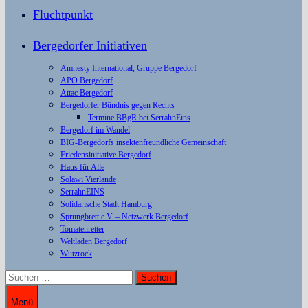
Fluchtpunkt
Bergedorfer Initiativen
Amnesty International, Gruppe Bergedorf
APO Bergedorf
Attac Bergedorf
Bergedorfer Bündnis gegen Rechts
Termine BBgR bei SerrahnEins
Bergedorf im Wandel
BIG-Bergedorfs insektenfreundliche Gemeinschaft
Friedensinitiative Bergedorf
Haus für Alle
Solawi Vierlande
SerrahnEINS
Solidarische Stadt Hamburg
Sprungbrett e.V. – Netzwerk Bergedorf
Tomatenretter
Weltladen Bergedorf
Wutzrock
Suchen
nach:
Menü