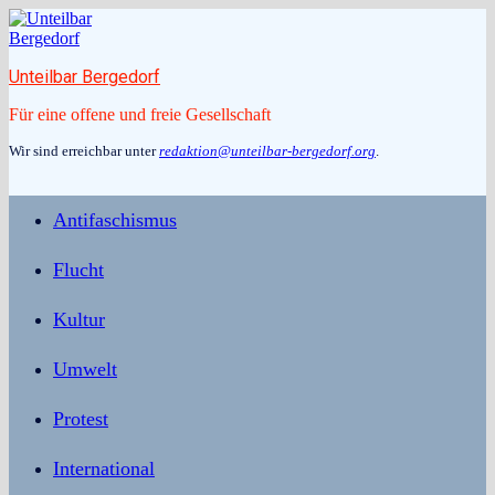
Zum
Inhalt
springen
Unteilbar Bergedorf
Für eine offene und freie Gesellschaft
Wir sind erreichbar unter
redaktion@unteilbar-bergedorf.org
.
Antifaschismus
Flucht
Kultur
Umwelt
Protest
International