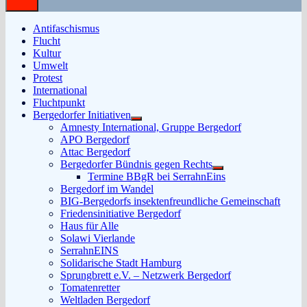
Antifaschismus
Flucht
Kultur
Umwelt
Protest
International
Fluchtpunkt
Bergedorfer Initiativen
Untermenü
Amnesty International, Gruppe Bergedorf
anzeigen
APO Bergedorf
Attac Bergedorf
Bergedorfer Bündnis gegen Rechts
Untermenü
Termine BBgR bei SerrahnEins
anzeigen
Bergedorf im Wandel
BIG-Bergedorfs insektenfreundliche Gemeinschaft
Friedensinitiative Bergedorf
Haus für Alle
Solawi Vierlande
SerrahnEINS
Solidarische Stadt Hamburg
Sprungbrett e.V. – Netzwerk Bergedorf
Tomatenretter
Weltladen Bergedorf