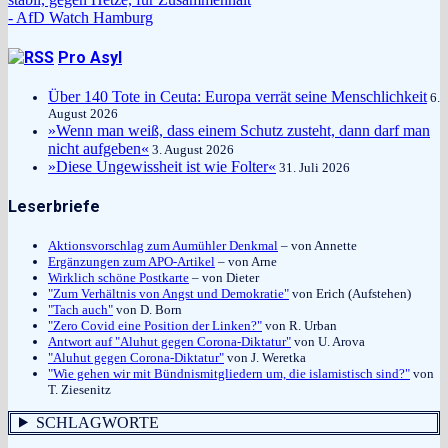
- AfD Watch Hamburg
Pro Asyl
Über 140 Tote in Ceuta: Europa verrät seine Menschlichkeit
6.
August 2026
»Wenn man weiß, dass einem Schutz zusteht, dann darf man
nicht aufgeben«
3. August 2026
»Diese Ungewissheit ist wie Folter«
31. Juli 2026
Leserbriefe
Aktionsvorschlag zum Aumühler Denkmal
– von Annette
Ergänzungen zum APO-Artikel
– von Arne
Wirklich schöne Postkarte
– von Dieter
"Zum Verhältnis von Angst und Demokratie"
von Erich (Aufstehen)
"Tach auch"
von D. Born
"Zero Covid eine Position der Linken?"
von R. Urban
Antwort auf "Aluhut gegen Corona-Diktatur"
von U. Arova
"Aluhut gegen Corona-Diktatur"
von J. Weretka
"Wie gehen wir mit Bündnismitgliedern um, die islamistisch sind?"
von
T. Ziesenitz
SCHLAGWORTE