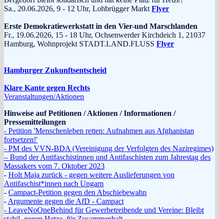
Sa., 20.06.2026, 9 - 12 Uhr, Lohbrügger Markt
Flyer
Erste Demokratiewerkstatt in den Vier-und Marschlanden
Fr., 19.06.2026, 15 - 18 Uhr, Ochsenwerder Kirchdeich 1, 21037
Hamburg, Wohnprojekt STADT.LAND.FLUSS
Flyer
Hamburger Zukunftsentscheid
Klare Kante gegen Rechts
Veranstaltungen/Aktionen
Hinweise auf Petitionen / Aktionen / Informationen /
Pressemitteilungen
- Petition 'Menschenleben retten: Aufnahmen aus Afghanistan
fortsetzen!'
- PM des VVN-BDA (Vereinigung der Verfolgten des Naziregimes)
– Bund der Antifaschistinnen und Antifaschisten zum Jahrestag des
Massakers vom 7. Oktober 2023
-
Holt Maja zurück - gegen weitere Auslieferungen von
Antifaschist*innen nach Ungarn
-
Campact-Petition gegen den Abschiebewahn
-
Argumente gegen die AfD - Campact
- LeaveNoOneBehind für Gewerbetreibende und Vereine: Bleibt
stabil, gegen Hetze, für Zusammenhalt