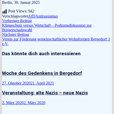
Berlin, 30. Januar 2025
Post Views:
942
Verschlagwortet
AfD
Antirassismus
Beitragsnavigation
Vorheriger
Vorheriger Beitrag
Beitrag:
Klimaschutz versus Wirtschaft – Podiumsdiskussion zur
Bürgerschaftswahl
Nächster
Nächster Beitrag
Beitrag:
Verein zur Förderung gemeinschaftlicher Wohnformen Bergedorf 3
e.V.
Das könnte dich auch interessieren
Woche des Gedenkens in Bergedorf
27. Oktober 2020
21. April 2021
Veranstaltung: alte Nazis – neue Nazis
2. März 2020
2. März 2020