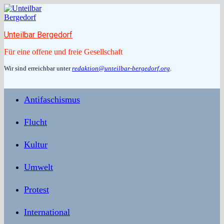
Zum
Inhalt
springen
Unteilbar Bergedorf
Für eine offene und freie Gesellschaft
Wir sind erreichbar unter
redaktion@unteilbar-bergedorf.org
.
Antifaschismus
Flucht
Kultur
Umwelt
Protest
International