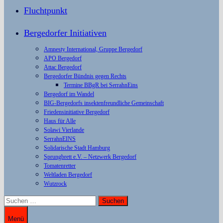
Fluchtpunkt
Bergedorfer Initiativen
Amnesty International, Gruppe Bergedorf
APO Bergedorf
Attac Bergedorf
Bergedorfer Bündnis gegen Rechts
Termine BBgR bei SerrahnEins
Bergedorf im Wandel
BIG-Bergedorfs insektenfreundliche Gemeinschaft
Friedensinitiative Bergedorf
Haus für Alle
Solawi Vierlande
SerrahnEINS
Solidarische Stadt Hamburg
Sprungbrett e.V. – Netzwerk Bergedorf
Tomatenretter
Weltladen Bergedorf
Wutzrock
Suchen
nach:
Menü