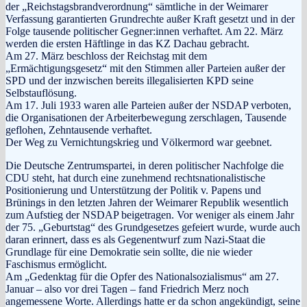
der „Reichstagsbrandverordnung“ sämtliche in der Weimarer
Verfassung garantierten Grundrechte außer Kraft gesetzt und in der
Folge tausende politischer Gegner:innen verhaftet. Am 22. März
werden die ersten Häftlinge in das KZ Dachau gebracht.
Am 27. März beschloss der Reichstag mit dem
„Ermächtigungsgesetz“ mit den Stimmen aller Parteien außer der
SPD und der inzwischen bereits illegalisierten KPD seine
Selbstauflösung.
Am 17. Juli 1933 waren alle Parteien außer der NSDAP verboten,
die Organisationen der Arbeiterbewegung zerschlagen, Tausende
geflohen, Zehntausende verhaftet.
Der Weg zu Vernichtungskrieg und Völkermord war geebnet.
Die Deutsche Zentrumspartei, in deren politischer Nachfolge die
CDU steht, hat durch eine zunehmend rechtsnationalistische
Positionierung und Unterstützung der Politik v. Papens und
Brünings in den letzten Jahren der Weimarer Republik wesentlich
zum Aufstieg der NSDAP beigetragen. Vor weniger als einem Jahr
der 75. „Geburtstag“ des Grundgesetzes gefeiert wurde, wurde auch
daran erinnert, dass es als Gegenentwurf zum Nazi-Staat die
Grundlage für eine Demokratie sein sollte, die nie wieder
Faschismus ermöglicht.
Am „Gedenktag für die Opfer des Nationalsozialismus“ am 27.
Januar – also vor drei Tagen – fand Friedrich Merz noch
angemessene Worte. Allerdings hatte er da schon angekündigt, seine