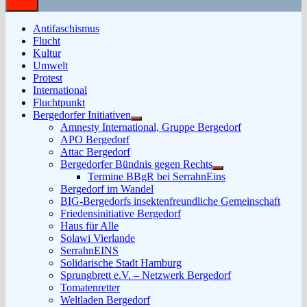
Antifaschismus
Flucht
Kultur
Umwelt
Protest
International
Fluchtpunkt
Bergedorfer Initiativen
Untermenü
Amnesty International, Gruppe Bergedorf
anzeigen
APO Bergedorf
Attac Bergedorf
Bergedorfer Bündnis gegen Rechts
Untermenü
Termine BBgR bei SerrahnEins
anzeigen
Bergedorf im Wandel
BIG-Bergedorfs insektenfreundliche Gemeinschaft
Friedensinitiative Bergedorf
Haus für Alle
Solawi Vierlande
SerrahnEINS
Solidarische Stadt Hamburg
Sprungbrett e.V. – Netzwerk Bergedorf
Tomatenretter
Weltladen Bergedorf