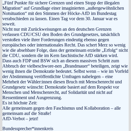
„Fünf Punkte für sichere Grenzen und einen Stopp der illegalen
Migration“ auf Grundlage einer imaginierten „außergewöhnlichen
Notsituation“ mit den Stimmen der Höcke-AfD im Bundestag
verabschieden zu lassen. Einen Tag vor dem 30. Januar war es
soweit.
Nicht nur mit Zurückweisungen an den deutschen Grenzen
verlassen CDU/CSU den Boden des Grundgesetzes, tatsächlich
verstoßen viele ihrer Forderungen eindeutig ebenso gegen
europäisches oder internationales Recht. Das schert Merz so wenig
wie die absehbare Folge, dass der gemeinsam erzielte „Erfolg“ nicht
die CDU, sondern die im Kern faschistische AfD stärken wird.
Dass auch FDP und BSW sich an diesem massiven Schritt zum
Abbruch der vielbeschwore-nen „Brandmauer“ beteiligen, zeigt wie
wenig ihnen die Demokratie bedeutet. Selbst wenn – wie im Vorfeld
der Abstimmung veröffentlichte Umfragen nahelegen – eine
Mehrheit der Wähler:innen diesen Bruch mit Menschenrecht und
Grundgesetz wünscht: Demokratie basiert auf dem Respekt vor
Menschen und Menschenrecht, auf Solidarität und nicht auf
Ressentiment und Ausgrenzung.
Es ist höchste Zeit:
Alle gemeinsam gegen den Faschismus und Kollaboration – alle
gemeinsam auf die Straße!
AfD-Verbot – jetzt!
Bundessprecher*innenkreis