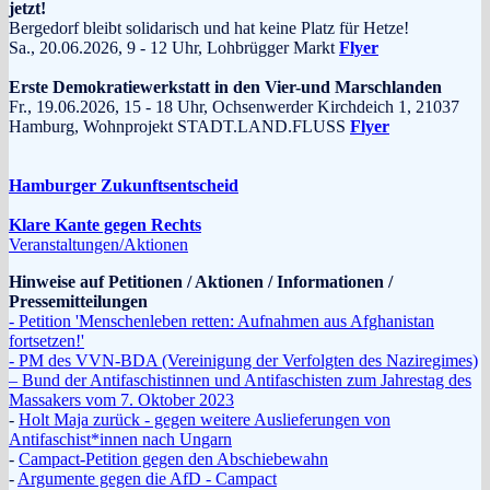
jetzt!
Bergedorf bleibt solidarisch und hat keine Platz für Hetze!
Sa., 20.06.2026, 9 - 12 Uhr, Lohbrügger Markt
Flyer
Erste Demokratiewerkstatt in den Vier-und Marschlanden
Fr., 19.06.2026, 15 - 18 Uhr, Ochsenwerder Kirchdeich 1, 21037
Hamburg, Wohnprojekt STADT.LAND.FLUSS
Flyer
Hamburger Zukunftsentscheid
Klare Kante gegen Rechts
Veranstaltungen/Aktionen
Hinweise auf Petitionen / Aktionen / Informationen /
Pressemitteilungen
- Petition 'Menschenleben retten: Aufnahmen aus Afghanistan
fortsetzen!'
- PM des VVN-BDA (Vereinigung der Verfolgten des Naziregimes)
– Bund der Antifaschistinnen und Antifaschisten zum Jahrestag des
Massakers vom 7. Oktober 2023
-
Holt Maja zurück - gegen weitere Auslieferungen von
Antifaschist*innen nach Ungarn
-
Campact-Petition gegen den Abschiebewahn
-
Argumente gegen die AfD - Campact