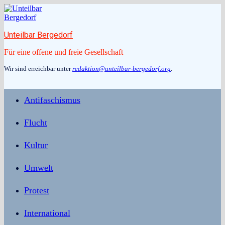
Zum
Inhalt
springen
Unteilbar Bergedorf
Für eine offene und freie Gesellschaft
Wir sind erreichbar unter
redaktion@unteilbar-bergedorf.org
.
Antifaschismus
Flucht
Kultur
Umwelt
Protest
International