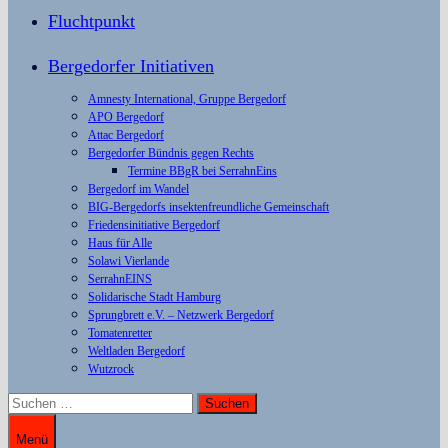
Fluchtpunkt
Bergedorfer Initiativen
Amnesty International, Gruppe Bergedorf
APO Bergedorf
Attac Bergedorf
Bergedorfer Bündnis gegen Rechts
Termine BBgR bei SerrahnEins
Bergedorf im Wandel
BIG-Bergedorfs insektenfreundliche Gemeinschaft
Friedensinitiative Bergedorf
Haus für Alle
Solawi Vierlande
SerrahnEINS
Solidarische Stadt Hamburg
Sprungbrett e.V. – Netzwerk Bergedorf
Tomatenretter
Weltladen Bergedorf
Wutzrock
Suchen
nach:
Menü