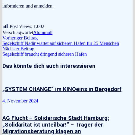
informieren und anmelden.
Post Views:
1.002
Verschlagwortet
Atommüll
Beitragsnavigation
Vorheriger
Vorheriger Beitrag
Beitrag:
Segelschiff Nadir wartet auf sicheren Hafen für 25 Menschen
Nächster
Nächster Beitrag
Beitrag:
Segelschiff braucht dringend sicheren Hafen
Das könnte dich auch interessieren
„SYSTEM CHANGE“ im KINOeins in Bergedorf
4. November 2024
AG Flucht – Solidarische Stadt Hamburg:
„Solidarität ist unteilbar!“ – Träger der
Migrationsberatung klagen an