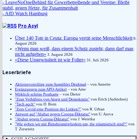
- LeaveNoOneBehind für Gewerbetreibende und Vereine: Bleibt
stabil, gegen Hetze, für Zusammenhalt
- AfD Watch Hamburg
Pro Asyl
Über 140 Tote in Ceuta: Europa verrät seine Menschlichkeit
6.
August 2026
»Wenn man weiß, dass einem Schutz zusteht, dann darf man
nicht aufgeben«
3. August 2026
»Diese Ungewissheit ist wie Folter«
31. Juli 2026
Leserbriefe
Aktionsvorschlag zum Aumühler Denkmal
– von Annette
Ergänzungen zum APO-Artikel
– von Arne
Wirklich schöne Postkarte
– von Dieter
"Zum Verhältnis von Angst und Demokratie"
von Erich (Aufstehen)
"Tach auch"
von D. Born
"Zero Covid eine Position der Linken?"
von R. Urban
Antwort auf "Aluhut gegen Corona-Diktatur"
von U. Arova
"Aluhut gegen Corona-Diktatur"
von J. Weretka
"Wie gehen wir mit Bündnismitgliedern um, die islamistisch sind?"
von
T. Ziesenitz