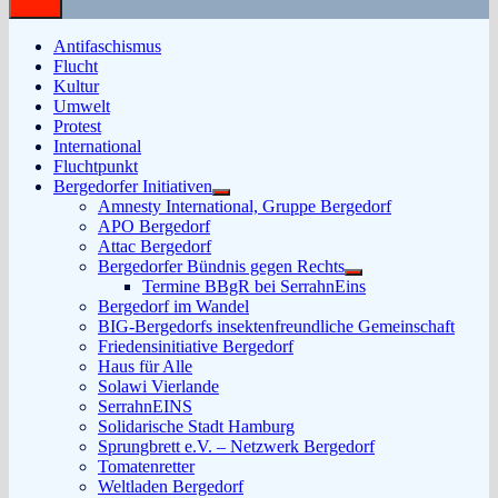
Antifaschismus
Flucht
Kultur
Umwelt
Protest
International
Fluchtpunkt
Bergedorfer Initiativen
Untermenü
Amnesty International, Gruppe Bergedorf
anzeigen
APO Bergedorf
Attac Bergedorf
Bergedorfer Bündnis gegen Rechts
Untermenü
Termine BBgR bei SerrahnEins
anzeigen
Bergedorf im Wandel
BIG-Bergedorfs insektenfreundliche Gemeinschaft
Friedensinitiative Bergedorf
Haus für Alle
Solawi Vierlande
SerrahnEINS
Solidarische Stadt Hamburg
Sprungbrett e.V. – Netzwerk Bergedorf
Tomatenretter
Weltladen Bergedorf