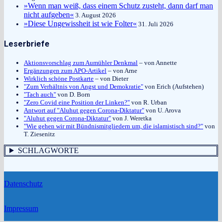
»Wenn man weiß, dass einem Schutz zusteht, dann darf man
nicht aufgeben«
3. August 2026
»Diese Ungewissheit ist wie Folter«
31. Juli 2026
Leserbriefe
Aktionsvorschlag zum Aumühler Denkmal
– von Annette
Ergänzungen zum APO-Artikel
– von Arne
Wirklich schöne Postkarte
– von Dieter
"Zum Verhältnis von Angst und Demokratie"
von Erich (Aufstehen)
"Tach auch"
von D. Born
"Zero Covid eine Position der Linken?"
von R. Urban
Antwort auf "Aluhut gegen Corona-Diktatur"
von U. Arova
"Aluhut gegen Corona-Diktatur"
von J. Weretka
"Wie gehen wir mit Bündnismitgliedern um, die islamistisch sind?"
von
T. Ziesenitz
SCHLAGWORTE
Datenschutz
Impressum