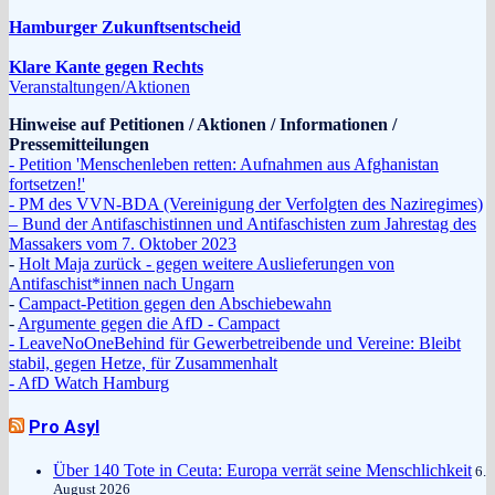
Hamburger Zukunftsentscheid
Klare Kante gegen Rechts
Veranstaltungen/Aktionen
Hinweise auf Petitionen / Aktionen / Informationen /
Pressemitteilungen
- Petition 'Menschenleben retten: Aufnahmen aus Afghanistan
fortsetzen!'
- PM des VVN-BDA (Vereinigung der Verfolgten des Naziregimes)
– Bund der Antifaschistinnen und Antifaschisten zum Jahrestag des
Massakers vom 7. Oktober 2023
-
Holt Maja zurück - gegen weitere Auslieferungen von
Antifaschist*innen nach Ungarn
-
Campact-Petition gegen den Abschiebewahn
-
Argumente gegen die AfD - Campact
- LeaveNoOneBehind für Gewerbetreibende und Vereine: Bleibt
stabil, gegen Hetze, für Zusammenhalt
- AfD Watch Hamburg
Pro Asyl
Über 140 Tote in Ceuta: Europa verrät seine Menschlichkeit
6.
August 2026