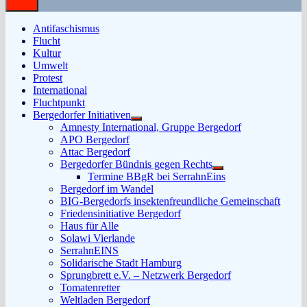
Antifaschismus
Flucht
Kultur
Umwelt
Protest
International
Fluchtpunkt
Bergedorfer Initiativen
Untermenü
Amnesty International, Gruppe Bergedorf
anzeigen
APO Bergedorf
Attac Bergedorf
Bergedorfer Bündnis gegen Rechts
Untermenü
Termine BBgR bei SerrahnEins
anzeigen
Bergedorf im Wandel
BIG-Bergedorfs insektenfreundliche Gemeinschaft
Friedensinitiative Bergedorf
Haus für Alle
Solawi Vierlande
SerrahnEINS
Solidarische Stadt Hamburg
Sprungbrett e.V. – Netzwerk Bergedorf
Tomatenretter
Weltladen Bergedorf