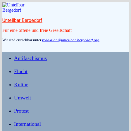
Zum
Inhalt
springen
Unteilbar Bergedorf
Für eine offene und freie Gesellschaft
Wir sind erreichbar unter
redaktion@unteilbar-bergedorf.org
.
Antifaschismus
Flucht
Kultur
Umwelt
Protest
International