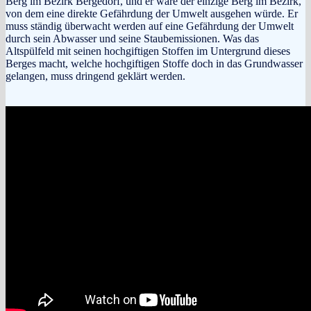
Berg im Bezirk Bergedorf, und er wäre der einzige Berg im Bezirk,
von dem eine direkte Gefährdung der Umwelt ausgehen würde. Er
muss ständig überwacht werden auf eine Gefährdung der Umwelt
durch sein Abwasser und seine Staubemissionen. Was das
Altspülfeld mit seinen hochgiftigen Stoffen im Untergrund dieses
Berges macht, welche hochgiftigen Stoffe doch in das Grundwasser
gelangen, muss dringend geklärt werden.