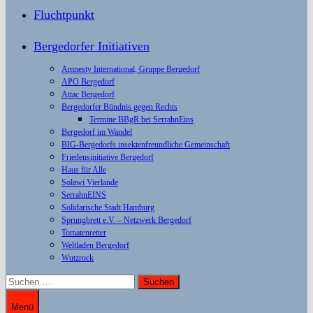
Fluchtpunkt
Bergedorfer Initiativen
Amnesty International, Gruppe Bergedorf
APO Bergedorf
Attac Bergedorf
Bergedorfer Bündnis gegen Rechts
Termine BBgR bei SerrahnEins
Bergedorf im Wandel
BIG-Bergedorfs insektenfreundliche Gemeinschaft
Friedensinitiative Bergedorf
Haus für Alle
Solawi Vierlande
SerrahnEINS
Solidarische Stadt Hamburg
Sprungbrett e.V. – Netzwerk Bergedorf
Tomatenretter
Weltladen Bergedorf
Wutzrock
Suchen
nach:
Menü