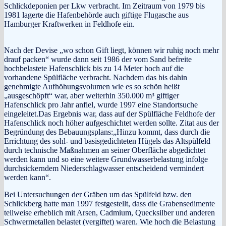
Schlickdeponien per Lkw verbracht. Im Zeitraum von 1979 bis
1981 lagerte die Hafenbehörde auch giftige Flugasche aus
Hamburger Kraftwerken in Feldhofe ein.
Nach der Devise „wo schon Gift liegt, können wir ruhig noch mehr
drauf packen“ wurde dann seit 1986 der vom Sand befreite
hochbelastete Hafenschlick bis zu 14 Meter hoch auf die
vorhandene Spülfläche verbracht. Nachdem das bis dahin
genehmigte Aufhöhungsvolumen wie es so schön heißt
„ausgeschöpft“ war, aber weiterhin 350.000 m³ giftiger
Hafenschlick pro Jahr anfiel, wurde 1997 eine Standortsuche
eingeleitet.Das Ergebnis war, dass auf der Spülfläche Feldhofe der
Hafenschlick noch höher aufgeschichtet werden sollte. Zitat aus der
Begründung des Bebauungsplans:„Hinzu kommt, dass durch die
Errichtung des sohl- und basisgedichteten Hügels das Altspülfeld
durch technische Maßnahmen an seiner Oberfläche abgedichtet
werden kann und so eine weitere Grundwasserbelastung infolge
durchsickerndem Niederschlagwasser entscheidend vermindert
werden kann“.
Bei Untersuchungen der Gräben um das Spülfeld bzw. den
Schlickberg hatte man 1997 festgestellt, dass die Grabensedimente
teilweise erheblich mit Arsen, Cadmium, Quecksilber und anderen
Schwermetallen belastet (vergiftet) waren. Wie hoch die Belastung