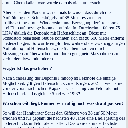
durch Chemikalien war, wurde damals nicht untersucht.
Aber selbst den Planern war damals bewusst, dass durch die
Aufhöhung des Schlickhügels auf 38 Meter es zu einer
Luftbelastung durch Winderosion und Bewegung der Transport-
und Einbaufahrzeuge kommen würde. Im Durchschnitt fahren 75
LKW täglich die Deponie mit Hafenschlick an. Diese mit
Schadstoff belasteten Stäube könnten sich bis zu 500 Meter entfernt
niederschlagen. So wurde empfohlen, während der zwanzigjährigen
Aufhöhung mit Hafenschlick, die Staubemissionen durch
Messungen zu überwachen und durch geeignete Maßnahmen zu
verhindern bzw. minimieren.
Frage: Ist das geschehen?
Nach Schließung der Deponie Francop ist Feldhofe die einzige
Möglichkeit, giftigen Hafenschlick zu entsorgen. 2021 – vier Jahre
vor der voraussichtlichen Kapazitätsauslastung von Feldhofe mit
Hafenschlick – das gleiche Spiel wie 1997!
Wo schon Gift liegt, können wir ruhig noch was drauf packen!
So will der Hamburger Senat den Giftberg von 38 auf 56 Meter
erhöhen und für geplant die nächsten 40 Jahre eine Endlagerung des
Hafenschlicks in Feldhofe schaffen. Das wäre dann der höchste