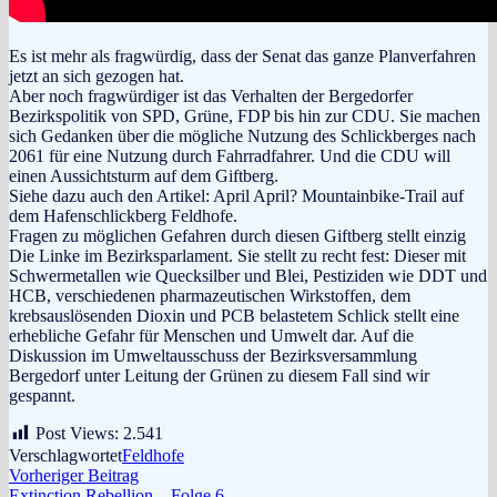
Es ist mehr als fragwürdig, dass der Senat das ganze Planverfahren
jetzt an sich gezogen hat.
Aber noch fragwürdiger ist das Verhalten der Bergedorfer
Bezirkspolitik von SPD, Grüne, FDP bis hin zur CDU. Sie machen
sich Gedanken über die mögliche Nutzung des Schlickberges nach
2061 für eine Nutzung durch Fahrradfahrer. Und die CDU will
einen Aussichtsturm auf dem Giftberg.
Siehe dazu auch den Artikel: April April? Mountainbike-Trail auf
dem Hafenschlickberg Feldhofe.
Fragen zu möglichen Gefahren durch diesen Giftberg stellt einzig
Die Linke im Bezirksparlament. Sie stellt zu recht fest: Dieser mit
Schwermetallen wie Quecksilber und Blei, Pestiziden wie DDT und
HCB, verschiedenen pharmazeutischen Wirkstoffen, dem
krebsauslösenden Dioxin und PCB belastetem Schlick stellt eine
erhebliche Gefahr für Menschen und Umwelt dar. Auf die
Diskussion im Umweltausschuss der Bezirksversammlung
Bergedorf unter Leitung der Grünen zu diesem Fall sind wir
gespannt.
Post Views:
2.541
Verschlagwortet
Feldhofe
Beitragsnavigation
Vorheriger
Vorheriger Beitrag
Beitrag:
Extinction Rebellion – Folge 6