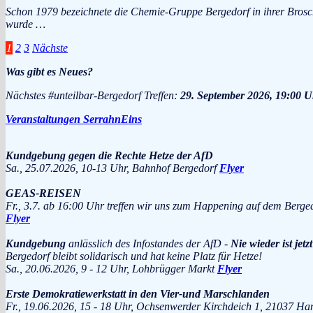
Schon 1979 bezeichnete die Chemie-Gruppe Bergedorf in ihrer Bros
wurde …
Seitennummerierung
1
2
3
Nächste
der
Was gibt es Neues?
Beiträge
Nächstes #unteilbar-Bergedorf Treffen:
29. September 2026, 19:00 U
Veranstaltungen SerrahnEins
Kundgebung gegen die Rechte Hetze der AfD
Sa., 25.07.2026, 10-13 Uhr, Bahnhof Bergedorf
Flyer
GEAS-REISEN
Fr., 3.7. ab 16:00 Uhr treffen wir uns zum Happening auf dem Berge
Flyer
Kundgebung
anlässlich des Infostandes der AfD -
Nie wieder ist jetzt
Bergedorf bleibt solidarisch und hat keine Platz für Hetze!
Sa., 20.06.2026, 9 - 12 Uhr, Lohbrügger Markt
Flyer
Erste Demokratiewerkstatt in den Vier-und Marschlanden
Fr., 19.06.2026, 15 - 18 Uhr, Ochsenwerder Kirchdeich 1, 2103