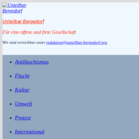
Zum
Inhalt
springen
Unteilbar Bergedorf
Für eine offene und freie Gesellschaft
Wir sind erreichbar unter
redaktion@unteilbar-bergedorf.org
.
Antifaschismus
Flucht
Kultur
Umwelt
Protest
International