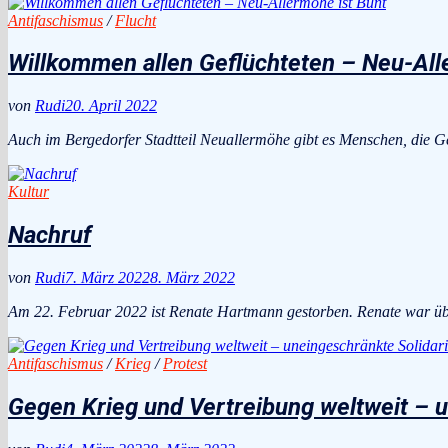
Antifaschismus
/
Flucht
Willkommen allen Geflüchteten – Neu-All
von
Rudi
20. April 2022
Auch im Bergedorfer Stadtteil Neuallermöhe gibt es Menschen, die 
Kultur
Nachruf
von
Rudi
7. März 2022
8. März 2022
Am 22. Februar 2022 ist Renate Hartmann gestorben. Renate war übe
Antifaschismus
/
Krieg
/
Protest
Gegen Krieg und Vertreibung weltweit – u