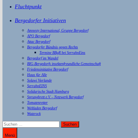
Fluchtpunkt
Bergedorfer Initiativen
Amnesty International, Gruppe Bergedorf
APO Bergedorf
Attac Bergedorf
Bergedorfer Bündnis gegen Rechts
Termine BBgR bei SerrahnEins
Bergedorf im Wandel
BIG-Bergedorfs insektenfreundliche Gemeinschaft
Friedensinitiative Bergedorf
Haus für Alle
Solawi Vierlande
SerrahnEINS
Solidarische Stadt Hamburg
Sprungbrett e.V. – Netzwerk Bergedorf
Tomatenretter
Weltladen Bergedorf
Wutzrock
Suchen
nach:
Menü