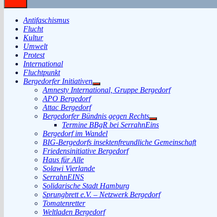
Antifaschismus
Flucht
Kultur
Umwelt
Protest
International
Fluchtpunkt
Bergedorfer Initiativen
Untermenü
Amnesty International, Gruppe Bergedorf
anzeigen
APO Bergedorf
Attac Bergedorf
Bergedorfer Bündnis gegen Rechts
Untermenü
Termine BBgR bei SerrahnEins
anzeigen
Bergedorf im Wandel
BIG-Bergedorfs insektenfreundliche Gemeinschaft
Friedensinitiative Bergedorf
Haus für Alle
Solawi Vierlande
SerrahnEINS
Solidarische Stadt Hamburg
Sprungbrett e.V. – Netzwerk Bergedorf
Tomatenretter
Weltladen Bergedorf