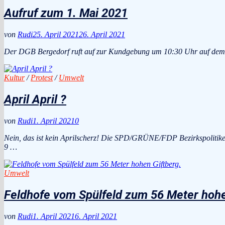
Aufruf zum 1. Mai 2021
von
Rudi
25. April 2021
26. April 2021
Der DGB Bergedorf ruft auf zur Kundgebung um 10:30 Uhr auf dem L
Kultur
/
Protest
/
Umwelt
April April ?
von
Rudi
1. April 2021
0
Nein, das ist kein Aprilscherz! Die SPD/GRÜNE/FDP Bezirkspolitike
9 …
Umwelt
Feldhofe vom Spülfeld zum 56 Meter hohe
von
Rudi
1. April 2021
6. April 2021