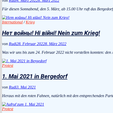
von
Rudi
4. März 2022
8. März 2022
Für diesen Sonnabend, den 5. März, ab 15.00 Uhr ruft das Bergedorf
International
/
Krieg
Нет войны! Ні війні! Nein zum Krieg!
von
Rudi
28. Februar 2022
8. März 2022
Was wir uns bis zum 24. Februar 2022 nicht vorstellen konnten: den A
Protest
1. Mai 2021 in Bergedorf
von
Rudi
3. Mai 2021
Heraus mit den roten Fahnen, natürlich mit den entsprechenden Par
Protest