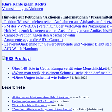
Klare Kante gegen Rechts
Veranstaltungen/Aktionen
Hinweise auf Petitionen / Aktionen / Informationen / Pressemitte
- Petition 'Menschenleben retten: Aufnahmen aus Afghanistan fortsetz
- PM des VVN-BDA (Vereinigung der Verfolgten des Naziregimes) – 
-
Holt Maja zurück - gegen weitere Auslieferungen von Antifaschist
-
Campact-Petition gegen den Abschiebewahn
-
Argumente gegen die AfD - Campact
- LeaveNoOneBehind für Gewerbetreibende und Vereine: Bleibt stabi
- AfD Watch Hamburg
Pro Asyl
Über 140 Tote in Ceuta: Europa verrät seine Menschlichkeit
6. 
»Wenn man weiß, dass einem Schutz zusteht, dann darf man ni
»Diese Ungewissheit ist wie Folter«
31. Juli 2026
Leserbriefe
Aktionsvorschlag zum Aumühler Denkmal
– von Annette
Ergänzungen zum APO-Artikel
– von Arne
Wirklich schöne Postkarte
– von Dieter
"Zum Verhältnis von Angst und Demokratie"
von Erich (Aufstehen)