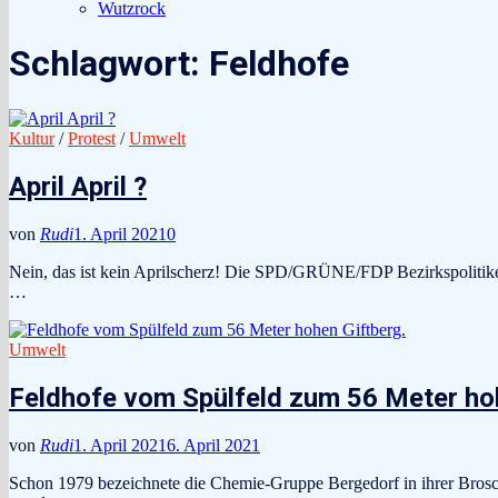
Wutzrock
Schlagwort:
Feldhofe
Kultur
/
Protest
/
Umwelt
April April ?
von
Rudi
1. April 2021
0
Nein, das ist kein Aprilscherz! Die SPD/GRÜNE/FDP Bezirkspolitike
…
Umwelt
Feldhofe vom Spülfeld zum 56 Meter hoh
von
Rudi
1. April 2021
6. April 2021
Schon 1979 bezeichnete die Chemie-Gruppe Bergedorf in ihrer Bros