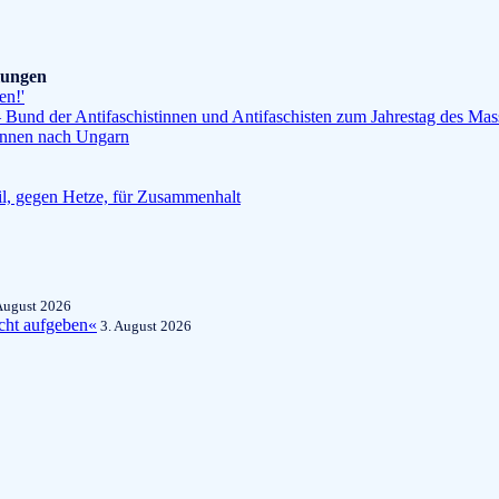
ilungen
en!'
Bund der Antifaschistinnen und Antifaschisten zum Jahrestag des Ma
*innen nach Ungarn
l, gegen Hetze, für Zusammenhalt
August 2026
cht aufgeben«
3. August 2026