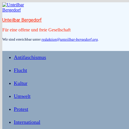
Zum
Inhalt
springen
Unteilbar Bergedorf
Für eine offene und freie Gesellschaft
Wir sind erreichbar unter
redaktion@unteilbar-bergedorf.org
.
Antifaschismus
Flucht
Kultur
Umwelt
Protest
International