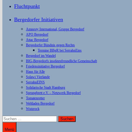
Fluchtpunkt
Bergedorfer Initiativen
Amnesty International, Gruppe Bergedorf
APO Bergedorf
Attac Bergedorf
Bergedorfer Bündnis gegen Rechts
Termine BBgR bei SerrahnEins
Bergedorf im Wandel
BIG-Bergedorfs insektenfreundliche Gemeinschaft
Friedensinitiative Bergedorf
Haus für Alle
Solawi Vierlande
SerrahnEINS
Solidarische Stadt Hamburg
Sprungbrett e.V. – Netzwerk Bergedorf
Tomatenretter
Weltladen Bergedorf
Wutzrock
Suchen
nach:
Menü