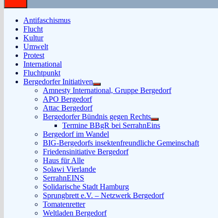
Antifaschismus
Flucht
Kultur
Umwelt
Protest
International
Fluchtpunkt
Bergedorfer Initiativen
Untermenü
Amnesty International, Gruppe Bergedorf
anzeigen
APO Bergedorf
Attac Bergedorf
Bergedorfer Bündnis gegen Rechts
Untermenü
Termine BBgR bei SerrahnEins
anzeigen
Bergedorf im Wandel
BIG-Bergedorfs insektenfreundliche Gemeinschaft
Friedensinitiative Bergedorf
Haus für Alle
Solawi Vierlande
SerrahnEINS
Solidarische Stadt Hamburg
Sprungbrett e.V. – Netzwerk Bergedorf
Tomatenretter
Weltladen Bergedorf