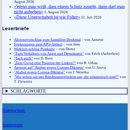
August 2026
»Wenn man weiß, dass einem Schutz zusteht, dann darf man
nicht aufgeben«
3. August 2026
»Diese Ungewissheit ist wie Folter«
31. Juli 2026
Leserbriefe
Aktionsvorschlag zum Aumühler Denkmal
– von Annette
Ergänzungen zum APO-Artikel
– von Arne
Wirklich schöne Postkarte
– von Dieter
"Zum Verhältnis von Angst und Demokratie"
von Erich (Aufstehen)
"Tach auch"
von D. Born
"Zero Covid eine Position der Linken?"
von R. Urban
Antwort auf "Aluhut gegen Corona-Diktatur"
von U. Arova
"Aluhut gegen Corona-Diktatur"
von J. Weretka
"Wie gehen wir mit Bündnismitgliedern um, die islamistisch sind?"
von
T. Ziesenitz
SCHLAGWORTE
Datenschutz
Impressum