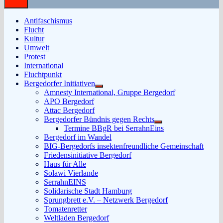
Antifaschismus
Flucht
Kultur
Umwelt
Protest
International
Fluchtpunkt
Bergedorfer Initiativen
Untermenü
Amnesty International, Gruppe Bergedorf
anzeigen
APO Bergedorf
Attac Bergedorf
Bergedorfer Bündnis gegen Rechts
Untermenü
Termine BBgR bei SerrahnEins
anzeigen
Bergedorf im Wandel
BIG-Bergedorfs insektenfreundliche Gemeinschaft
Friedensinitiative Bergedorf
Haus für Alle
Solawi Vierlande
SerrahnEINS
Solidarische Stadt Hamburg
Sprungbrett e.V. – Netzwerk Bergedorf
Tomatenretter
Weltladen Bergedorf