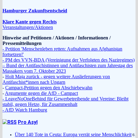
Hamburger Zukunftsentscheid
Klare Kante gegen Rechts
Veranstaltungen/Aktionen
Hinweise auf Petitionen / Aktionen / Informationen /
Pressemitteilungen
- Petition 'Menschenleben retten: Aufnahmen aus Afghanistan
fortsetzen!'
- PM des VVN-BDA (Vereinigung der Verfolgten des Naziregimes)
– Bund der Antifaschistinnen und Antifaschisten zum Jahrestag des
Massakers vom 7. Oktober 2023
-
Holt Maja zurück - gegen weitere Auslieferungen von
Antifaschist*innen nach Ungarn
-
Campact-Petition gegen den Abschiebewahn
-
Argumente gegen die AfD - Campact
- LeaveNoOneBehind für Gewerbetreibende und Vereine: Bleibt
stabil, gegen Hetze, für Zusammenhalt
- AfD Watch Hamburg
Pro Asyl
Über 140 Tote in Ceuta: Europa verrät seine Menschlichkeit
6.