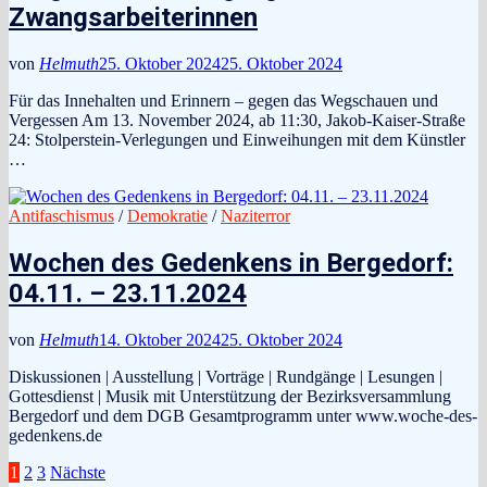
Zwangsarbeiterinnen
von
Helmuth
25. Oktober 2024
25. Oktober 2024
Für das Innehalten und Erinnern – gegen das Wegschauen und
Vergessen Am 13. November 2024, ab 11:30, Jakob-Kaiser-Straße
24: Stolperstein-Verlegungen und Einweihungen mit dem Künstler
…
Antifaschismus
/
Demokratie
/
Naziterror
Wochen des Gedenkens in Bergedorf:
04.11. – 23.11.2024
von
Helmuth
14. Oktober 2024
25. Oktober 2024
Diskussionen | Ausstellung | Vorträge | Rundgänge | Lesungen |
Gottesdienst | Musik mit Unterstützung der Bezirksversammlung
Bergedorf und dem DGB Gesamtprogramm unter www.woche-des-
gedenkens.de
Seitennummerierung
1
2
3
Nächste