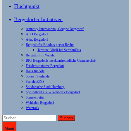
Fluchtpunkt
Bergedorfer Initiativen
Amnesty International, Gruppe Bergedorf
APO Bergedorf
Attac Bergedorf
Bergedorfer Bündnis gegen Rechts
Termine BBgR bei SerrahnEins
Bergedorf im Wandel
BIG-Bergedorfs insektenfreundliche Gemeinschaft
Friedensinitiative Bergedorf
Haus für Alle
Solawi Vierlande
SerrahnEINS
Solidarische Stadt Hamburg
Sprungbrett e.V. – Netzwerk Bergedorf
Tomatenretter
Weltladen Bergedorf
Wutzrock
Suchen
nach:
Menü