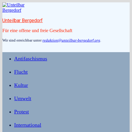
Zum
Inhalt
springen
Unteilbar Bergedorf
Für eine offene und freie Gesellschaft
Wir sind erreichbar unter
redaktion@unteilbar-bergedorf.org
.
Antifaschismus
Flucht
Kultur
Umwelt
Protest
International