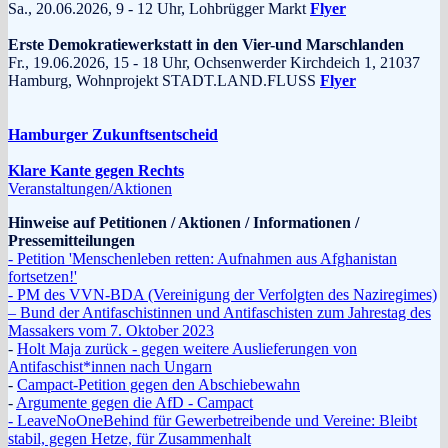
Sa., 20.06.2026, 9 - 12 Uhr, Lohbrügger Markt
Flyer
Erste Demokratiewerkstatt in den Vier-und Marschlanden
Fr., 19.06.2026, 15 - 18 Uhr, Ochsenwerder Kirchdeich 1, 21037
Hamburg, Wohnprojekt STADT.LAND.FLUSS
Flyer
Hamburger Zukunftsentscheid
Klare Kante gegen Rechts
Veranstaltungen/Aktionen
Hinweise auf Petitionen / Aktionen / Informationen /
Pressemitteilungen
- Petition 'Menschenleben retten: Aufnahmen aus Afghanistan
fortsetzen!'
- PM des VVN-BDA (Vereinigung der Verfolgten des Naziregimes)
– Bund der Antifaschistinnen und Antifaschisten zum Jahrestag des
Massakers vom 7. Oktober 2023
-
Holt Maja zurück - gegen weitere Auslieferungen von
Antifaschist*innen nach Ungarn
-
Campact-Petition gegen den Abschiebewahn
-
Argumente gegen die AfD - Campact
- LeaveNoOneBehind für Gewerbetreibende und Vereine: Bleibt
stabil, gegen Hetze, für Zusammenhalt