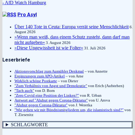
- AfD Watch Hamburg
Pro Asyl
Über 140 Tote in Ceuta: Europa verrät seine Menschlichkeit
6.
August 2026
»Wenn man weiß, dass einem Schutz zusteht, dann darf man
nicht aufgeben«
3. August 2026
»Diese Ungewissheit ist wie Folter«
31. Juli 2026
Leserbriefe
Aktionsvorschlag zum Aumühler Denkmal
– von Annette
Ergänzungen zum APO-Artikel
– von Arne
Wirklich schöne Postkarte
– von Dieter
"Zum Verhältnis von Angst und Demokratie"
von Erich (Aufstehen)
"Tach auch"
von D. Born
"Zero Covid eine Position der Linken?"
von R. Urban
Antwort auf "Aluhut gegen Corona-Diktatur"
von U. Arova
"Aluhut gegen Corona-Diktatur"
von J. Weretka
"Wie gehen wir mit Bündnismitgliedern um, die islamistisch sind?"
von
T. Ziesenitz
SCHLAGWORTE