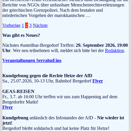
Berichte von NGOs über unfassbare Menschenrechtsverletzungen
der griechischen Grenzpolizei. Nach dem brutalen und
mörderischen Vorgehen der marokkanischen …
Seitennummerierung
Vorherige
1
2
3
Nächste
der
Was gibt es Neues?
Beiträge
Nächstes #unteilbar-Bergedorf Treffen:
29. September 2026, 19:00
Uhr
. Wer neu teilnehmen will, meldet sich bitte bei der
Redaktion
.
Veranstaltungen SerrahnEins
Kundgebung gegen die Rechte Hetze der AfD
Sa., 25.07.2026, 10-13 Uhr, Bahnhof Bergedorf
Flyer
GEAS-REISEN
Fr., 3.7. ab 16:00 Uhr treffen wir uns zum Happening auf dem
Bergedorfer Markt!
Flyer
Kundgebung
anlässlich des Infostandes der AfD -
Nie wieder ist
jetzt!
Bergedorf bleibt solidarisch und hat keine Platz für Hetze!