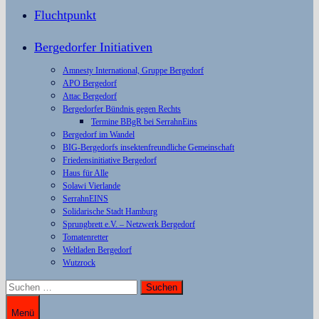
Fluchtpunkt
Bergedorfer Initiativen
Amnesty International, Gruppe Bergedorf
APO Bergedorf
Attac Bergedorf
Bergedorfer Bündnis gegen Rechts
Termine BBgR bei SerrahnEins
Bergedorf im Wandel
BIG-Bergedorfs insektenfreundliche Gemeinschaft
Friedensinitiative Bergedorf
Haus für Alle
Solawi Vierlande
SerrahnEINS
Solidarische Stadt Hamburg
Sprungbrett e.V. – Netzwerk Bergedorf
Tomatenretter
Weltladen Bergedorf
Wutzrock
Suchen
nach:
Menü