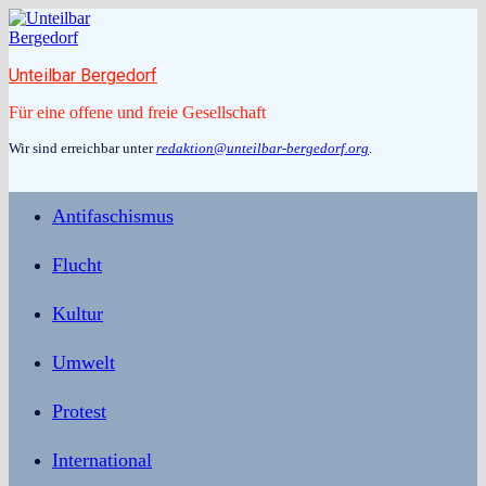
Zum
Inhalt
springen
Unteilbar Bergedorf
Für eine offene und freie Gesellschaft
Wir sind erreichbar unter
redaktion@unteilbar-bergedorf.org
.
Antifaschismus
Flucht
Kultur
Umwelt
Protest
International