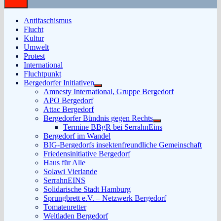
Antifaschismus
Flucht
Kultur
Umwelt
Protest
International
Fluchtpunkt
Bergedorfer Initiativen
Untermenü
Amnesty International, Gruppe Bergedorf
anzeigen
APO Bergedorf
Attac Bergedorf
Bergedorfer Bündnis gegen Rechts
Untermenü
Termine BBgR bei SerrahnEins
anzeigen
Bergedorf im Wandel
BIG-Bergedorfs insektenfreundliche Gemeinschaft
Friedensinitiative Bergedorf
Haus für Alle
Solawi Vierlande
SerrahnEINS
Solidarische Stadt Hamburg
Sprungbrett e.V. – Netzwerk Bergedorf
Tomatenretter
Weltladen Bergedorf