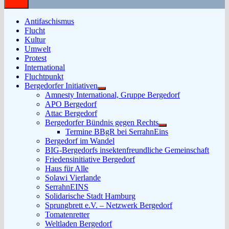
Antifaschismus
Flucht
Kultur
Umwelt
Protest
International
Fluchtpunkt
Bergedorfer Initiativen
Untermenü
Amnesty International, Gruppe Bergedorf
anzeigen
APO Bergedorf
Attac Bergedorf
Bergedorfer Bündnis gegen Rechts
Untermenü
Termine BBgR bei SerrahnEins
anzeigen
Bergedorf im Wandel
BIG-Bergedorfs insektenfreundliche Gemeinschaft
Friedensinitiative Bergedorf
Haus für Alle
Solawi Vierlande
SerrahnEINS
Solidarische Stadt Hamburg
Sprungbrett e.V. – Netzwerk Bergedorf
Tomatenretter
Weltladen Bergedorf