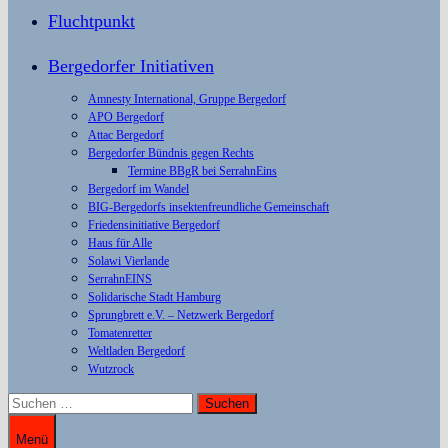
Fluchtpunkt
Bergedorfer Initiativen
Amnesty International, Gruppe Bergedorf
APO Bergedorf
Attac Bergedorf
Bergedorfer Bündnis gegen Rechts
Termine BBgR bei SerrahnEins
Bergedorf im Wandel
BIG-Bergedorfs insektenfreundliche Gemeinschaft
Friedensinitiative Bergedorf
Haus für Alle
Solawi Vierlande
SerrahnEINS
Solidarische Stadt Hamburg
Sprungbrett e.V. – Netzwerk Bergedorf
Tomatenretter
Weltladen Bergedorf
Wutzrock
Suchen
nach:
Menü