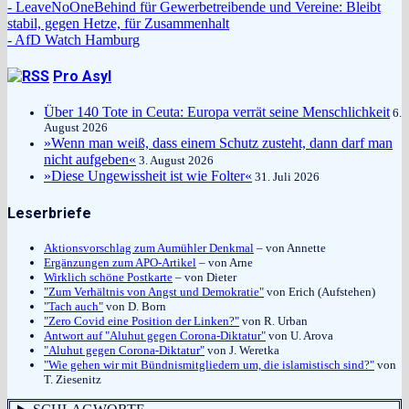
- LeaveNoOneBehind für Gewerbetreibende und Vereine: Bleibt
stabil, gegen Hetze, für Zusammenhalt
- AfD Watch Hamburg
Pro Asyl
Über 140 Tote in Ceuta: Europa verrät seine Menschlichkeit
6.
August 2026
»Wenn man weiß, dass einem Schutz zusteht, dann darf man
nicht aufgeben«
3. August 2026
»Diese Ungewissheit ist wie Folter«
31. Juli 2026
Leserbriefe
Aktionsvorschlag zum Aumühler Denkmal
– von Annette
Ergänzungen zum APO-Artikel
– von Arne
Wirklich schöne Postkarte
– von Dieter
"Zum Verhältnis von Angst und Demokratie"
von Erich (Aufstehen)
"Tach auch"
von D. Born
"Zero Covid eine Position der Linken?"
von R. Urban
Antwort auf "Aluhut gegen Corona-Diktatur"
von U. Arova
"Aluhut gegen Corona-Diktatur"
von J. Weretka
"Wie gehen wir mit Bündnismitgliedern um, die islamistisch sind?"
von
T. Ziesenitz