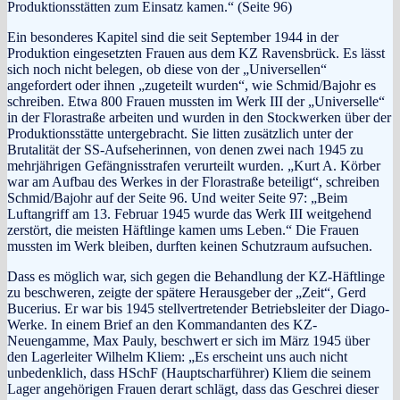
Produktionsstätten zum Einsatz kamen.“ (Seite 96)
Ein besonderes Kapitel sind die seit September 1944 in der
Produktion eingesetzten Frauen aus dem KZ Ravensbrück. Es lässt
sich noch nicht belegen, ob diese von der „Universellen“
angefordert oder ihnen „zugeteilt wurden“, wie Schmid/Bajohr es
schreiben. Etwa 800 Frauen mussten im Werk III der „Universelle“
in der Florastraße arbeiten und wurden in den Stockwerken über der
Produktionsstätte untergebracht. Sie litten zusätzlich unter der
Brutalität der SS-Aufseherinnen, von denen zwei nach 1945 zu
mehrjährigen Gefängnisstrafen verurteilt wurden. „Kurt A. Körber
war am Aufbau des Werkes in der Florastraße beteiligt“, schreiben
Schmid/Bajohr auf der Seite 96. Und weiter Seite 97: „Beim
Luftangriff am 13. Februar 1945 wurde das Werk III weitgehend
zerstört, die meisten Häftlinge kamen ums Leben.“ Die Frauen
mussten im Werk bleiben, durften keinen Schutzraum aufsuchen.
Dass es möglich war, sich gegen die Behandlung der KZ-Häftlinge
zu beschweren, zeigte der spätere Herausgeber der „Zeit“, Gerd
Bucerius. Er war bis 1945 stellvertretender Betriebsleiter der Diago-
Werke. In einem Brief an den Kommandanten des KZ-
Neuengamme, Max Pauly, beschwert er sich im März 1945 über
den Lagerleiter Wilhelm Kliem: „Es erscheint uns auch nicht
unbedenklich, dass HSchF (Hauptscharführer) Kliem die seinem
Lager angehörigen Frauen derart schlägt, dass das Geschrei dieser