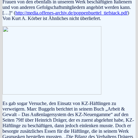
Frauen von den ebenfalls in unserem Werk beschäftigten Italienern
und von anderen Gefolgschaftsmitgliedern angehört werden kann.
[…]“ (
http://media.offenes-archiv.de/poppenbuettel_tiefstack.pdf
)
Von Kurt A. Körber ist Ähnliches nicht überliefert.
Es gab sogar Versuche, den Einsatz von KZ-Häftlingen zu
verweigern. Marc Buggeln berichtet in seinem Buch „Arbeit &
Gewalt – Das Außenlagersystem des KZ-Neuengamme“ auf den
Seiten 79ff über Heinrich Dräger, der es zuerst abgelehnt habe, KZ-
Häftlinge zu beschäftigen, dann jedoch einlenken musste. Doch er
besorgte zusätzliches Essen für die Häftlinge, die in seinem Werk
Gasmasken herstellen mussten. „Die Bilanz des Verhaltens Drägers