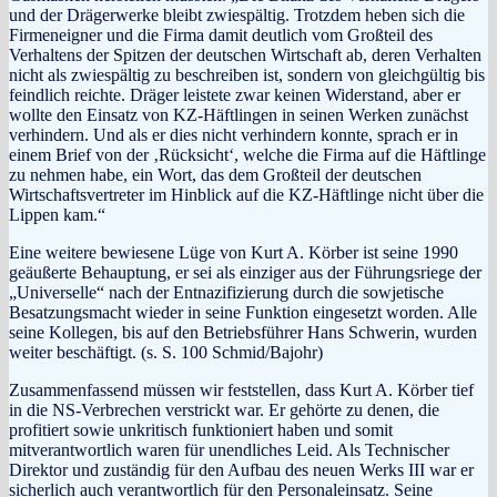
und der Drägerwerke bleibt zwiespältig. Trotzdem heben sich die
Firmeneigner und die Firma damit deutlich vom Großteil des
Verhaltens der Spitzen der deutschen Wirtschaft ab, deren Verhalten
nicht als zwiespältig zu beschreiben ist, sondern von gleichgültig bis
feindlich reichte. Dräger leistete zwar keinen Widerstand, aber er
wollte den Einsatz von KZ-Häftlingen in seinen Werken zunächst
verhindern. Und als er dies nicht verhindern konnte, sprach er in
einem Brief von der ‚Rücksicht‘, welche die Firma auf die Häftlinge
zu nehmen habe, ein Wort, das dem Großteil der deutschen
Wirtschaftsvertreter im Hinblick auf die KZ-Häftlinge nicht über die
Lippen kam.“
Eine weitere bewiesene Lüge von Kurt A. Körber ist seine 1990
geäußerte Behauptung, er sei als einziger aus der Führungsriege der
„Universelle“ nach der Entnazifizierung durch die sowjetische
Besatzungsmacht wieder in seine Funktion eingesetzt worden. Alle
seine Kollegen, bis auf den Betriebsführer Hans Schwerin, wurden
weiter beschäftigt. (s. S. 100 Schmid/Bajohr)
Zusammenfassend müssen wir feststellen, dass Kurt A. Körber tief
in die NS-Verbrechen verstrickt war. Er gehörte zu denen, die
profitiert sowie unkritisch funktioniert haben und somit
mitverantwortlich waren für unendliches Leid. Als Technischer
Direktor und zuständig für den Aufbau des neuen Werks III war er
sicherlich auch verantwortlich für den Personaleinsatz. Seine