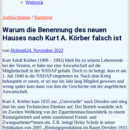
Wutzrock
Antifaschismus
/
Naziterror
Warum die Benennung des neuen
Hauses nach Kurt A. Körber falsch ist
von
Helmuth
24. November 2022
Kurt Adolf Körber (1909 – 1992) blieb bis zu seinem Lebensende
bei der Version, er habe nur eine Anwartschaft auf die
Mitgliedschaft in der NSDAP gehabt. Doch es ist belegt, dass er am
1. Juli 1940 in die NSDAP eingetreten ist. Nach dem Krieg
behauptete er zuerst, er sei nur ein Jahr lang Mitglied gewesen und
wenig später kam dann von ihm die Geschichte mit der angeblichen
Anwartschaft.
Kurt A. Körber kam 1935 zur „Universelle“ nach Dresden und stieg
dort bis zum Technischen Direktor auf. Der Betrieb wandelte sich
im Zweiten Weltkrieg von der Zigarettenmaschinenfabrik zu einem
Rüstungsbetrieb und setzte zunehmend Fremd- und
Zwangsarbeiter*innen ein. Z.B. belegt Heinz Schulz in seiner
Publikation von 2005 „Rüstungsproduktion im Raum Dresden 1933