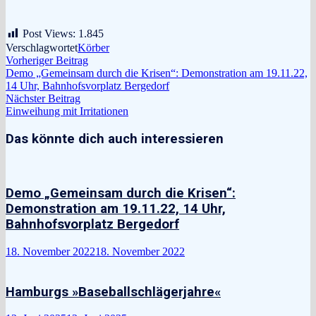
Post Views:
1.845
Verschlagwortet
Körber
Beitragsnavigation
Vorheriger
Vorheriger Beitrag
Beitrag:
Demo „Gemeinsam durch die Krisen“: Demonstration am 19.11.22,
14 Uhr, Bahnhofsvorplatz Bergedorf
Nächster
Nächster Beitrag
Beitrag:
Einweihung mit Irritationen
Das könnte dich auch interessieren
Demo „Gemeinsam durch die Krisen“:
Demonstration am 19.11.22, 14 Uhr,
Bahnhofsvorplatz Bergedorf
18. November 2022
18. November 2022
Hamburgs »Baseballschlägerjahre«