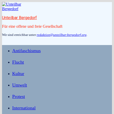
Zum
Inhalt
springen
Unteilbar Bergedorf
Für eine offene und freie Gesellschaft
Wir sind erreichbar unter
redaktion@unteilbar-bergedorf.org
.
Antifaschismus
Flucht
Kultur
Umwelt
Protest
International