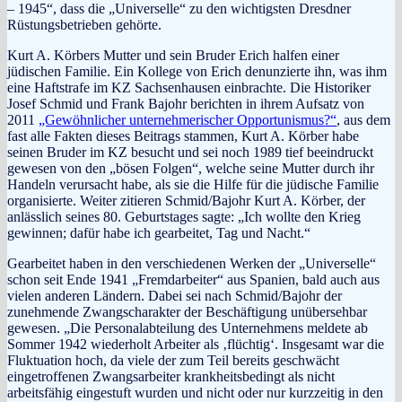
– 1945“, dass die „Universelle“ zu den wichtigsten Dresdner
Rüstungsbetrieben gehörte.
Kurt A. Körbers Mutter und sein Bruder Erich halfen einer
jüdischen Familie. Ein Kollege von Erich denunzierte ihn, was ihm
eine Haftstrafe im KZ Sachsenhausen einbrachte. Die Historiker
Josef Schmid und Frank Bajohr berichten in ihrem Aufsatz von
2011
„Gewöhnlicher unternehmerischer Opportunismus?“
, aus dem
fast alle Fakten dieses Beitrags stammen, Kurt A. Körber habe
seinen Bruder im KZ besucht und sei noch 1989 tief beeindruckt
gewesen von den „bösen Folgen“, welche seine Mutter durch ihr
Handeln verursacht habe, als sie die Hilfe für die jüdische Familie
organisierte. Weiter zitieren Schmid/Bajohr Kurt A. Körber, der
anlässlich seines 80. Geburtstages sagte: „Ich wollte den Krieg
gewinnen; dafür habe ich gearbeitet, Tag und Nacht.“
Gearbeitet haben in den verschiedenen Werken der „Universelle“
schon seit Ende 1941 „Fremdarbeiter“ aus Spanien, bald auch aus
vielen anderen Ländern. Dabei sei nach Schmid/Bajohr der
zunehmende Zwangscharakter der Beschäftigung unübersehbar
gewesen. „Die Personalabteilung des Unternehmens meldete ab
Sommer 1942 wiederholt Arbeiter als ‚flüchtig‘. Insgesamt war die
Fluktuation hoch, da viele der zum Teil bereits geschwächt
eingetroffenen Zwangsarbeiter krankheitsbedingt als nicht
arbeitsfähig eingestuft wurden und nicht oder nur kurzzeitig in den