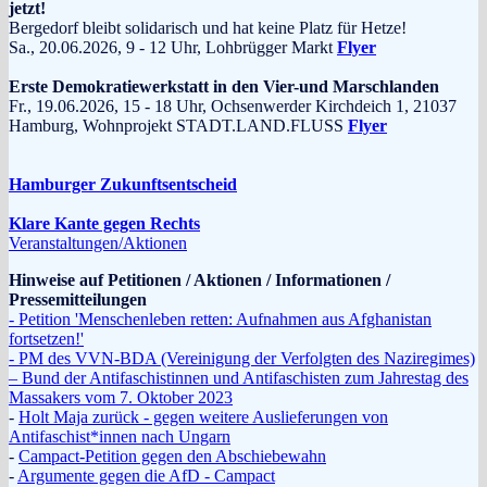
jetzt!
Bergedorf bleibt solidarisch und hat keine Platz für Hetze!
Sa., 20.06.2026, 9 - 12 Uhr, Lohbrügger Markt
Flyer
Erste Demokratiewerkstatt in den Vier-und Marschlanden
Fr., 19.06.2026, 15 - 18 Uhr, Ochsenwerder Kirchdeich 1, 21037
Hamburg, Wohnprojekt STADT.LAND.FLUSS
Flyer
Hamburger Zukunftsentscheid
Klare Kante gegen Rechts
Veranstaltungen/Aktionen
Hinweise auf Petitionen / Aktionen / Informationen /
Pressemitteilungen
- Petition 'Menschenleben retten: Aufnahmen aus Afghanistan
fortsetzen!'
- PM des VVN-BDA (Vereinigung der Verfolgten des Naziregimes)
– Bund der Antifaschistinnen und Antifaschisten zum Jahrestag des
Massakers vom 7. Oktober 2023
-
Holt Maja zurück - gegen weitere Auslieferungen von
Antifaschist*innen nach Ungarn
-
Campact-Petition gegen den Abschiebewahn
-
Argumente gegen die AfD - Campact