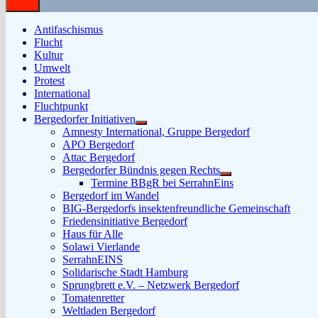
Antifaschismus
Flucht
Kultur
Umwelt
Protest
International
Fluchtpunkt
Bergedorfer Initiativen
Untermenü
Amnesty International, Gruppe Bergedorf
anzeigen
APO Bergedorf
Attac Bergedorf
Bergedorfer Bündnis gegen Rechts
Untermenü
Termine BBgR bei SerrahnEins
anzeigen
Bergedorf im Wandel
BIG-Bergedorfs insektenfreundliche Gemeinschaft
Friedensinitiative Bergedorf
Haus für Alle
Solawi Vierlande
SerrahnEINS
Solidarische Stadt Hamburg
Sprungbrett e.V. – Netzwerk Bergedorf
Tomatenretter
Weltladen Bergedorf