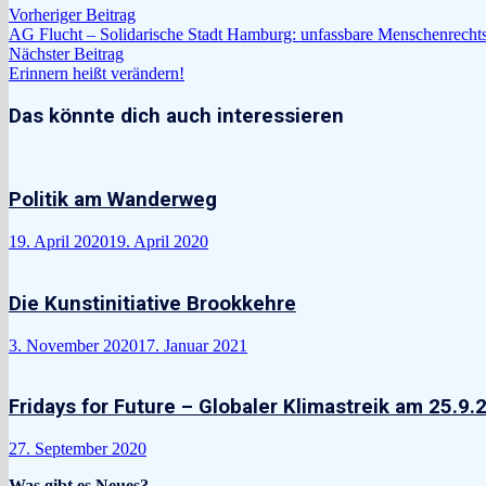
Beitragsnavigation
Vorheriger
Vorheriger Beitrag
Beitrag:
AG Flucht – Solidarische Stadt Hamburg: unfassbare Menschenrechts
Nächster
Nächster Beitrag
Beitrag:
Erinnern heißt verändern!
Das könnte dich auch interessieren
Politik am Wanderweg
19. April 2020
19. April 2020
Die Kunstinitiative Brookkehre
3. November 2020
17. Januar 2021
Fridays for Future – Globaler Klimastreik am 25.9.
27. September 2020
Was gibt es Neues?