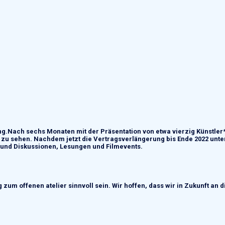
ng.
Nach sechs Monaten mit der Präsentation von etwa vierzig Künstler*
B
zu sehen
. Nachdem jetzt die Vertragsverlängerung bis Ende 2022 unte
 und Diskussionen, Lesungen und Filmevents.
g zum offenen
a
telier sinnvoll
sein
. Wir hoffen, das
s
wir in Zukunft an d