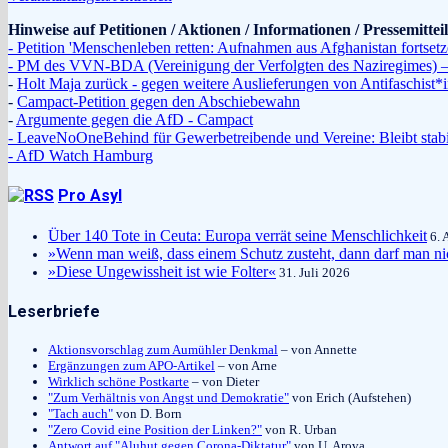
Hinweise auf Petitionen / Aktionen / Informationen / Pressemitte
- Petition 'Menschenleben retten: Aufnahmen aus Afghanistan fortsetz
- PM des VVN-BDA (Vereinigung der Verfolgten des Naziregimes) – 
-
Holt Maja zurück - gegen weitere Auslieferungen von Antifaschist
-
Campact-Petition gegen den Abschiebewahn
-
Argumente gegen die AfD - Campact
- LeaveNoOneBehind für Gewerbetreibende und Vereine: Bleibt stabi
- AfD Watch Hamburg
Pro Asyl
Über 140 Tote in Ceuta: Europa verrät seine Menschlichkeit
6. 
»Wenn man weiß, dass einem Schutz zusteht, dann darf man ni
»Diese Ungewissheit ist wie Folter«
31. Juli 2026
Leserbriefe
Aktionsvorschlag zum Aumühler Denkmal
– von Annette
Ergänzungen zum APO-Artikel
– von Arne
Wirklich schöne Postkarte
– von Dieter
"Zum Verhältnis von Angst und Demokratie"
von Erich (Aufstehen)
"Tach auch"
von D. Born
"Zero Covid eine Position der Linken?"
von R. Urban
Antwort auf "Aluhut gegen Corona-Diktatur"
von U. Arova