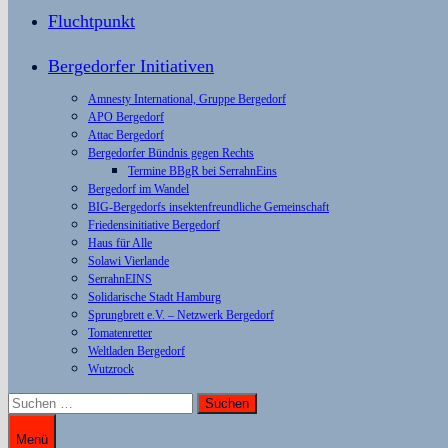
Fluchtpunkt
Bergedorfer Initiativen
Amnesty International, Gruppe Bergedorf
APO Bergedorf
Attac Bergedorf
Bergedorfer Bündnis gegen Rechts
Termine BBgR bei SerrahnEins
Bergedorf im Wandel
BIG-Bergedorfs insektenfreundliche Gemeinschaft
Friedensinitiative Bergedorf
Haus für Alle
Solawi Vierlande
SerrahnEINS
Solidarische Stadt Hamburg
Sprungbrett e.V. – Netzwerk Bergedorf
Tomatenretter
Weltladen Bergedorf
Wutzrock
Suchen
nach:
Menü