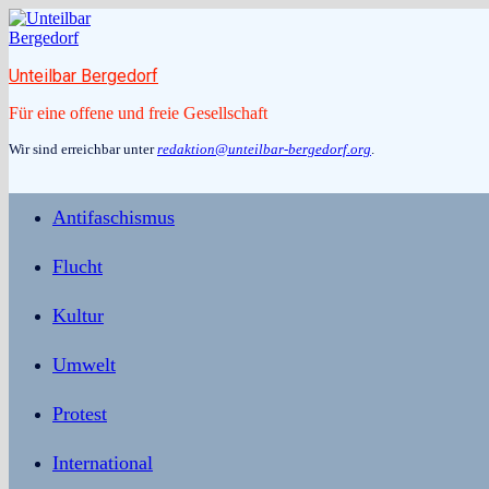
Zum
Inhalt
springen
Unteilbar Bergedorf
Für eine offene und freie Gesellschaft
Wir sind erreichbar unter
redaktion@unteilbar-bergedorf.org
.
Antifaschismus
Flucht
Kultur
Umwelt
Protest
International