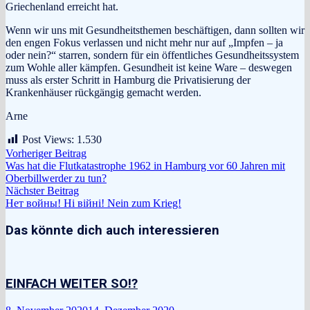
Griechenland erreicht hat.
Wenn wir uns mit Gesundheitsthemen beschäftigen, dann sollten wir
den engen Fokus verlassen und nicht mehr nur auf „Impfen – ja
oder nein?“ starren, sondern für ein öffentliches Gesundheitssystem
zum Wohle aller kämpfen. Gesundheit ist keine Ware – deswegen
muss als erster Schritt in Hamburg die Privatisierung der
Krankenhäuser rückgängig gemacht werden.
Arne
Post Views:
1.530
Beitragsnavigation
Vorheriger
Vorheriger Beitrag
Beitrag:
Was hat die Flutkatastrophe 1962 in Hamburg vor 60 Jahren mit
Oberbillwerder zu tun?
Nächster
Nächster Beitrag
Beitrag:
Нет войны! Ні війні! Nein zum Krieg!
Das könnte dich auch interessieren
EINFACH WEITER SO!?