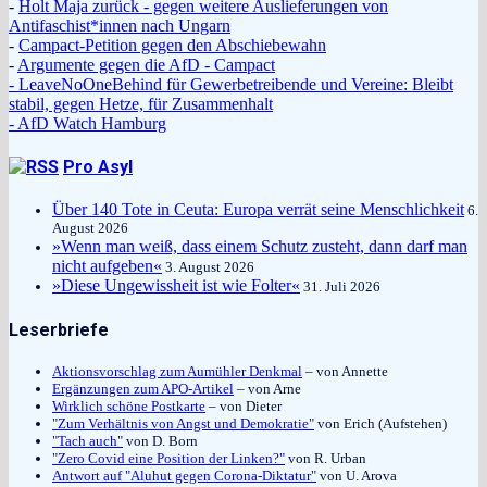
-
Holt Maja zurück - gegen weitere Auslieferungen von
Antifaschist*innen nach Ungarn
-
Campact-Petition gegen den Abschiebewahn
-
Argumente gegen die AfD - Campact
- LeaveNoOneBehind für Gewerbetreibende und Vereine: Bleibt
stabil, gegen Hetze, für Zusammenhalt
- AfD Watch Hamburg
Pro Asyl
Über 140 Tote in Ceuta: Europa verrät seine Menschlichkeit
6.
August 2026
»Wenn man weiß, dass einem Schutz zusteht, dann darf man
nicht aufgeben«
3. August 2026
»Diese Ungewissheit ist wie Folter«
31. Juli 2026
Leserbriefe
Aktionsvorschlag zum Aumühler Denkmal
– von Annette
Ergänzungen zum APO-Artikel
– von Arne
Wirklich schöne Postkarte
– von Dieter
"Zum Verhältnis von Angst und Demokratie"
von Erich (Aufstehen)
"Tach auch"
von D. Born
"Zero Covid eine Position der Linken?"
von R. Urban
Antwort auf "Aluhut gegen Corona-Diktatur"
von U. Arova