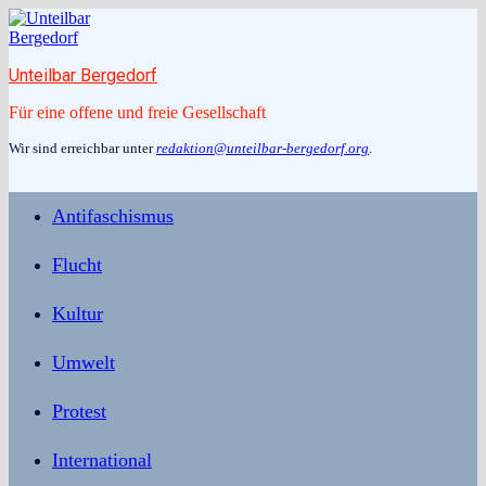
Zum
Inhalt
springen
Unteilbar Bergedorf
Für eine offene und freie Gesellschaft
Wir sind erreichbar unter
redaktion@unteilbar-bergedorf.org
.
Antifaschismus
Flucht
Kultur
Umwelt
Protest
International