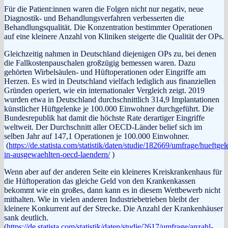
Für die Patient:innen waren die Folgen nicht nur negativ, neue
Diagnostik- und Behandlungsverfahren verbesserten die
Behandlungsqualität. Die Konzentration bestimmter Operationen
auf eine kleinere Anzahl von Kliniken steigerte die Qualität der OPs.
Gleichzeitig nahmen in Deutschland diejenigen OPs zu, bei denen
die Fallkostenpauschalen großzügig bemessen waren. Dazu
gehörten Wirbelsäulen- und Hüftoperationen oder Eingriffe am
Herzen. Es wird in Deutschland vielfach lediglich aus finanziellen
Gründen operiert, wie ein internationaler Vergleich zeigt. 2019
wurden etwa in Deutschland durchschnittlich 314,9 Implantationen
künstlicher Hüftgelenke je 100.000 Einwohner durchgeführt. Die
Bundesrepublik hat damit die höchste Rate derartiger Eingriffe
weltweit. Der Durchschnitt aller OECD-Länder belief sich im
selben Jahr auf 147,1 Operationen je 100.000 Einwohner.
(
https://de.statista.com/statistik/daten/studie/182669/umfrage/hueftge
in-ausgewaehlten-oecd-laendern/
)
Wenn aber auf der anderen Seite ein kleineres Kreiskrankenhaus für
die Hüftoperation das gleiche Geld von den Krankenkassen
bekommt wie ein großes, dann kann es in diesem Wettbewerb nicht
mithalten. Wie in vielen anderen Industriebetrieben bleibt der
kleinere Konkurrent auf der Strecke. Die Anzahl der Krankenhäuser
sank deutlich.
(
https://de.statista.com/statistik/daten/studie/2617/umfrage/anzahl-