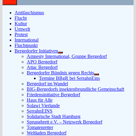
Antifaschismus
Flucht
Kultur
Umwelt
Protest
International
Fluchtpunkt
Bergedorfer Initiativen
Untermenü
Amnesty International, Gruppe Bergedorf
anzeigen
APO Bergedorf
Attac Bergedorf
Bergedorfer Bündnis gegen Rechts
Untermenü
Termine BBgR bei SerrahnEins
anzeigen
Bergedorf im Wandel
BIG-Bergedorfs insektenfreundliche Gemeinschaft
Friedensinitiative Bergedorf
Haus für Alle
Solawi Vierlande
SerrahnEINS
Solidarische Stadt Hamburg
Sprungbrett e.V. – Netzwerk Bergedorf
Tomatenretter
Weltladen Bergedorf