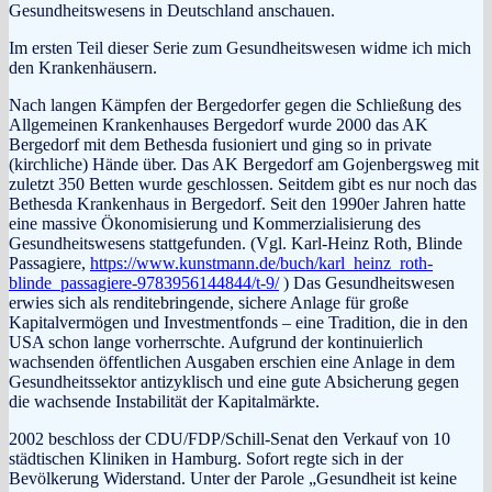
Gesundheitswesens in Deutschland anschauen.
Im ersten Teil dieser Serie zum Gesundheitswesen widme ich mich
den Krankenhäusern.
Nach langen Kämpfen der Bergedorfer gegen die Schließung des
Allgemeinen Krankenhauses Bergedorf wurde 2000 das AK
Bergedorf mit dem Bethesda fusioniert und ging so in private
(kirchliche) Hände über. Das AK Bergedorf am Gojenbergsweg mit
zuletzt 350 Betten wurde geschlossen. Seitdem gibt es nur noch das
Bethesda Krankenhaus in Bergedorf. Seit den 1990er Jahren hatte
eine massive Ökonomisierung und Kommerzialisierung des
Gesundheitswesens stattgefunden. (Vgl. Karl-Heinz Roth, Blinde
Passagiere,
https://www.kunstmann.de/buch/karl_heinz_roth-
blinde_passagiere-9783956144844/t-9/
) Das Gesundheitswesen
erwies sich als renditebringende, sichere Anlage für große
Kapitalvermögen und Investmentfonds – eine Tradition, die in den
USA schon lange vorherrschte. Aufgrund der kontinuierlich
wachsenden öffentlichen Ausgaben erschien eine Anlage in dem
Gesundheitssektor antizyklisch und eine gute Absicherung gegen
die wachsende Instabilität der Kapitalmärkte.
2002 beschloss der CDU/FDP/Schill-Senat den Verkauf von 10
städtischen Kliniken in Hamburg. Sofort regte sich in der
Bevölkerung Widerstand. Unter der Parole „Gesundheit ist keine