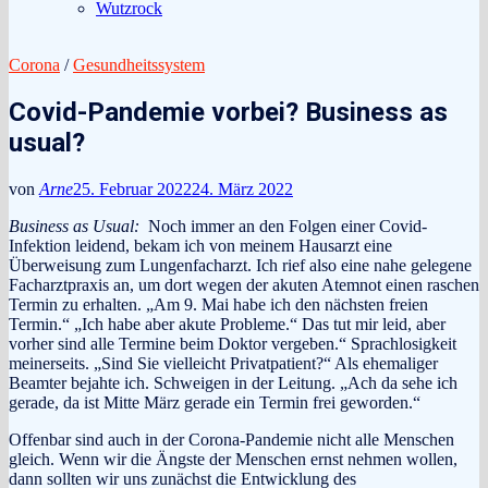
Wutzrock
Corona
/
Gesundheitssystem
Covid-Pandemie vorbei? Business as
usual?
von
Arne
25. Februar 2022
24. März 2022
Business as Usual:
Noch immer an den Folgen einer Covid-
Infektion leidend, bekam ich von meinem Hausarzt eine
Überweisung zum Lungenfacharzt. Ich rief also eine nahe gelegene
Facharztpraxis an, um dort wegen der akuten Atemnot einen raschen
Termin zu erhalten. „Am 9. Mai habe ich den nächsten freien
Termin.“ „Ich habe aber akute Probleme.“ Das tut mir leid, aber
vorher sind alle Termine beim Doktor vergeben.“ Sprachlosigkeit
meinerseits. „Sind Sie vielleicht Privatpatient?“ Als ehemaliger
Beamter bejahte ich. Schweigen in der Leitung. „Ach da sehe ich
gerade, da ist Mitte März gerade ein Termin frei geworden.“
Offenbar sind auch in der Corona-Pandemie nicht alle Menschen
gleich. Wenn wir die Ängste der Menschen ernst nehmen wollen,
dann sollten wir uns zunächst die Entwicklung des