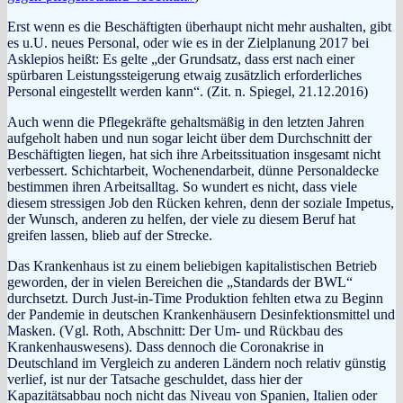
Erst wenn es die Beschäftigten überhaupt nicht mehr aushalten, gibt
es u.U. neues Personal, oder wie es in der Zielplanung 2017 bei
Asklepios heißt: Es gelte „der Grundsatz, dass erst nach einer
spürbaren Leistungssteigerung etwaig zusätzlich erforderliches
Personal eingestellt werden kann“. (Zit. n. Spiegel, 21.12.2016)
Auch wenn die Pflegekräfte gehaltsmäßig in den letzten Jahren
aufgeholt haben und nun sogar leicht über dem Durchschnitt der
Beschäftigten liegen, hat sich ihre Arbeitssituation insgesamt nicht
verbessert. Schichtarbeit, Wochenendarbeit, dünne Personaldecke
bestimmen ihren Arbeitsalltag. So wundert es nicht, dass viele
diesem stressigen Job den Rücken kehren, denn der soziale Impetus,
der Wunsch, anderen zu helfen, der viele zu diesem Beruf hat
greifen lassen, blieb auf der Strecke.
Das Krankenhaus ist zu einem beliebigen kapitalistischen Betrieb
geworden, der in vielen Bereichen die „Standards der BWL“
durchsetzt. Durch Just-in-Time Produktion fehlten etwa zu Beginn
der Pandemie in deutschen Krankenhäusern Desinfektionsmittel und
Masken. (Vgl. Roth, Abschnitt: Der Um- und Rückbau des
Krankenhauswesens). Dass dennoch die Coronakrise in
Deutschland im Vergleich zu anderen Ländern noch relativ günstig
verlief, ist nur der Tatsache geschuldet, dass hier der
Kapazitätsabbau noch nicht das Niveau von Spanien, Italien oder