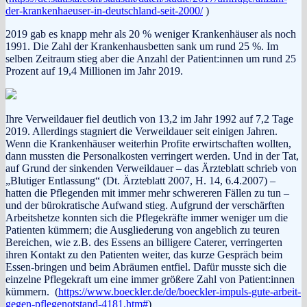
der-krankenhaeuser-in-deutschland-seit-2000/
)
2019 gab es knapp mehr als 20 % weniger Krankenhäuser als noch
1991. Die Zahl der Krankenhausbetten sank um rund 25 %. Im
selben Zeitraum stieg aber die Anzahl der Patient:innen um rund 25
Prozent auf 19,4 Millionen im Jahr 2019.
Ihre Verweildauer fiel deutlich von 13,2 im Jahr 1992 auf 7,2 Tage
2019. Allerdings stagniert die Verweildauer seit einigen Jahren.
Wenn die Krankenhäuser weiterhin Profite erwirtschaften wollten,
dann mussten die Personalkosten verringert werden. Und in der Tat,
auf Grund der sinkenden Verweildauer – das Ärzteblatt schrieb von
„Blutiger Entlassung“ (Dt. Ärzteblatt 2007, H. 14, 6.4.2007) –
hatten die Pflegenden mit immer mehr schwereren Fällen zu tun –
und der bürokratische Aufwand stieg. Aufgrund der verschärften
Arbeitshetze konnten sich die Pflegekräfte immer weniger um die
Patienten kümmern; die Ausgliederung von angeblich zu teuren
Bereichen, wie z.B. des Essens an billigere Caterer, verringerten
ihren Kontakt zu den Patienten weiter, das kurze Gespräch beim
Essen-bringen und beim Abräumen entfiel. Dafür musste sich die
einzelne Pflegekraft um eine immer größere Zahl von Patient:innen
kümmern. (
https://www.boeckler.de/de/boeckler-impuls-gute-arbeit-
gegen-pflegenotstand-4181.htm#
)