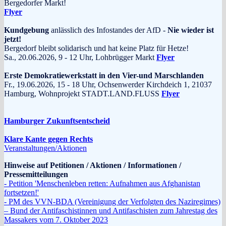
Bergedorfer Markt!
Flyer
Kundgebung
anlässlich des Infostandes der AfD -
Nie wieder ist
jetzt!
Bergedorf bleibt solidarisch und hat keine Platz für Hetze!
Sa., 20.06.2026, 9 - 12 Uhr, Lohbrügger Markt
Flyer
Erste Demokratiewerkstatt in den Vier-und Marschlanden
Fr., 19.06.2026, 15 - 18 Uhr, Ochsenwerder Kirchdeich 1, 21037
Hamburg, Wohnprojekt STADT.LAND.FLUSS
Flyer
Hamburger Zukunftsentscheid
Klare Kante gegen Rechts
Veranstaltungen/Aktionen
Hinweise auf Petitionen / Aktionen / Informationen /
Pressemitteilungen
- Petition 'Menschenleben retten: Aufnahmen aus Afghanistan
fortsetzen!'
- PM des VVN-BDA (Vereinigung der Verfolgten des Naziregimes)
– Bund der Antifaschistinnen und Antifaschisten zum Jahrestag des
Massakers vom 7. Oktober 2023