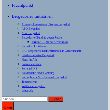
Fluchtpunkt
Bergedorfer Initiativen
Amnesty International, Gruppe Bergedorf
APO Bergedorf
Attac Bergedorf
Bergedorfer Bündnis gegen Rechts
Termine BBgR bei SerrahnEins
Bergedorf im Wandel
BIG-Bergedorfs insektenfreundliche Gemeinschaft
Friedensinitiative Bergedorf
Haus für Alle
Solawi Vierlande
SerrahnEINS
Solidarische Stadt Hamburg
Sprungbrett e.V. – Netzwerk Bergedorf
Tomatenretter
Weltladen Bergedorf
Wutzrock
Suchen
nach:
Menü