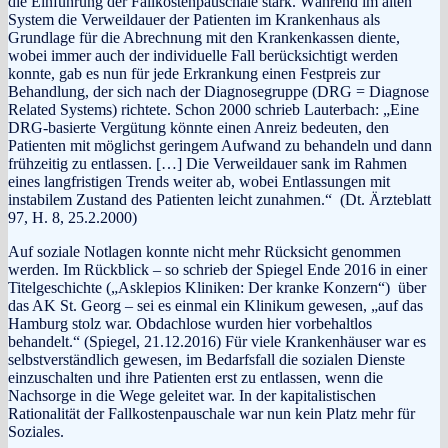
die Einführung der Fallkostenpauschale stark. Während im alten
System die Verweildauer der Patienten im Krankenhaus als
Grundlage für die Abrechnung mit den Krankenkassen diente,
wobei immer auch der individuelle Fall berücksichtigt werden
konnte, gab es nun für jede Erkrankung einen Festpreis zur
Behandlung, der sich nach der Diagnosegruppe (DRG = Diagnose
Related Systems) richtete. Schon 2000 schrieb Lauterbach: „Eine
DRG-basierte Vergütung könnte einen Anreiz bedeuten, den
Patienten mit möglichst geringem Aufwand zu behandeln und dann
frühzeitig zu entlassen. […] Die Verweildauer sank im Rahmen
eines langfristigen Trends weiter ab, wobei Entlassungen mit
instabilem Zustand des Patienten leicht zunahmen.“ (Dt. Ärzteblatt
97, H. 8, 25.2.2000)
Auf soziale Notlagen konnte nicht mehr Rücksicht genommen
werden. Im Rückblick – so schrieb der Spiegel Ende 2016 in einer
Titelgeschichte („Asklepios Kliniken: Der kranke Konzern“) über
das AK St. Georg – sei es einmal ein Klinikum gewesen, „auf das
Hamburg stolz war. Obdachlose wurden hier vorbehaltlos
behandelt.“ (Spiegel, 21.12.2016) Für viele Krankenhäuser war es
selbstverständlich gewesen, im Bedarfsfall die sozialen Dienste
einzuschalten und ihre Patienten erst zu entlassen, wenn die
Nachsorge in die Wege geleitet war. In der kapitalistischen
Rationalität der Fallkostenpauschale war nun kein Platz mehr für
Soziales.