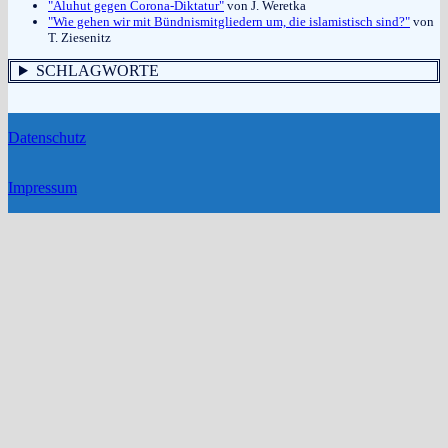
"Aluhut gegen Corona-Diktatur"
von J. Weretka
"Wie gehen wir mit Bündnismitgliedern um, die islamistisch sind?"
von
T. Ziesenitz
SCHLAGWORTE
Datenschutz
Impressum