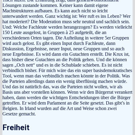
Lösungen zustande kommen. Keiner kann damit eigene
Machtstrukturen aufbauen. Es kann auch nicht so leicht
unterwandert werden. Ganz wichtig ist: Wer ruft es ins Leben? Wer
hat moderiert? Die Moderation muss sehr neutral und sachlich sein.
Und: Welche Fachleute werden herangezogen? Es werden vielleicht
150 Leute ausgelost, in Gruppen à 25 aufgeteilt, die an
verschiedenen Orten tagen. Die Aufteilung in weitere 5er Gruppen
wird auch gelost. Es gibt einen Input durch Fachleute, dann
Diskussion, Ergebnisse, neuer Input, neue Gruppen und so auch
neue Ergebnisse. Es wird dann ein Gutachten erstellt. Die Krux ist,
dass bisher diese Gutachten an die Politik gehen. Und die können
sagen „Och nett“ und es in die Schublade schieben. Es ist nicht
verbindlich bisher. Für mich wäre das ein super basisdemokratisches
Tool, wenn man das verbindlich machen könnte in der Politik. Was
die Parteien allerdings dann ein wenig überflüssig machen würde.
Und das ist natürlich das, was die Parteien nicht wollen, wir als
Basis uns aber vorstellen können. Wenn wir den Bürgerrat verankert
haben, dann werden die wichtigen Entscheidungen über die Bürger
getroffen. Er wird dem Parlament an die Seite gesetzt. Das gibt’s in
Belgien. In Irland wurden auf die Art und Weise schon zwei
Gesetze gemacht.
Freiheit