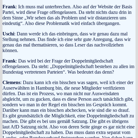
Frank
: Ich muss mal unterbrechen. Also auf der Website der Basis
Partei, wird diese Frage offengelassen. Da steht nichts dazu drin in
dem Sinne „Wir sehen das als Problem und wir distanzieren uns
eindeutig“. Also diese Problematik wird einfach übergangen.
Uschi
: Dann werde ich das einbringen, dass wir genau dazu mal
Stellung nehmen. Das finde ich eine sehr gute Anregung, dass wir
genau das mal thematisieren, so dass Leser das nachvollziehen
können.
Frank
: Das wird bei der Frage der Doppelmitgliedschaft
offengelassen. Da steht: „Doppelmitgliedschaft bestehen zu allen im
Bundestag vertretenen Parteien“. Was bedeutet das denn?
Clemens
: Dazu kann ich ein bisschen was sagen, weil ich einer der
Auserwählten in Hamburg bin, die neue Mitglieder verifizieren
dürfen. Das ist ein Prozess, wo man nicht nur Ausweisdaten
abgleicht, um zu gucken, dass es diese Person auch tatsächlich gibt,
sondern wo man in der Regel ein bisschen ins Gespräch kommt.
Darüber kann man ein bisschen abchecken, wie sind die so drauf.
Es gibt grundsätzlich die Möglichkeit, eine Doppelmitgliedschaft zu
machen. Die gibt es bei uns gemäß Satzung. Die gibt es übrigens
laut AfD Satzung nicht. Also von deren Seite ginge es gar nicht eine
Doppelmitgliedschaft zu haben. Das muss dann extra separat vom
Landes- oder Bundesverband freigegeben werden. Von daher kann