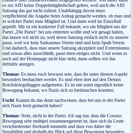
es zur AfD keine Doppelmitgliedschaft geben, weil auch die AfD
Satzung das gar nicht zulässt. Unabhängig davon muss
verpflichtend die Angabe beim Antrag gemacht werden, ob man und
in welcher Partei man Mitglied ist. Und dann wird im Einzelfall
geprüft. Mir ist ein konkreter Fall bekannt, wo ein Mitglied aus der
Partei „Die Partei“ bei uns eintreten wollte und wir gesagt haben,
das lassen wir nicht zu, weil deren Satzung einfach nicht zu unserer
passt, weil wir kein Sarkasmus-Verein sind und kein Spaß-Verein.
Und dadurch, dass man unsere Satzung akzeptiert und Extremismus
und sowas alles ausschließt, passt eben einiges nicht. Und wenn es
auch auf der Homepage nicht klar steht, dann sollten wir das
definitiv anregen.
Thomas
: Es muss euch bewusst sein, dass ihr unter diesem Aspekt
besonders beobachtet werdet. Es sind eben dort auf den Demos
Reichskriegsflaggen aufgetreten. Es ist mir sonst eigentlich keine
Bewegung bekannt, wo Nazis sich so breitmachen konnten.
Uschi
: Kannst du das denn nachweisen, dass bei uns in der Partei
sich Nazis breit gemacht haben?
Thomas
: Nein, nicht in der Partei. Ich sag nur, dass die Corona-
Bewegung sehr multipel zusammengesetzt ist, dass sich da Leute
verschiedenster Herkunft tummeln und dass von daher die
Sensibilität und deshalb der Blick auf diese Bewegung besonders