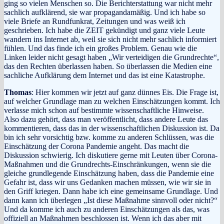
ging so vielen Menschen so. Die Berichterstattung war nicht mehr
sachlich aufklärend, sie war propagandamäßig. Und ich habe so
viele Briefe an Rundfunkrat, Zeitungen und was weiß ich
geschrieben. Ich habe die ZEIT gekündigt und ganz viele Leute
wandern ins Internet ab, weil sie sich nicht mehr sachlich informiert
fühlen. Und das finde ich ein großes Problem. Genau wie die
Linken leider nicht gesagt haben „Wir verteidigen die Grundrechte“,
das den Rechten überlassen haben. So überlassen die Medien eine
sachliche Aufklärung dem Internet und das ist eine Katastrophe.
Thomas
: Hier kommen wir jetzt auf ganz dünnes Eis. Die Frage ist,
auf welcher Grundlage man zu welchen Einschätzungen kommt. Ich
verlasse mich schon auf bestimmte wissenschaftliche Hinweise.
Also dazu gehört, dass man veröffentlicht, dass andere Leute das
kommentieren, dass das in der wissenschaftlichen Diskussion ist. Da
bin ich sehr vorsichtig bzw. komme zu anderen Schlüssen, was die
Einschätzung der Corona Pandemie angeht. Das macht die
Diskussion schwierig. Ich diskutiere gerne mit Leuten über Corona-
Maßnahmen und die Grundrechts-Einschränkungen, wenn sie die
gleiche grundlegende Einschätzung haben, dass die Pandemie eine
Gefahr ist, dass wir uns Gedanken machen müssen, wie wir sie in
den Griff kriegen. Dann habe ich eine gemeinsame Grundlage. Und
dann kann ich überlegen „Ist diese Maßnahme sinnvoll oder nicht?“
Und da komme ich auch zu anderen Einschätzungen als das, was
offiziell an Maßnahmen beschlossen ist. Wenn ich das aber mit