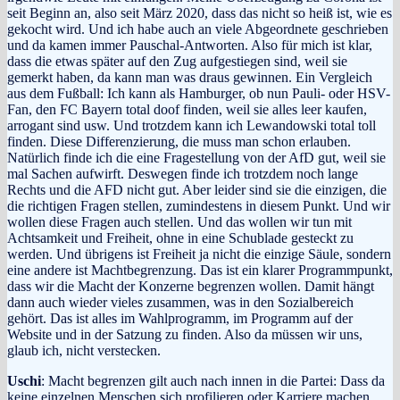
seit Beginn an, also seit März 2020, dass das nicht so heiß ist, wie es
gekocht wird. Und ich habe auch an viele Abgeordnete geschrieben
und da kamen immer Pauschal-Antworten. Also für mich ist klar,
dass die etwas später auf den Zug aufgestiegen sind, weil sie
gemerkt haben, da kann man was draus gewinnen. Ein Vergleich
aus dem Fußball: Ich kann als Hamburger, ob nun Pauli- oder HSV-
Fan, den FC Bayern total doof finden, weil sie alles leer kaufen,
arrogant sind usw. Und trotzdem kann ich Lewandowski total toll
finden. Diese Differenzierung, die muss man schon erlauben.
Natürlich finde ich die eine Fragestellung von der AfD gut, weil sie
mal Sachen aufwirft. Deswegen finde ich trotzdem noch lange
Rechts und die AFD nicht gut. Aber leider sind sie die einzigen, die
die richtigen Fragen stellen, zumindestens in diesem Punkt. Und wir
wollen diese Fragen auch stellen. Und das wollen wir tun mit
Achtsamkeit und Freiheit, ohne in eine Schublade gesteckt zu
werden. Und übrigens ist Freiheit ja nicht die einzige Säule, sondern
eine andere ist Machtbegrenzung. Das ist ein klarer Programmpunkt,
dass wir die Macht der Konzerne begrenzen wollen. Damit hängt
dann auch wieder vieles zusammen, was in den Sozialbereich
gehört. Das ist alles im Wahlprogramm, im Programm auf der
Website und in der Satzung zu finden. Also da müssen wir uns,
glaub ich, nicht verstecken.
Uschi
: Macht begrenzen gilt auch nach innen in die Partei: Dass da
keine einzelnen Menschen sich profilieren oder Karriere machen