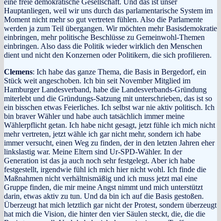
eine freie demokratische Gesellschaft. Und das ist unser
Hauptanliegen, weil wir uns durch das parlamentarische System im
Moment nicht mehr so gut vertreten fühlen. Also die Parlamente
werden ja zum Teil übergangen. Wir möchten mehr Basisdemokratie
einbringen, mehr politische Beschlüsse zu Gemeinwohl-Themen
einbringen. Also dass die Politik wieder wirklich den Menschen
dient und nicht den Konzernen oder Politikern, die sich profilieren.
Clemens
: Ich habe das ganze Thema, die Basis in Bergedorf, ein
Stück weit angeschoben. Ich bin seit November Mitglied im
Hamburger Landesverband, habe die Landesverbands-Gründung
miterlebt und die Gründungs-Satzung mit unterschrieben, das ist so
ein bisschen etwas Feierliches. Ich selbst war nie aktiv politisch. Ich
bin braver Wähler und habe auch tatsächlich immer meine
Wählerpflicht getan. Ich habe nicht gesagt, jetzt fühle ich mich nicht
mehr vertreten, jetzt wähle ich gar nicht mehr, sondern ich habe
immer versucht, einen Weg zu finden, der in den letzten Jahren eher
linkslastig war. Meine Eltern sind Ur-SPD-Wähler. In der
Generation ist das ja auch noch sehr festgelegt. Aber ich habe
festgestellt, irgendwie fühl ich mich hier nicht wohl. Ich finde die
Maßnahmen nicht verhältnismäßig und ich muss jetzt mal eine
Gruppe finden, die mir meine Angst nimmt und mich unterstützt
darin, etwas aktiv zu tun. Und da bin ich auf die Basis gestoßen.
Überzeugt hat mich letztlich gar nicht der Protest, sondern überzeugt
hat mich die Vision, die hinter den vier Säulen steckt, die, die die