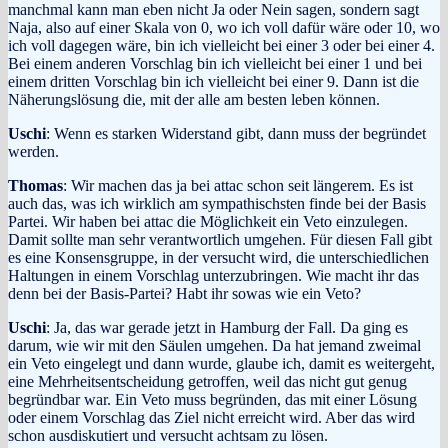
manchmal kann man eben nicht Ja oder Nein sagen, sondern sagt
Naja, also auf einer Skala von 0, wo ich voll dafür wäre oder 10, wo
ich voll dagegen wäre, bin ich vielleicht bei einer 3 oder bei einer 4.
Bei einem anderen Vorschlag bin ich vielleicht bei einer 1 und bei
einem dritten Vorschlag bin ich vielleicht bei einer 9. Dann ist die
Näherungslösung die, mit der alle am besten leben können.
Uschi
: Wenn es starken Widerstand gibt, dann muss der begründet
werden.
Thomas
: Wir machen das ja bei attac schon seit längerem. Es ist
auch das, was ich wirklich am sympathischsten finde bei der Basis
Partei. Wir haben bei attac die Möglichkeit ein Veto einzulegen.
Damit sollte man sehr verantwortlich umgehen. Für diesen Fall gibt
es eine Konsensgruppe, in der versucht wird, die unterschiedlichen
Haltungen in einem Vorschlag unterzubringen. Wie macht ihr das
denn bei der Basis-Partei? Habt ihr sowas wie ein Veto?
Uschi
: Ja, das war gerade jetzt in Hamburg der Fall. Da ging es
darum, wie wir mit den Säulen umgehen. Da hat jemand zweimal
ein Veto eingelegt und dann wurde, glaube ich, damit es weitergeht,
eine Mehrheitsentscheidung getroffen, weil das nicht gut genug
begründbar war. Ein Veto muss begründen, das mit einer Lösung
oder einem Vorschlag das Ziel nicht erreicht wird. Aber das wird
schon ausdiskutiert und versucht achtsam zu lösen.