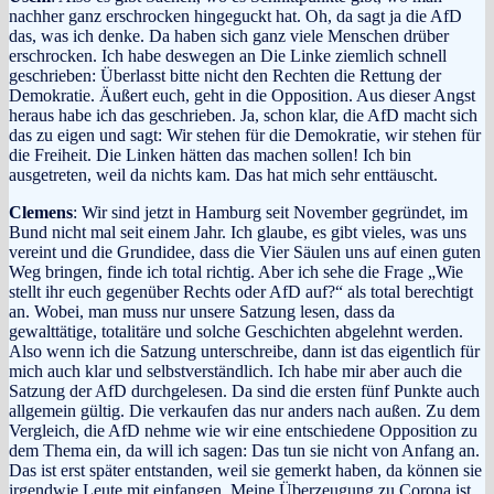
nachher ganz erschrocken hingeguckt hat. Oh, da sagt ja die AfD
das, was ich denke. Da haben sich ganz viele Menschen drüber
erschrocken. Ich habe deswegen an Die Linke ziemlich schnell
geschrieben: Überlasst bitte nicht den Rechten die Rettung der
Demokratie. Äußert euch, geht in die Opposition. Aus dieser Angst
heraus habe ich das geschrieben. Ja, schon klar, die AfD macht sich
das zu eigen und sagt: Wir stehen für die Demokratie, wir stehen für
die Freiheit. Die Linken hätten das machen sollen! Ich bin
ausgetreten, weil da nichts kam. Das hat mich sehr enttäuscht.
Clemens
: Wir sind jetzt in Hamburg seit November gegründet, im
Bund nicht mal seit einem Jahr. Ich glaube, es gibt vieles, was uns
vereint und die Grundidee, dass die Vier Säulen uns auf einen guten
Weg bringen, finde ich total richtig. Aber ich sehe die Frage „Wie
stellt ihr euch gegenüber Rechts oder AfD auf?“ als total berechtigt
an. Wobei, man muss nur unsere Satzung lesen, dass da
gewalttätige, totalitäre und solche Geschichten abgelehnt werden.
Also wenn ich die Satzung unterschreibe, dann ist das eigentlich für
mich auch klar und selbstverständlich. Ich habe mir aber auch die
Satzung der AfD durchgelesen. Da sind die ersten fünf Punkte auch
allgemein gültig. Die verkaufen das nur anders nach außen. Zu dem
Vergleich, die AfD nehme wie wir eine entschiedene Opposition zu
dem Thema ein, da will ich sagen: Das tun sie nicht von Anfang an.
Das ist erst später entstanden, weil sie gemerkt haben, da können sie
irgendwie Leute mit einfangen. Meine Überzeugung zu Corona ist