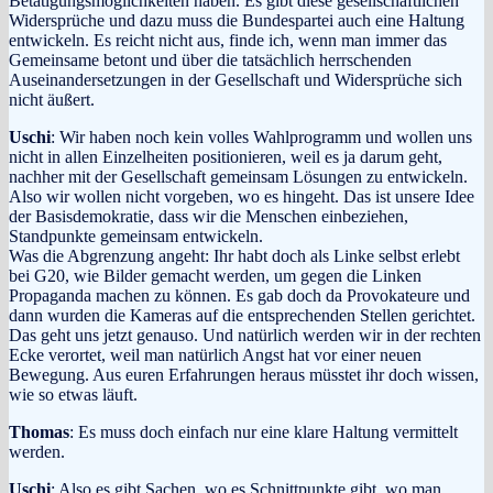
Betätigungsmöglichkeiten haben. Es gibt diese gesellschaftlichen
Widersprüche und dazu muss die Bundespartei auch eine Haltung
entwickeln. Es reicht nicht aus, finde ich, wenn man immer das
Gemeinsame betont und über die tatsächlich herrschenden
Auseinandersetzungen in der Gesellschaft und Widersprüche sich
nicht äußert.
Uschi
: Wir haben noch kein volles Wahlprogramm und wollen uns
nicht in allen Einzelheiten positionieren, weil es ja darum geht,
nachher mit der Gesellschaft gemeinsam Lösungen zu entwickeln.
Also wir wollen nicht vorgeben, wo es hingeht. Das ist unsere Idee
der Basisdemokratie, dass wir die Menschen einbeziehen,
Standpunkte gemeinsam entwickeln.
Was die Abgrenzung angeht: Ihr habt doch als Linke selbst erlebt
bei G20, wie Bilder gemacht werden, um gegen die Linken
Propaganda machen zu können. Es gab doch da Provokateure und
dann wurden die Kameras auf die entsprechenden Stellen gerichtet.
Das geht uns jetzt genauso. Und natürlich werden wir in der rechten
Ecke verortet, weil man natürlich Angst hat vor einer neuen
Bewegung. Aus euren Erfahrungen heraus müsstet ihr doch wissen,
wie so etwas läuft.
Thomas
: Es muss doch einfach nur eine klare Haltung vermittelt
werden.
Uschi
: Also es gibt Sachen, wo es Schnittpunkte gibt, wo man