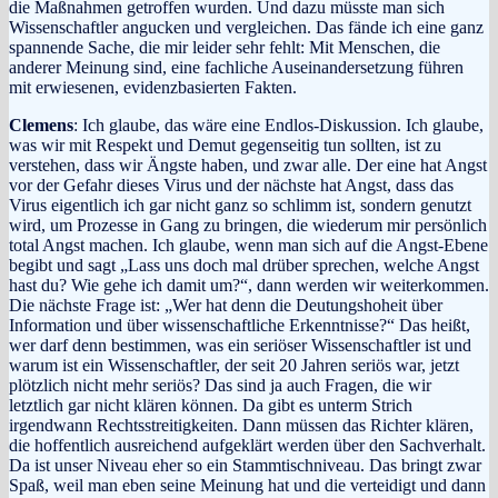
die Maßnahmen getroffen wurden. Und dazu müsste man sich
Wissenschaftler angucken und vergleichen. Das fände ich eine ganz
spannende Sache, die mir leider sehr fehlt: Mit Menschen, die
anderer Meinung sind, eine fachliche Auseinandersetzung führen
mit erwiesenen, evidenzbasierten Fakten.
Clemens
: Ich glaube, das wäre eine Endlos-Diskussion. Ich glaube,
was wir mit Respekt und Demut gegenseitig tun sollten, ist zu
verstehen, dass wir Ängste haben, und zwar alle. Der eine hat Angst
vor der Gefahr dieses Virus und der nächste hat Angst, dass das
Virus eigentlich ich gar nicht ganz so schlimm ist, sondern genutzt
wird, um Prozesse in Gang zu bringen, die wiederum mir persönlich
total Angst machen. Ich glaube, wenn man sich auf die Angst-Ebene
begibt und sagt „Lass uns doch mal drüber sprechen, welche Angst
hast du? Wie gehe ich damit um?“, dann werden wir weiterkommen.
Die nächste Frage ist: „Wer hat denn die Deutungshoheit über
Information und über wissenschaftliche Erkenntnisse?“ Das heißt,
wer darf denn bestimmen, was ein seriöser Wissenschaftler ist und
warum ist ein Wissenschaftler, der seit 20 Jahren seriös war, jetzt
plötzlich nicht mehr seriös? Das sind ja auch Fragen, die wir
letztlich gar nicht klären können. Da gibt es unterm Strich
irgendwann Rechtsstreitigkeiten. Dann müssen das Richter klären,
die hoffentlich ausreichend aufgeklärt werden über den Sachverhalt.
Da ist unser Niveau eher so ein Stammtischniveau. Das bringt zwar
Spaß, weil man eben seine Meinung hat und die verteidigt und dann