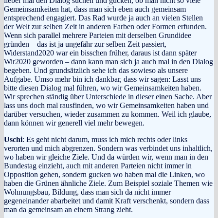
lieber mal den Dialog suchen und gucken, ob man nicht so viele
Gemeinsamkeiten hat, dass man sich eben auch gemeinsam
entsprechend engagiert. Das Rad wurde ja auch an vielen Stellen
der Welt zur selben Zeit in anderen Farben oder Formen erfunden.
Wenn sich parallel mehrere Parteien mit derselben Grundidee
gründen – das ist ja ungefähr zur selben Zeit passiert,
Widerstand2020 war ein bisschen früher, daraus ist dann später
Wir2020 geworden – dann kann man sich ja auch mal in den Dialog
begeben. Und grundsätzlich sehe ich das sowieso als unsere
Aufgabe. Umso mehr bin ich dankbar, dass wir sagen: Lasst uns
bitte diesen Dialog mal führen, wo wir Gemeinsamkeiten haben.
Wir sprechen ständig über Unterschiede in dieser einen Sache. Aber
lass uns doch mal rausfinden, wo wir Gemeinsamkeiten haben und
darüber versuchen, wieder zusammen zu kommen. Weil ich glaube,
dann können wir generell viel mehr bewegen.
Uschi
: Es geht nicht darum, muss ich mich rechts oder links
verorten und mich abgrenzen. Sondern was verbindet uns inhaltlich,
wo haben wir gleiche Ziele. Und da würden wir, wenn man in den
Bundestag einzieht, auch mit anderen Parteien nicht immer in
Opposition gehen, sondern gucken wo haben mal die Linken, wo
haben die Grünen ähnliche Ziele. Zum Beispiel soziale Themen wie
Wohnungsbau, Bildung, dass man sich da nicht immer
gegeneinander abarbeitet und damit Kraft verschenkt, sondern dass
man da gemeinsam an einem Strang zieht.