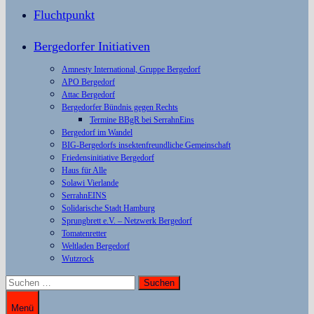
Fluchtpunkt
Bergedorfer Initiativen
Amnesty International, Gruppe Bergedorf
APO Bergedorf
Attac Bergedorf
Bergedorfer Bündnis gegen Rechts
Termine BBgR bei SerrahnEins
Bergedorf im Wandel
BIG-Bergedorfs insektenfreundliche Gemeinschaft
Friedensinitiative Bergedorf
Haus für Alle
Solawi Vierlande
SerrahnEINS
Solidarische Stadt Hamburg
Sprungbrett e.V. – Netzwerk Bergedorf
Tomatenretter
Weltladen Bergedorf
Wutzrock
Suchen
nach:
Menü