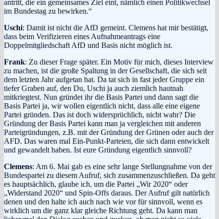
antritt, die ein gemeinsames Ziel eint, nämlich einen Politikwechsel
im Bundestag zu bewirken.“
Uschi
: Damit ist nicht die AfD gemeint. Clemens hat mir bestätigt,
dass beim Verifizieren eines Aufnahmeantrags eine
Doppelmitgliedschaft AfD und Basis nicht möglich ist.
Frank
: Zu dieser Frage später. Ein Motiv für mich, dieses Interview
zu machen, ist die große Spaltung in der Gesellschaft, die sich seit
dem letzten Jahr aufgetan hat. Da tat sich in fast jeder Gruppe ein
tiefer Graben auf, den Du, Uschi ja auch ziemlich hautnah
mitkriegtest. Nun gründet ihr die Basis Partei und dann sagt die
Basis Partei ja, wir wollen eigentlich nicht, dass alle eine eigene
Partei gründen. Das ist doch widersprüchlich, nicht wahr? Die
Gründung der Basis Partei kann man ja vergleichen mit anderen
Parteigründungen, z.B. mit der Gründung der Grünen oder auch der
AFD. Das waren mal Ein-Punkt-Parteien, die sich dann entwickelt
und gewandelt haben. Ist eure Gründung eigentlich sinnvoll?
Clemens
: Am 6. Mai gab es eine sehr lange Stellungnahme von der
Bundespartei zu diesem Aufruf, sich zusammenzuschließen. Da geht
es hauptsächlich, glaube ich, um die Partei „Wir 2020“ oder
„Widerstand 2020“ und Spin-Offs daraus. Der Aufruf gilt natürlich
denen und den halte ich auch nach wie vor für sinnvoll, wenn es
wirklich um die ganz klar gleiche Richtung geht. Da kann man