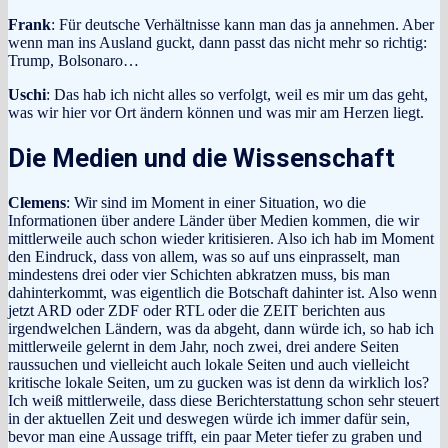
Frank
: Für deutsche Verhältnisse kann man das ja annehmen. Aber
wenn man ins Ausland guckt, dann passt das nicht mehr so richtig:
Trump, Bolsonaro…
Uschi
: Das hab ich nicht alles so verfolgt, weil es mir um das geht,
was wir hier vor Ort ändern können und was mir am Herzen liegt.
Die Medien und die Wissenschaft
Clemens
: Wir sind im Moment in einer Situation, wo die
Informationen über andere Länder über Medien kommen, die wir
mittlerweile auch schon wieder kritisieren. Also ich hab im Moment
den Eindruck, dass von allem, was so auf uns einprasselt, man
mindestens drei oder vier Schichten abkratzen muss, bis man
dahinterkommt, was eigentlich die Botschaft dahinter ist. Also wenn
jetzt ARD oder ZDF oder RTL oder die ZEIT berichten aus
irgendwelchen Ländern, was da abgeht, dann würde ich, so hab ich
mittlerweile gelernt in dem Jahr, noch zwei, drei andere Seiten
raussuchen und vielleicht auch lokale Seiten und auch vielleicht
kritische lokale Seiten, um zu gucken was ist denn da wirklich los?
Ich weiß mittlerweile, dass diese Berichterstattung schon sehr steuert
in der aktuellen Zeit und deswegen würde ich immer dafür sein,
bevor man eine Aussage trifft, ein paar Meter tiefer zu graben und