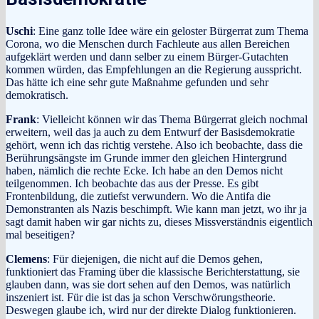
Uschi
: Eine ganz tolle Idee wäre ein geloster Bürgerrat zum Thema
Corona, wo die Menschen durch Fachleute aus allen Bereichen
aufgeklärt werden und dann selber zu einem Bürger-Gutachten
kommen würden, das Empfehlungen an die Regierung ausspricht.
Das hätte ich eine sehr gute Maßnahme gefunden und sehr
demokratisch.
Frank
: Vielleicht können wir das Thema Bürgerrat gleich nochmal
erweitern, weil das ja auch zu dem Entwurf der Basisdemokratie
gehört, wenn ich das richtig verstehe. Also ich beobachte, dass die
Berührungsängste im Grunde immer den gleichen Hintergrund
haben, nämlich die rechte Ecke. Ich habe an den Demos nicht
teilgenommen. Ich beobachte das aus der Presse. Es gibt
Frontenbildung, die zutiefst verwundern. Wo die Antifa die
Demonstranten als Nazis beschimpft. Wie kann man jetzt, wo ihr ja
sagt damit haben wir gar nichts zu, dieses Missverständnis eigentlich
mal beseitigen?
Clemens
: Für diejenigen, die nicht auf die Demos gehen,
funktioniert das Framing über die klassische Berichterstattung, sie
glauben dann, was sie dort sehen auf den Demos, was natürlich
inszeniert ist. Für die ist das ja schon Verschwörungstheorie.
Deswegen glaube ich, wird nur der direkte Dialog funktionieren.