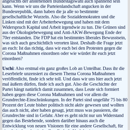
angesichts der anstehenden Bundestagswahl auch spannend sein
kann. Wenn wir uns die Parteienlandschaft angucken in der
Bundesrepublik, dann haben die ja alle so bestimmte
gesellschaftliche Wurzeln. Also die Sozialdemokraten und die
Linken sind mit der Arbeiterbewegung und haben mit dem
Widerspruch Kapital und Arbeit irgendwie zu tun. Die Grünen sind
aus der Ökologiebewegung und Anti-AKW-Bewegung Ende der
70er entstanden. Die FDP hat ein bestimmtes liberales Bewusstsein,
was sich auch geschichtlich verorten lässt. Deshalb die Frage jetzt
an euch: Ist das richtig, dass wir euch bei den Protesten gegen die
Corona Maßnahmen einordnen oder wie würdet ihr euch jetzt
einordnen?
Uschi
: Also erstmal ein ganz großes Lob an Unteilbar. Dass ihr die
Leserbriefe unzensiert zu diesem Thema Corona Maßnahmen
veröffentlicht, finde ich sehr toll. Und dass wir uns hier auch jetzt
mal äußern dürfen, finde ich auch gut. Also die Geschichte der
Partei hängt natürlich damit zusammen, dass Leute sich formiert
haben gegen diese Corona Maßnahmen und vor allem die
Grundrechte-Einschränkungen. In der Partei sind ungefähr 75 bis 80
Prozent der Leute bisher politisch nicht aktiv gewesen und wollten
das auch nicht, aber haben gesagt, jetzt muss was passieren, die
Grundrechte sind in Gefahr. Aber es geht nicht nur um Widerstand
gegen das Bestehende, sondern darüber hinaus auch die
Entwicklung von neuen Visionen für eine andere Gesellschaft, für