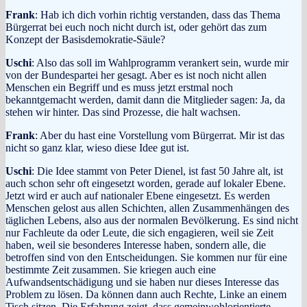
Frank
: Hab ich dich vorhin richtig verstanden, dass das Thema
Bürgerrat bei euch noch nicht durch ist, oder gehört das zum
Konzept der Basisdemokratie-Säule?
Uschi
: Also das soll im Wahlprogramm verankert sein, wurde mir
von der Bundespartei her gesagt. Aber es ist noch nicht allen
Menschen ein Begriff und es muss jetzt erstmal noch
bekanntgemacht werden, damit dann die Mitglieder sagen: Ja, da
stehen wir hinter. Das sind Prozesse, die halt wachsen.
Frank
: Aber du hast eine Vorstellung vom Bürgerrat. Mir ist das
nicht so ganz klar, wieso diese Idee gut ist.
Uschi
: Die Idee stammt von Peter Dienel, ist fast 50 Jahre alt, ist
auch schon sehr oft eingesetzt worden, gerade auf lokaler Ebene.
Jetzt wird er auch auf nationaler Ebene eingesetzt. Es werden
Menschen gelost aus allen Schichten, allen Zusammenhängen des
täglichen Lebens, also aus der normalen Bevölkerung. Es sind nicht
nur Fachleute da oder Leute, die sich engagieren, weil sie Zeit
haben, weil sie besonderes Interesse haben, sondern alle, die
betroffen sind von den Entscheidungen. Sie kommen nur für eine
bestimmte Zeit zusammen. Sie kriegen auch eine
Aufwandsentschädigung und sie haben nur dieses Interesse das
Problem zu lösen. Da können dann auch Rechte, Linke an einem
Tisch sitzen. Die Erfahrung zeigt, dass gemeinwohlorientierte