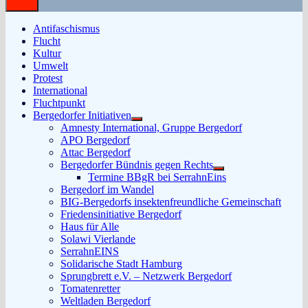
Antifaschismus
Flucht
Kultur
Umwelt
Protest
International
Fluchtpunkt
Bergedorfer Initiativen
Untermenü
Amnesty International, Gruppe Bergedorf
anzeigen
APO Bergedorf
Attac Bergedorf
Bergedorfer Bündnis gegen Rechts
Untermenü
Termine BBgR bei SerrahnEins
anzeigen
Bergedorf im Wandel
BIG-Bergedorfs insektenfreundliche Gemeinschaft
Friedensinitiative Bergedorf
Haus für Alle
Solawi Vierlande
SerrahnEINS
Solidarische Stadt Hamburg
Sprungbrett e.V. – Netzwerk Bergedorf
Tomatenretter
Weltladen Bergedorf