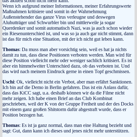
das aktuell schon nicht mehr kann.
Wenn ich aufgrund meiner Informationen, meiner Erfahrungswerte
Maßnahmen kritisiere und somit in der Wahrnehmung
Außenstehender das ganze Virus verleugne und deswegen
Aluhutträger und Schwurbler bin und mittlerweile ja sogar
Querdenker und somit automatisch Nazi, was ja auch schon wieder
ein Riesenunterschied ist, und was so ja auch gar nicht stimmt, dann
ist das für mich eine Situation, mit der ich nicht gut leben kann.
Thomas
: Da muss man aber vorsichtig sein, weil es hat ja nichts
damit zu tun, dass diese Positionen verboten werden. Man wird für
diese Position vielleicht mehr oder weniger sachlich kritisiert. Es ist
aber ein himmelweiter Unterschied dazu, ob das verboten ist. Und
das wird nach meinem Eindruck gerne in einen Topf geschmissen.
Uschi
: Ok, vielleicht nicht ein Verbot, aber man erfährt Sanktionen.
Ich bin auf die Demo in Berlin gefahren. Das ist ein Anlass dafür,
dass das KiCC sagt, u.a. deshalb können wir da die Filme nicht
mehr zeigen. Ich habe einen Brief an das Club Kombinat
geschrieben, weil der K von der Gruppe Freiheit und der des Docks
mit einem ganz großen Shitstorm dafür abgestraft wurde, dass er
Position bezogen hat.
Thomas
: Es ist ja ganz normal, dass man eine Haltung bezieht und
sagt: Gut, dann kann ich dieses und jenes nicht mehr unterstützen.