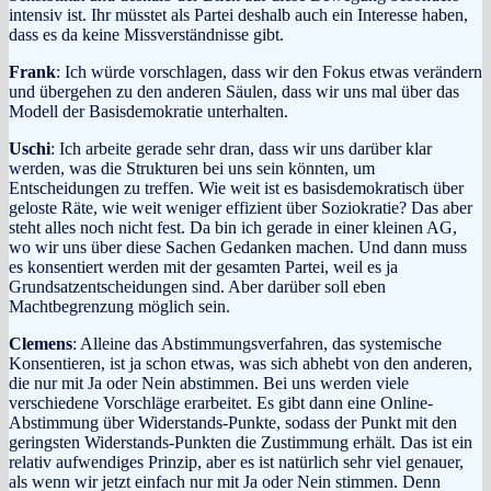
intensiv ist. Ihr müsstet als Partei deshalb auch ein Interesse haben,
dass es da keine Missverständnisse gibt.
Frank
: Ich würde vorschlagen, dass wir den Fokus etwas verändern
und übergehen zu den anderen Säulen, dass wir uns mal über das
Modell der Basisdemokratie unterhalten.
Uschi
: Ich arbeite gerade sehr dran, dass wir uns darüber klar
werden, was die Strukturen bei uns sein könnten, um
Entscheidungen zu treffen. Wie weit ist es basisdemokratisch über
geloste Räte, wie weit weniger effizient über Soziokratie? Das aber
steht alles noch nicht fest. Da bin ich gerade in einer kleinen AG,
wo wir uns über diese Sachen Gedanken machen. Und dann muss
es konsentiert werden mit der gesamten Partei, weil es ja
Grundsatzentscheidungen sind. Aber darüber soll eben
Machtbegrenzung möglich sein.
Clemens
: Alleine das Abstimmungsverfahren, das systemische
Konsentieren, ist ja schon etwas, was sich abhebt von den anderen,
die nur mit Ja oder Nein abstimmen. Bei uns werden viele
verschiedene Vorschläge erarbeitet. Es gibt dann eine Online-
Abstimmung über Widerstands-Punkte, sodass der Punkt mit den
geringsten Widerstands-Punkten die Zustimmung erhält. Das ist ein
relativ aufwendiges Prinzip, aber es ist natürlich sehr viel genauer,
als wenn wir jetzt einfach nur mit Ja oder Nein stimmen. Denn