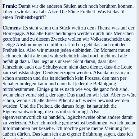
Frank
: Damit wir die anderen Säulen auch noch berühren können,
kürzen wir das mal ab. Also: Die Säule Freiheit. Was ist das für
einen Freiheitsbegriff?
Clemens
: Es steht schon ein Stück weit zu dem Thema was auf der
Homepage. Also alle Entscheidungen werden durch uns Menschen
getroffen und zu diesem Zwecke wollen wir Volksentscheide und
stetige Abstimmungen einführen. Und da geht das auch mit der
Freiheit los. Also wir müssen jeden einbinden. Im Moment trauen
sich noch nicht alle und wahrscheinlich sind noch nicht mal alle
befähigt dazu. Das liegt aus unserer Sicht daran, dass über
Jahrzehnte auch das Schulsystem nicht dazu diente, dass die Leute
zum selbstständigen Denken erzogen werden. Also da muss man
schon ansetzen und das ist sicherlich kein Prozess, den man per
Schalter umlegen kann und dann hat jeder die Befähigung
mitzubestimmen. Einige gibt es nach wie vor, die ganz froh sind,
wenn einer vorne steht, der sagt: Das machen wir jetzt. Aber es wäre
schön, wenn sich alle dieser Pflicht auch wieder bewusst werden
würden. Und die Freiheit, die daraus folgt, ist natürlich die
Eigenverantwortung, die das mit sich bringt. Also
eigenverantwortlich zu handeln, logischerweise ohne andere damit
zu verletzen. Aber ich möchte gerne selbst bestimmen, wo ich meine
Informationen her beziehe. Ich möchte gerne meine Meinung frei
äußern dürfen. Das kann ich aus eigener Erfahrung sagen, dass ich