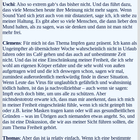
Uschi
: Also so extrem gab‘s das bisher nicht. Und das führt dazu,
dass viele Menschen heute ihre Meinung nicht mehr sagen. Wenn
Sound Yard sich jetzt auch von mir distanziert, sage ich, ich stehe zu
meiner Haltung. Es gibt aber so viele Menschen, die dann lieber den
Mund halten, als zu sagen, was sie denken und dann ist man nicht
mehr frei.
Clemens
: Für mich ist das Thema Impfen ganz präsent. Ich kann als
Ungeimpfter ab übernächster Woche wahrscheinlich nicht in Urlaub
fahren oder ins Café gehen und das auch auf unbestimmte Zeit
nicht. Und das ist eine Einschränkung meiner Freiheit, die ich sehr
wohl am eigenen Körper erfahre und die sehr wohl von außen
aufgetragen wird und die ich deswegen schon, sagen wir mal,
zumindest außerordentlich merkwürdig finde in dieser Situation.
Wenn Leute das Virus für unglaublich gefährlich und wahnsinnig
tödlich halten, ist das ja nachvollziehbar – auch wenn sie sagen:
Impft euch doch bitte, um uns alle zu schützen. Aber
nichtsdestotrotz erwarte ich, dass man mir anerkennt, dass ich mich
in meiner Freiheit eingeschränkt fühle, wenn ich nicht geimpft bin
oder z.B. keine Masken tragen kann oder will aus gesundheitlichen
Gründen – was im Übrigen auch niemanden etwas angeht. So, und
das ist eine Diskussion, die wir aus meiner Sicht führen sollten, die
zum Thema Freiheit gehört.
Thomas
: Aber das ist ja relativ einfach. Wenn ich eine bestimmte