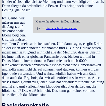
hat der nächste die nächste Meinung und dann verteidigt er die auch.
Dann fliegen da ordentlich die Fetzen. Das bringt noch keine
Lösung, glaube ich.
Ich glaube, wir
Krankenhausbetten in Deutschland
müssen uns auf
die Angst, auf
Quelle:
Statistisches Bundesamt
die emotionale
Ebene begeben.
Und wir müssen
vor allem Gemeinsamkeiten suchen. Und dann sagen, es gibt Kritik
an der einen oder anderen Maßnahme und z.B. eine Brücke bauen,
indem man sagt: „Sind wir nicht alle der Meinung, dass es Unsinn
ist, innerhalb einer globalen Pandemie oder, bleiben wir mal in
Deutschland, einer nationalen Pandemie auch noch 6000
Krankenhausbetten abzubauen?“ Ist das nicht eine Gemeinsamkeit
und sollte man nicht darauf schauen und gucken, können wir das
irgendwie verwursten. Und wahrscheinlich haben wir am Ende
dann auch das Ergebnis, das wir alle zufrieden sein werden. Aber
dieses ständig drauf zu gucken, was hat der andere für eine Meinung
und ist er damit vielleicht ein Idiot oder glaubt er da Leuten, die
Idioten sind? Das weiß ich nicht. Das kann gar keiner von uns
beurteilen, ob das Idioten sind.
Basisdemokratie