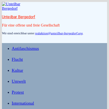
Zum
Inhalt
springen
Unteilbar Bergedorf
Für eine offene und freie Gesellschaft
Wir sind erreichbar unter
redaktion@unteilbar-bergedorf.org
.
Antifaschismus
Flucht
Kultur
Umwelt
Protest
International