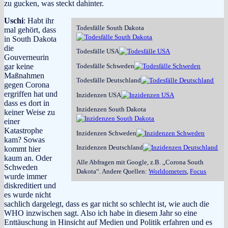
zu gucken, was steckt dahinter.
Uschi
: Habt ihr
Todesfälle South Dakota
mal gehört, dass
in South Dakota
die
Todesfälle USA
Gouverneurin
Todesfälle Schweden
gar keine
Maßnahmen
Todesfälle Deutschland
gegen Corona
ergriffen hat und
Inzidenzen USA
dass es dort in
Inzidenzen South Dakota
keiner Weise zu
einer
Katastrophe
Inzidenzen Schweden
kam? Sowas
Inzidenzen Deutschland
kommt hier
kaum an. Oder
Alle Abfragen mit Google, z.B. „Corona South
Schweden
Dakota“. Andere Quellen:
Worldometers
,
Focus
wurde immer
diskreditiert und
es wurde nicht
sachlich dargelegt, dass es gar nicht so schlecht ist, wie auch die
WHO inzwischen sagt. Also ich habe in diesem Jahr so eine
Enttäuschung in Hinsicht auf Medien und Politik erfahren und es