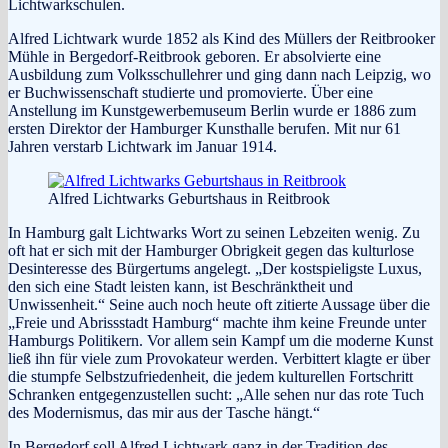
Lichtwarkschulen.
Alfred Lichtwark wurde 1852 als Kind des Müllers der Reitbrooker
Mühle in Bergedorf-Reitbrook geboren. Er absolvierte eine
Ausbildung zum Volksschullehrer und ging dann nach Leipzig, wo
er Buchwissenschaft studierte und promovierte. Über eine
Anstellung im Kunstgewerbemuseum Berlin wurde er 1886 zum
ersten Direktor der Hamburger Kunsthalle berufen. Mit nur 61
Jahren verstarb Lichtwark im Januar 1914.
Alfred Lichtwarks Geburtshaus in Reitbrook
In Hamburg galt Lichtwarks Wort zu seinen Lebzeiten wenig. Zu
oft hat er sich mit der Hamburger Obrigkeit gegen das kulturlose
Desinteresse des Bürgertums angelegt. „Der kostspieligste Luxus,
den sich eine Stadt leisten kann, ist Beschränktheit und
Unwissenheit.“ Seine auch noch heute oft zitierte Aussage über die
„Freie und Abrissstadt Hamburg“ machte ihm keine Freunde unter
Hamburgs Politikern. Vor allem sein Kampf um die moderne Kunst
ließ ihn für viele zum Provokateur werden. Verbittert klagte er über
die stumpfe Selbstzufriedenheit, die jedem kulturellen Fortschritt
Schranken entgegenzustellen sucht: „Alle sehen nur das rote Tuch
des Modernismus, das mir aus der Tasche hängt.“
In Bergedorf soll Alfred Lichtwark ganz in der Tradition des