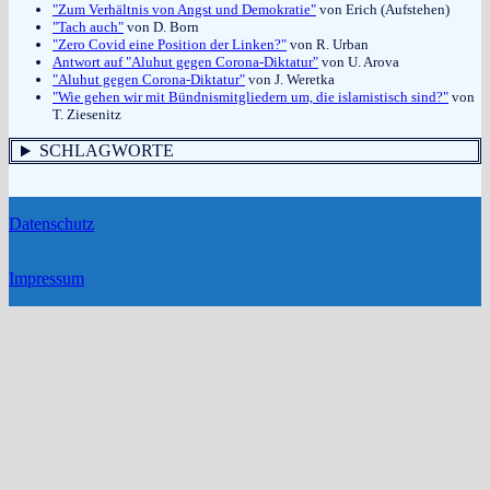
"Zum Verhältnis von Angst und Demokratie"
von Erich (Aufstehen)
"Tach auch"
von D. Born
"Zero Covid eine Position der Linken?"
von R. Urban
Antwort auf "Aluhut gegen Corona-Diktatur"
von U. Arova
"Aluhut gegen Corona-Diktatur"
von J. Weretka
"Wie gehen wir mit Bündnismitgliedern um, die islamistisch sind?"
von
T. Ziesenitz
SCHLAGWORTE
Datenschutz
Impressum