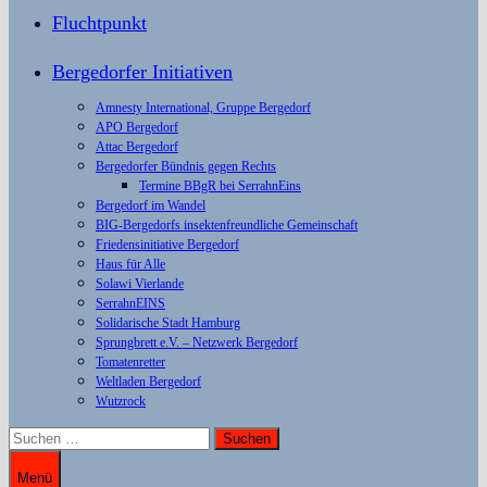
Fluchtpunkt
Bergedorfer Initiativen
Amnesty International, Gruppe Bergedorf
APO Bergedorf
Attac Bergedorf
Bergedorfer Bündnis gegen Rechts
Termine BBgR bei SerrahnEins
Bergedorf im Wandel
BIG-Bergedorfs insektenfreundliche Gemeinschaft
Friedensinitiative Bergedorf
Haus für Alle
Solawi Vierlande
SerrahnEINS
Solidarische Stadt Hamburg
Sprungbrett e.V. – Netzwerk Bergedorf
Tomatenretter
Weltladen Bergedorf
Wutzrock
Suchen
nach:
Menü