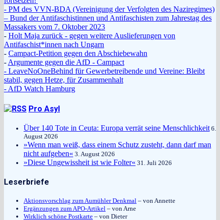
fortsetzen!'
- PM des VVN-BDA (Vereinigung der Verfolgten des Naziregimes)
– Bund der Antifaschistinnen und Antifaschisten zum Jahrestag des
Massakers vom 7. Oktober 2023
-
Holt Maja zurück - gegen weitere Auslieferungen von
Antifaschist*innen nach Ungarn
-
Campact-Petition gegen den Abschiebewahn
-
Argumente gegen die AfD - Campact
- LeaveNoOneBehind für Gewerbetreibende und Vereine: Bleibt
stabil, gegen Hetze, für Zusammenhalt
- AfD Watch Hamburg
Pro Asyl
Über 140 Tote in Ceuta: Europa verrät seine Menschlichkeit
6.
August 2026
»Wenn man weiß, dass einem Schutz zusteht, dann darf man
nicht aufgeben«
3. August 2026
»Diese Ungewissheit ist wie Folter«
31. Juli 2026
Leserbriefe
Aktionsvorschlag zum Aumühler Denkmal
– von Annette
Ergänzungen zum APO-Artikel
– von Arne
Wirklich schöne Postkarte
– von Dieter