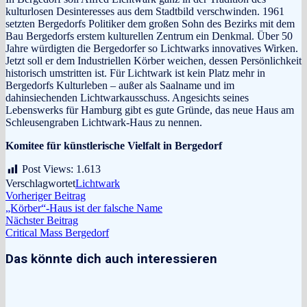
kulturlosen Desinteresses aus dem Stadtbild verschwinden. 1961
setzten Bergedorfs Politiker dem großen Sohn des Bezirks mit dem
Bau Bergedorfs erstem kulturellen Zentrum ein Denkmal. Über 50
Jahre würdigten die Bergedorfer so Lichtwarks innovatives Wirken.
Jetzt soll er dem Industriellen Körber weichen, dessen Persönlichkeit
historisch umstritten ist. Für Lichtwark ist kein Platz mehr in
Bergedorfs Kulturleben – außer als Saalname und im
dahinsiechenden Lichtwarkausschuss. Angesichts seines
Lebenswerks für Hamburg gibt es gute Gründe, das neue Haus am
Schleusengraben Lichtwark-Haus zu nennen.
Komitee für künstlerische Vielfalt in Bergedorf
Post Views:
1.613
Verschlagwortet
Lichtwark
Beitragsnavigation
Vorheriger
Vorheriger Beitrag
Beitrag:
„Körber“-Haus ist der falsche Name
Nächster
Nächster Beitrag
Beitrag:
Critical Mass Bergedorf
Das könnte dich auch interessieren