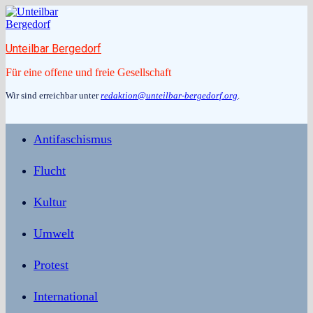
Zum
Inhalt
springen
Unteilbar Bergedorf
Für eine offene und freie Gesellschaft
Wir sind erreichbar unter
redaktion@unteilbar-bergedorf.org
.
Antifaschismus
Flucht
Kultur
Umwelt
Protest
International