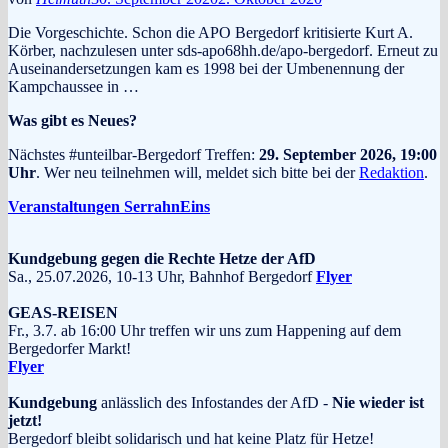
Die Vorgeschichte. Schon die APO Bergedorf kritisierte Kurt A.
Körber, nachzulesen unter sds-apo68hh.de/apo-bergedorf. Erneut zu
Auseinandersetzungen kam es 1998 bei der Umbenennung der
Kampchaussee in …
Was gibt es Neues?
Nächstes #unteilbar-Bergedorf Treffen:
29. September 2026, 19:00
Uhr
. Wer neu teilnehmen will, meldet sich bitte bei der
Redaktion
.
Veranstaltungen SerrahnEins
Kundgebung gegen die Rechte Hetze der AfD
Sa., 25.07.2026, 10-13 Uhr, Bahnhof Bergedorf
Flyer
GEAS-REISEN
Fr., 3.7. ab 16:00 Uhr treffen wir uns zum Happening auf dem
Bergedorfer Markt!
Flyer
Kundgebung
anlässlich des Infostandes der AfD -
Nie wieder ist
jetzt!
Bergedorf bleibt solidarisch und hat keine Platz für Hetze!