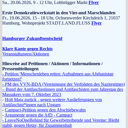
Sa., 20.06.2026, 9 - 12 Uhr, Lohbrügger Markt
Flyer
Erste Demokratiewerkstatt in den Vier-und Marschlanden
Fr., 19.06.2026, 15 - 18 Uhr, Ochsenwerder Kirchdeich 1, 21037
Hamburg, Wohnprojekt STADT.LAND.FLUSS
Flyer
Hamburger Zukunftsentscheid
Klare Kante gegen Rechts
Veranstaltungen/Aktionen
Hinweise auf Petitionen / Aktionen / Informationen /
Pressemitteilungen
- Petition 'Menschenleben retten: Aufnahmen aus Afghanistan
fortsetzen!'
- PM des VVN-BDA (Vereinigung der Verfolgten des Naziregimes)
– Bund der Antifaschistinnen und Antifaschisten zum Jahrestag des
Massakers vom 7. Oktober 2023
-
Holt Maja zurück - gegen weitere Auslieferungen von
Antifaschist*innen nach Ungarn
-
Campact-Petition gegen den Abschiebewahn
-
Argumente gegen die AfD - Campact
- LeaveNoOneBehind für Gewerbetreibende und Vereine: Bleibt
stabil, gegen Hetze, für Zusammenhalt