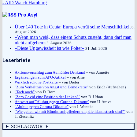
- AfD Watch Hamburg
Pro Asyl
Über 140 Tote in Ceuta: Europa verrät seine Menschlichkeit
6.
August 2026
»Wenn man weiß, dass einem Schutz zusteht, dann darf man
nicht aufgeben«
3. August 2026
»Diese Ungewissheit ist wie Folter«
31. Juli 2026
Leserbriefe
Aktionsvorschlag zum Aumühler Denkmal
– von Annette
Ergänzungen zum APO-Artikel
– von Arne
Wirklich schöne Postkarte
– von Dieter
"Zum Verhältnis von Angst und Demokratie"
von Erich (Aufstehen)
"Tach auch"
von D. Born
"Zero Covid eine Position der Linken?"
von R. Urban
Antwort auf "Aluhut gegen Corona-Diktatur"
von U. Arova
"Aluhut gegen Corona-Diktatur"
von J. Weretka
"Wie gehen wir mit Bündnismitgliedern um, die islamistisch sind?"
von
T. Ziesenitz
SCHLAGWORTE