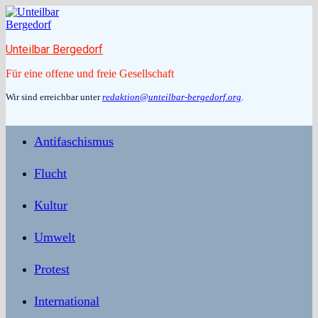
Zum
Inhalt
springen
Unteilbar Bergedorf
Für eine offene und freie Gesellschaft
Wir sind erreichbar unter
redaktion@unteilbar-bergedorf.org
.
Antifaschismus
Flucht
Kultur
Umwelt
Protest
International