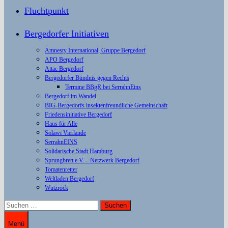
Fluchtpunkt
Bergedorfer Initiativen
Amnesty International, Gruppe Bergedorf
APO Bergedorf
Attac Bergedorf
Bergedorfer Bündnis gegen Rechts
Termine BBgR bei SerrahnEins
Bergedorf im Wandel
BIG-Bergedorfs insektenfreundliche Gemeinschaft
Friedensinitiative Bergedorf
Haus für Alle
Solawi Vierlande
SerrahnEINS
Solidarische Stadt Hamburg
Sprungbrett e.V. – Netzwerk Bergedorf
Tomatenretter
Weltladen Bergedorf
Wutzrock
Suchen
nach:
Menü