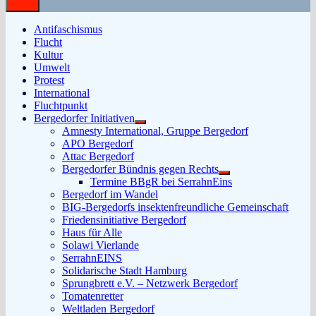
Antifaschismus
Flucht
Kultur
Umwelt
Protest
International
Fluchtpunkt
Bergedorfer Initiativen
Untermenü
Amnesty International, Gruppe Bergedorf
anzeigen
APO Bergedorf
Attac Bergedorf
Bergedorfer Bündnis gegen Rechts
Untermenü
Termine BBgR bei SerrahnEins
anzeigen
Bergedorf im Wandel
BIG-Bergedorfs insektenfreundliche Gemeinschaft
Friedensinitiative Bergedorf
Haus für Alle
Solawi Vierlande
SerrahnEINS
Solidarische Stadt Hamburg
Sprungbrett e.V. – Netzwerk Bergedorf
Tomatenretter
Weltladen Bergedorf