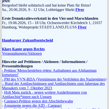
jetzt!
Bergedorf bleibt solidarisch und hat keine Platz für Hetze!
Sa., 20.06.2026, 9 - 12 Uhr, Lohbrügger Markt
Flyer
Erste Demokratiewerkstatt in den Vier-und Marschlanden
Fr., 19.06.2026, 15 - 18 Uhr, Ochsenwerder Kirchdeich 1, 21037
Hamburg, Wohnprojekt STADT.LAND.FLUSS
Flyer
Hamburger Zukunftsentscheid
Klare Kante gegen Rechts
Veranstaltungen/Aktionen
Hinweise auf Petitionen / Aktionen / Informationen /
Pressemitteilungen
- Petition 'Menschenleben retten: Aufnahmen aus Afghanistan
fortsetzen!'
- PM des VVN-BDA (Vereinigung der Verfolgten des Naziregimes)
– Bund der Antifaschistinnen und Antifaschisten zum Jahrestag des
Massakers vom 7. Oktober 2023
-
Holt Maja zurück - gegen weitere Auslieferungen von
Antifaschist*innen nach Ungarn
-
Campact-Petition gegen den Abschiebewahn
-
Argumente gegen die AfD - Campact