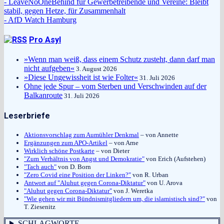
- LeaveNoOneBehind für Gewerbetreibende und Vereine: Bleibt
stabil, gegen Hetze, für Zusammenhalt
- AfD Watch Hamburg
Pro Asyl
»Wenn man weiß, dass einem Schutz zusteht, dann darf man
nicht aufgeben«
3. August 2026
»Diese Ungewissheit ist wie Folter«
31. Juli 2026
Ohne jede Spur – vom Sterben und Verschwinden auf der
Balkanroute
31. Juli 2026
Leserbriefe
Aktionsvorschlag zum Aumühler Denkmal
– von Annette
Ergänzungen zum APO-Artikel
– von Arne
Wirklich schöne Postkarte
– von Dieter
"Zum Verhältnis von Angst und Demokratie"
von Erich (Aufstehen)
"Tach auch"
von D. Born
"Zero Covid eine Position der Linken?"
von R. Urban
Antwort auf "Aluhut gegen Corona-Diktatur"
von U. Arova
"Aluhut gegen Corona-Diktatur"
von J. Weretka
"Wie gehen wir mit Bündnismitgliedern um, die islamistisch sind?"
von
T. Ziesenitz
SCHLAGWORTE