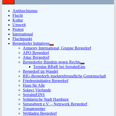
Antifaschismus
Flucht
Kultur
Umwelt
Protest
International
Fluchtpunkt
Bergedorfer Initiativen
Untermenü
Amnesty International, Gruppe Bergedorf
anzeigen
APO Bergedorf
Attac Bergedorf
Bergedorfer Bündnis gegen Rechts
Untermenü
Termine BBgR bei SerrahnEins
anzeigen
Bergedorf im Wandel
BIG-Bergedorfs insektenfreundliche Gemeinschaft
Friedensinitiative Bergedorf
Haus für Alle
Solawi Vierlande
SerrahnEINS
Solidarische Stadt Hamburg
Sprungbrett e.V. – Netzwerk Bergedorf
Tomatenretter
Weltladen Bergedorf