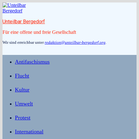
Zum
Inhalt
springen
Unteilbar Bergedorf
Für eine offene und freie Gesellschaft
Wir sind erreichbar unter
redaktion@unteilbar-bergedorf.org
.
Antifaschismus
Flucht
Kultur
Umwelt
Protest
International