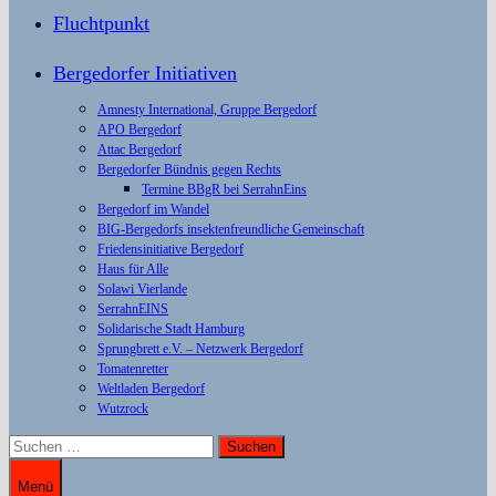
Fluchtpunkt
Bergedorfer Initiativen
Amnesty International, Gruppe Bergedorf
APO Bergedorf
Attac Bergedorf
Bergedorfer Bündnis gegen Rechts
Termine BBgR bei SerrahnEins
Bergedorf im Wandel
BIG-Bergedorfs insektenfreundliche Gemeinschaft
Friedensinitiative Bergedorf
Haus für Alle
Solawi Vierlande
SerrahnEINS
Solidarische Stadt Hamburg
Sprungbrett e.V. – Netzwerk Bergedorf
Tomatenretter
Weltladen Bergedorf
Wutzrock
Suchen
nach:
Menü