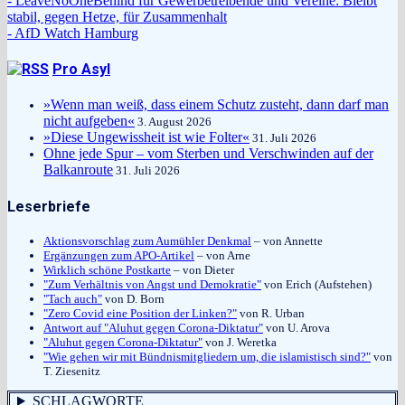
- LeaveNoOneBehind für Gewerbetreibende und Vereine: Bleibt
stabil, gegen Hetze, für Zusammenhalt
- AfD Watch Hamburg
Pro Asyl
»Wenn man weiß, dass einem Schutz zusteht, dann darf man
nicht aufgeben«
3. August 2026
»Diese Ungewissheit ist wie Folter«
31. Juli 2026
Ohne jede Spur – vom Sterben und Verschwinden auf der
Balkanroute
31. Juli 2026
Leserbriefe
Aktionsvorschlag zum Aumühler Denkmal
– von Annette
Ergänzungen zum APO-Artikel
– von Arne
Wirklich schöne Postkarte
– von Dieter
"Zum Verhältnis von Angst und Demokratie"
von Erich (Aufstehen)
"Tach auch"
von D. Born
"Zero Covid eine Position der Linken?"
von R. Urban
Antwort auf "Aluhut gegen Corona-Diktatur"
von U. Arova
"Aluhut gegen Corona-Diktatur"
von J. Weretka
"Wie gehen wir mit Bündnismitgliedern um, die islamistisch sind?"
von
T. Ziesenitz
SCHLAGWORTE