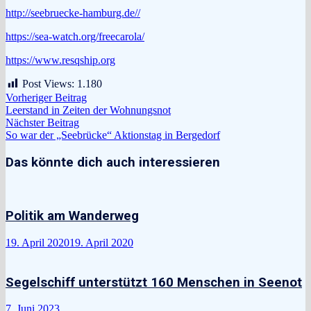
http://seebruecke-hamburg.de//
https://sea-watch.org/freecarola/
https://www.resqship.org
Post Views:
1.180
Beitragsnavigation
Vorheriger
Vorheriger Beitrag
Beitrag:
Leerstand in Zeiten der Wohnungsnot
Nächster
Nächster Beitrag
Beitrag:
So war der „Seebrücke“ Aktionstag in Bergedorf
Das könnte dich auch interessieren
Politik am Wanderweg
19. April 2020
19. April 2020
Segelschiff unterstützt 160 Menschen in Seenot
7. Juni 2023