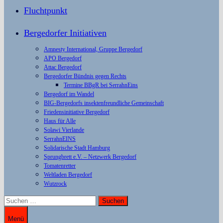
Fluchtpunkt
Bergedorfer Initiativen
Amnesty International, Gruppe Bergedorf
APO Bergedorf
Attac Bergedorf
Bergedorfer Bündnis gegen Rechts
Termine BBgR bei SerrahnEins
Bergedorf im Wandel
BIG-Bergedorfs insektenfreundliche Gemeinschaft
Friedensinitiative Bergedorf
Haus für Alle
Solawi Vierlande
SerrahnEINS
Solidarische Stadt Hamburg
Sprungbrett e.V. – Netzwerk Bergedorf
Tomatenretter
Weltladen Bergedorf
Wutzrock
Suchen
nach:
Menü