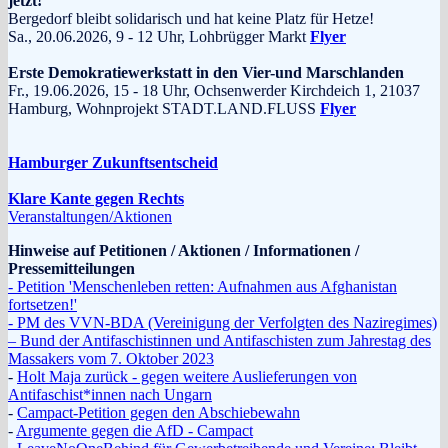
jetzt!
Bergedorf bleibt solidarisch und hat keine Platz für Hetze!
Sa., 20.06.2026, 9 - 12 Uhr, Lohbrügger Markt
Flyer
Erste Demokratiewerkstatt in den Vier-und Marschlanden
Fr., 19.06.2026, 15 - 18 Uhr, Ochsenwerder Kirchdeich 1, 21037
Hamburg, Wohnprojekt STADT.LAND.FLUSS
Flyer
Hamburger Zukunftsentscheid
Klare Kante gegen Rechts
Veranstaltungen/Aktionen
Hinweise auf Petitionen / Aktionen / Informationen /
Pressemitteilungen
- Petition 'Menschenleben retten: Aufnahmen aus Afghanistan
fortsetzen!'
- PM des VVN-BDA (Vereinigung der Verfolgten des Naziregimes)
– Bund der Antifaschistinnen und Antifaschisten zum Jahrestag des
Massakers vom 7. Oktober 2023
-
Holt Maja zurück - gegen weitere Auslieferungen von
Antifaschist*innen nach Ungarn
-
Campact-Petition gegen den Abschiebewahn
-
Argumente gegen die AfD - Campact