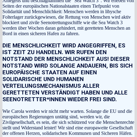
Anlegens und beschlagnahmten die “Sea Watch 3”. Wir erleben von
Seiten der europäischen Nationalstaaten einen Tiefpunkt von
Solidarität und Menschlichkeit: Menschen werden in libysche
Folterlager zurückgewiesen, die Rettung von Menschen wird aktiv
blockiert und zivile Seenotrettungsschiffe wie die Sea Watch 3
werden über Wochen daran gehindert, mit geretteten Menschen an
Bord in einen sicheren Hafen zu fahren.
DIE MENSCHLICHKEIT WIRD ANGEGRIFFEN, ES
IST ZEIT ZU HANDELN. WIR RUFEN DEN
NOTSTAND DER MENSCHLICHKEIT AUS! DIESER
NOTSTAND WIRD SOLANGE ANDAUERN, BIS SICH
EUROPÄISCHE STAATEN AUF EINEN
SOLIDARISCHE UND HUMANEN
VERTEILUNGSMECHANISMUS ALLER
GERETTETEN VERSTÄNDIGT HABEN UND ALLE
SEENOTRETTER*INNEN WIEDER FREI SIND.
Wie Carola werden wir nicht mehr warten. Solange die EU und die
europäischen Regierungen untätig sind, werden wir, die
Zivilgesellschaft, es sein, die sich schützend vor die Menschenrechte
stellt und Widerstand leistet! Wir sind eine europaweite Gesellschaft
der offenen Herzen, solidarischen Kommunen und Sicheren Häfen.