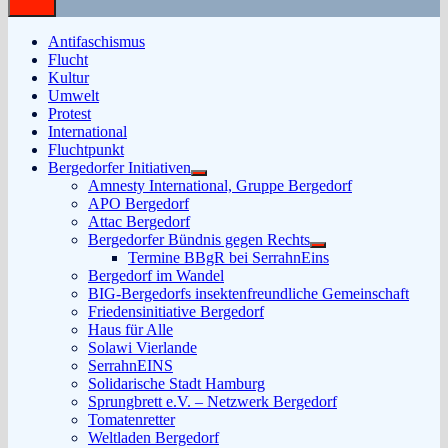
Antifaschismus
Flucht
Kultur
Umwelt
Protest
International
Fluchtpunkt
Bergedorfer Initiativen
Untermenü
Amnesty International, Gruppe Bergedorf
anzeigen
APO Bergedorf
Attac Bergedorf
Bergedorfer Bündnis gegen Rechts
Untermenü
Termine BBgR bei SerrahnEins
anzeigen
Bergedorf im Wandel
BIG-Bergedorfs insektenfreundliche Gemeinschaft
Friedensinitiative Bergedorf
Haus für Alle
Solawi Vierlande
SerrahnEINS
Solidarische Stadt Hamburg
Sprungbrett e.V. – Netzwerk Bergedorf
Tomatenretter
Weltladen Bergedorf