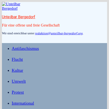
Zum
Inhalt
springen
Unteilbar Bergedorf
Für eine offene und freie Gesellschaft
Wir sind erreichbar unter
redaktion@unteilbar-bergedorf.org
.
Antifaschismus
Flucht
Kultur
Umwelt
Protest
International