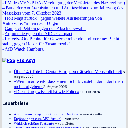
- PM des VVN-BDA (Vereinigung der Verfolgten des Naziregimes)
– Bund der Antifaschistinnen und Antifaschisten zum Jahrestag des
Massakers vom 7. Oktober 2023
-
Holt Maja zurück - gegen weitere Auslieferungen von
Antifaschist*innen nach Ungarn
-
Campact-Petition gegen den Abschiebewahn
-
Argumente gegen die AfD - Campact
- LeaveNoOneBehind für Gewerbetreibende und Vereine: Bleibt
stabil, gegen Hetze, für Zusammenhalt
- AfD Watch Hamburg
Pro Asyl
Über 140 Tote in Ceuta: Europa verrät seine Menschlichkeit
6.
August 2026
»Wenn man weiß, dass einem Schutz zusteht, dann darf man
nicht aufgeben«
3. August 2026
»Diese Ungewissheit ist wie Folter«
31. Juli 2026
Leserbriefe
Aktionsvorschlag zum Aumühler Denkmal
– von Annette
Ergänzungen zum APO-Artikel
– von Arne
Wirklich schöne Postkarte
– von Dieter
"Zum Verhältnis von Angst und Demokratie"
von Erich (Aufstehen)