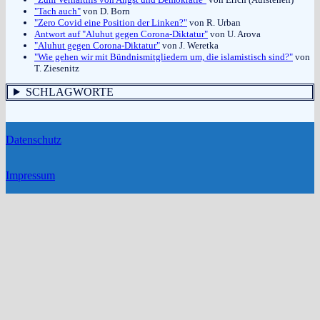
"Tach auch"
von D. Born
"Zero Covid eine Position der Linken?"
von R. Urban
Antwort auf "Aluhut gegen Corona-Diktatur"
von U. Arova
"Aluhut gegen Corona-Diktatur"
von J. Weretka
"Wie gehen wir mit Bündnismitgliedern um, die islamistisch sind?"
von
T. Ziesenitz
SCHLAGWORTE
Datenschutz
Impressum