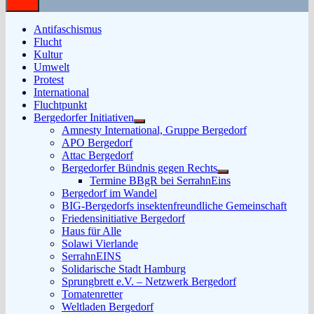
Antifaschismus
Flucht
Kultur
Umwelt
Protest
International
Fluchtpunkt
Bergedorfer Initiativen
Untermenü
Amnesty International, Gruppe Bergedorf
anzeigen
APO Bergedorf
Attac Bergedorf
Bergedorfer Bündnis gegen Rechts
Untermenü
Termine BBgR bei SerrahnEins
anzeigen
Bergedorf im Wandel
BIG-Bergedorfs insektenfreundliche Gemeinschaft
Friedensinitiative Bergedorf
Haus für Alle
Solawi Vierlande
SerrahnEINS
Solidarische Stadt Hamburg
Sprungbrett e.V. – Netzwerk Bergedorf
Tomatenretter
Weltladen Bergedorf