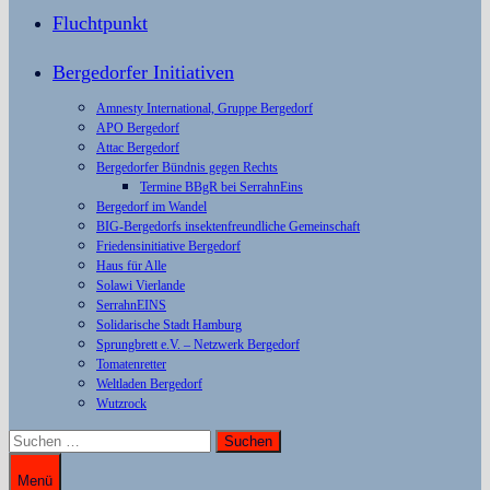
Fluchtpunkt
Bergedorfer Initiativen
Amnesty International, Gruppe Bergedorf
APO Bergedorf
Attac Bergedorf
Bergedorfer Bündnis gegen Rechts
Termine BBgR bei SerrahnEins
Bergedorf im Wandel
BIG-Bergedorfs insektenfreundliche Gemeinschaft
Friedensinitiative Bergedorf
Haus für Alle
Solawi Vierlande
SerrahnEINS
Solidarische Stadt Hamburg
Sprungbrett e.V. – Netzwerk Bergedorf
Tomatenretter
Weltladen Bergedorf
Wutzrock
Suchen
nach:
Menü