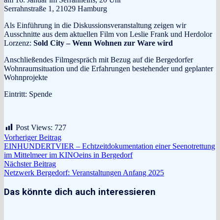
Serrahnstraße 1, 21029 Hamburg
Als Einführung in die Diskussionsveranstaltung zeigen wir
Ausschnitte aus dem aktuellen Film von Leslie Frank und Herdolor
Lorzenz:
Sold City – Wenn Wohnen zur Ware wird
Anschließendes Filmgespräch mit Bezug auf die Bergedorfer
Wohnraumsituation und die Erfahrungen bestehender und geplanter
Wohnprojekte
Eintritt: Spende
Post Views:
727
Beitragsnavigation
Vorheriger
Vorheriger Beitrag
Beitrag:
EINHUNDERTVIER – Echtzeitdokumentation einer Seenotrettung
im Mittelmeer im KINOeins in Bergedorf
Nächster
Nächster Beitrag
Beitrag:
Netzwerk Bergedorf: Veranstaltungen Anfang 2025
Das könnte dich auch interessieren