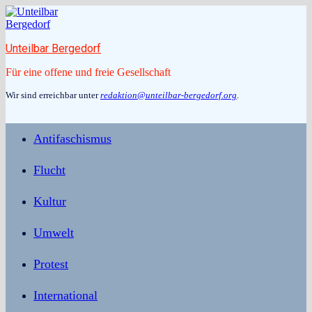
Zum
Inhalt
springen
Unteilbar Bergedorf
Für eine offene und freie Gesellschaft
Wir sind erreichbar unter
redaktion@unteilbar-bergedorf.org
.
Antifaschismus
Flucht
Kultur
Umwelt
Protest
International