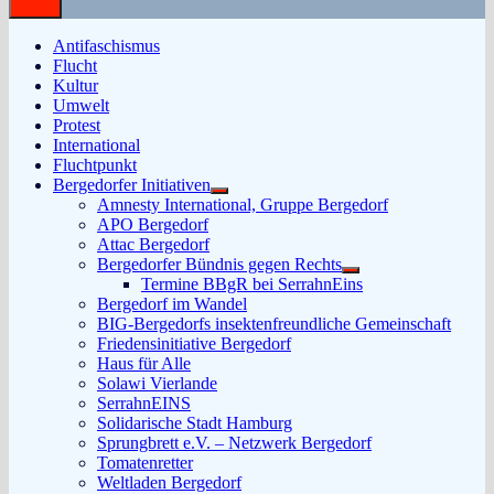
Antifaschismus
Flucht
Kultur
Umwelt
Protest
International
Fluchtpunkt
Bergedorfer Initiativen
Untermenü
Amnesty International, Gruppe Bergedorf
anzeigen
APO Bergedorf
Attac Bergedorf
Bergedorfer Bündnis gegen Rechts
Untermenü
Termine BBgR bei SerrahnEins
anzeigen
Bergedorf im Wandel
BIG-Bergedorfs insektenfreundliche Gemeinschaft
Friedensinitiative Bergedorf
Haus für Alle
Solawi Vierlande
SerrahnEINS
Solidarische Stadt Hamburg
Sprungbrett e.V. – Netzwerk Bergedorf
Tomatenretter
Weltladen Bergedorf