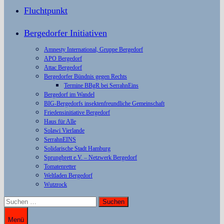
Fluchtpunkt
Bergedorfer Initiativen
Amnesty International, Gruppe Bergedorf
APO Bergedorf
Attac Bergedorf
Bergedorfer Bündnis gegen Rechts
Termine BBgR bei SerrahnEins
Bergedorf im Wandel
BIG-Bergedorfs insektenfreundliche Gemeinschaft
Friedensinitiative Bergedorf
Haus für Alle
Solawi Vierlande
SerrahnEINS
Solidarische Stadt Hamburg
Sprungbrett e.V. – Netzwerk Bergedorf
Tomatenretter
Weltladen Bergedorf
Wutzrock
Suchen
nach:
Menü