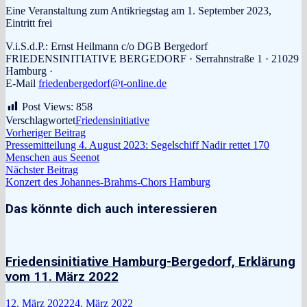
Eine Veranstaltung zum Antikriegstag am 1. September 2023,
Eintritt frei
V.i.S.d.P.: Ernst Heilmann c/o DGB Bergedorf
FRIEDENSINITIATIVE BERGEDORF · Serrahnstraße 1 · 21029
Hamburg ·
E-Mail
friedenbergedorf@t-online.de
Post Views:
858
Verschlagwortet
Friedensinitiative
Beitragsnavigation
Vorheriger
Vorheriger Beitrag
Beitrag:
Pressemitteilung 4. August 2023: Segelschiff Nadir rettet 170
Menschen aus Seenot
Nächster
Nächster Beitrag
Beitrag:
Konzert des Johannes-Brahms-Chors Hamburg
Das könnte dich auch interessieren
Friedensinitiative Hamburg-Bergedorf, Erklärung
vom 11. März 2022
12. März 2022
24. März 2022