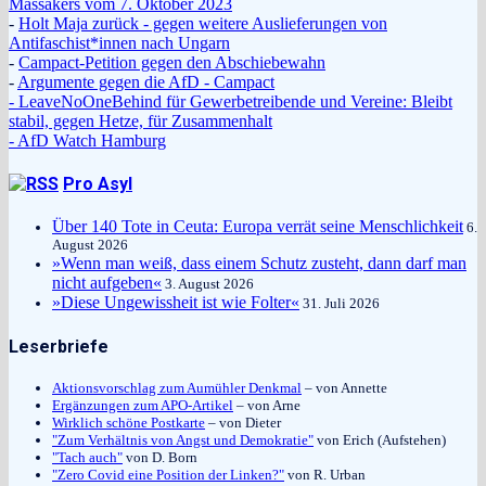
Massakers vom 7. Oktober 2023
-
Holt Maja zurück - gegen weitere Auslieferungen von
Antifaschist*innen nach Ungarn
-
Campact-Petition gegen den Abschiebewahn
-
Argumente gegen die AfD - Campact
- LeaveNoOneBehind für Gewerbetreibende und Vereine: Bleibt
stabil, gegen Hetze, für Zusammenhalt
- AfD Watch Hamburg
Pro Asyl
Über 140 Tote in Ceuta: Europa verrät seine Menschlichkeit
6.
August 2026
»Wenn man weiß, dass einem Schutz zusteht, dann darf man
nicht aufgeben«
3. August 2026
»Diese Ungewissheit ist wie Folter«
31. Juli 2026
Leserbriefe
Aktionsvorschlag zum Aumühler Denkmal
– von Annette
Ergänzungen zum APO-Artikel
– von Arne
Wirklich schöne Postkarte
– von Dieter
"Zum Verhältnis von Angst und Demokratie"
von Erich (Aufstehen)
"Tach auch"
von D. Born
"Zero Covid eine Position der Linken?"
von R. Urban