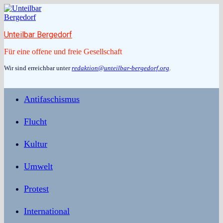
Zum
Inhalt
springen
Unteilbar Bergedorf
Für eine offene und freie Gesellschaft
Wir sind erreichbar unter
redaktion@unteilbar-bergedorf.org
.
Antifaschismus
Flucht
Kultur
Umwelt
Protest
International