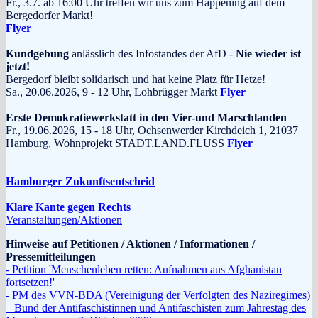
Fr., 3.7. ab 16:00 Uhr treffen wir uns zum Happening auf dem
Bergedorfer Markt!
Flyer
Kundgebung
anlässlich des Infostandes der AfD -
Nie wieder ist
jetzt!
Bergedorf bleibt solidarisch und hat keine Platz für Hetze!
Sa., 20.06.2026, 9 - 12 Uhr, Lohbrügger Markt
Flyer
Erste Demokratiewerkstatt in den Vier-und Marschlanden
Fr., 19.06.2026, 15 - 18 Uhr, Ochsenwerder Kirchdeich 1, 21037
Hamburg, Wohnprojekt STADT.LAND.FLUSS
Flyer
Hamburger Zukunftsentscheid
Klare Kante gegen Rechts
Veranstaltungen/Aktionen
Hinweise auf Petitionen / Aktionen / Informationen /
Pressemitteilungen
- Petition 'Menschenleben retten: Aufnahmen aus Afghanistan
fortsetzen!'
- PM des VVN-BDA (Vereinigung der Verfolgten des Naziregimes)
– Bund der Antifaschistinnen und Antifaschisten zum Jahrestag des