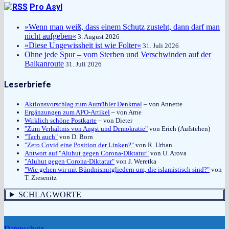
Pro Asyl
»Wenn man weiß, dass einem Schutz zusteht, dann darf man
nicht aufgeben«
3. August 2026
»Diese Ungewissheit ist wie Folter«
31. Juli 2026
Ohne jede Spur – vom Sterben und Verschwinden auf der
Balkanroute
31. Juli 2026
Leserbriefe
Aktionsvorschlag zum Aumühler Denkmal
– von Annette
Ergänzungen zum APO-Artikel
– von Arne
Wirklich schöne Postkarte
– von Dieter
"Zum Verhältnis von Angst und Demokratie"
von Erich (Aufstehen)
"Tach auch"
von D. Born
"Zero Covid eine Position der Linken?"
von R. Urban
Antwort auf "Aluhut gegen Corona-Diktatur"
von U. Arova
"Aluhut gegen Corona-Diktatur"
von J. Weretka
"Wie gehen wir mit Bündnismitgliedern um, die islamistisch sind?"
von
T. Ziesenitz
SCHLAGWORTE
Datenschutz