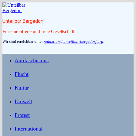
Zum
Inhalt
springen
Unteilbar Bergedorf
Für eine offene und freie Gesellschaft
Wir sind erreichbar unter
redaktion@unteilbar-bergedorf.org
.
Antifaschismus
Flucht
Kultur
Umwelt
Protest
International