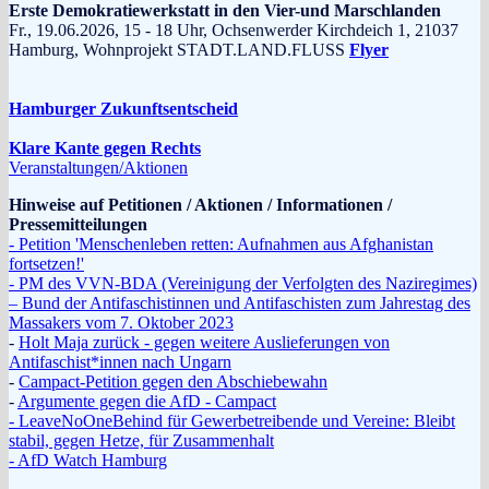
Erste Demokratiewerkstatt in den Vier-und Marschlanden
Fr., 19.06.2026, 15 - 18 Uhr, Ochsenwerder Kirchdeich 1, 21037
Hamburg, Wohnprojekt STADT.LAND.FLUSS
Flyer
Hamburger Zukunftsentscheid
Klare Kante gegen Rechts
Veranstaltungen/Aktionen
Hinweise auf Petitionen / Aktionen / Informationen /
Pressemitteilungen
- Petition 'Menschenleben retten: Aufnahmen aus Afghanistan
fortsetzen!'
- PM des VVN-BDA (Vereinigung der Verfolgten des Naziregimes)
– Bund der Antifaschistinnen und Antifaschisten zum Jahrestag des
Massakers vom 7. Oktober 2023
-
Holt Maja zurück - gegen weitere Auslieferungen von
Antifaschist*innen nach Ungarn
-
Campact-Petition gegen den Abschiebewahn
-
Argumente gegen die AfD - Campact
- LeaveNoOneBehind für Gewerbetreibende und Vereine: Bleibt
stabil, gegen Hetze, für Zusammenhalt
- AfD Watch Hamburg