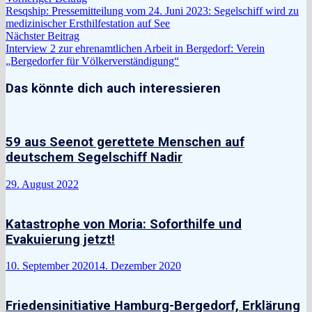
Beitragsnavigation
Beitrag:
Resqship: Pressemitteilung vom 24. Juni 2023: Segelschiff wird zu
medizinischer Ersthilfestation auf See
Nächster
Nächster Beitrag
Beitrag:
Interview 2 zur ehrenamtlichen Arbeit in Bergedorf: Verein
„Bergedorfer für Völkerverständigung“
Das könnte dich auch interessieren
59 aus Seenot gerettete Menschen auf
deutschem Segelschiff Nadir
29. August 2022
Katastrophe von Moria: Soforthilfe und
Evakuierung jetzt!
10. September 2020
14. Dezember 2020
Friedensinitiative Hamburg-Bergedorf, Erklärung