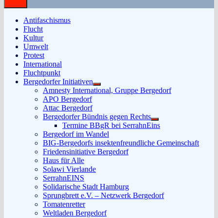
Antifaschismus
Flucht
Kultur
Umwelt
Protest
International
Fluchtpunkt
Bergedorfer Initiativen
Untermenü
Amnesty International, Gruppe Bergedorf
anzeigen
APO Bergedorf
Attac Bergedorf
Bergedorfer Bündnis gegen Rechts
Untermenü
Termine BBgR bei SerrahnEins
anzeigen
Bergedorf im Wandel
BIG-Bergedorfs insektenfreundliche Gemeinschaft
Friedensinitiative Bergedorf
Haus für Alle
Solawi Vierlande
SerrahnEINS
Solidarische Stadt Hamburg
Sprungbrett e.V. – Netzwerk Bergedorf
Tomatenretter
Weltladen Bergedorf