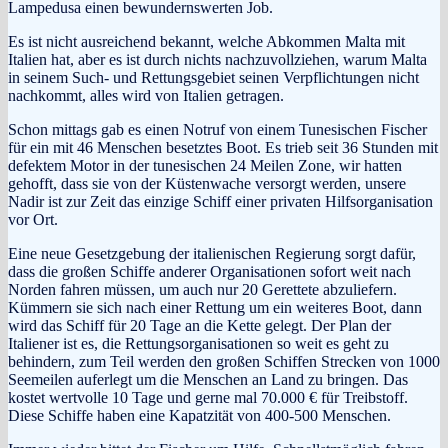
Lampedusa einen bewundernswerten Job.
Es ist nicht ausreichend bekannt, welche Abkommen Malta mit
Italien hat, aber es ist durch nichts nachzuvollziehen, warum Malta
in seinem Such- und Rettungsgebiet seinen Verpflichtungen nicht
nachkommt, alles wird von Italien getragen.
Schon mittags gab es einen Notruf von einem Tunesischen Fischer
für ein mit 46 Menschen besetztes Boot. Es trieb seit 36 Stunden mit
defektem Motor in der tunesischen 24 Meilen Zone, wir hatten
gehofft, dass sie von der Küstenwache versorgt werden, unsere
Nadir ist zur Zeit das einzige Schiff einer privaten Hilfsorganisation
vor Ort.
Eine neue Gesetzgebung der italienischen Regierung sorgt dafür,
dass die großen Schiffe anderer Organisationen sofort weit nach
Norden fahren müssen, um auch nur 20 Gerettete abzuliefern.
Kümmern sie sich nach einer Rettung um ein weiteres Boot, dann
wird das Schiff für 20 Tage an die Kette gelegt. Der Plan der
Italiener ist es, die Rettungsorganisationen so weit es geht zu
behindern, zum Teil werden den großen Schiffen Strecken von 1000
Seemeilen auferlegt um die Menschen an Land zu bringen. Das
kostet wertvolle 10 Tage und gerne mal 70.000 € für Treibstoff.
Diese Schiffe haben eine Kapatzität von 400-500 Menschen.