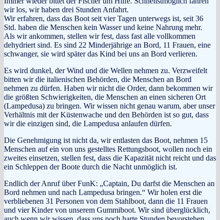
Immer wieder bittet der Fischer um Hilfe. Schnellstmöglich fahren
wir los, wir haben drei Stunden Anfahrt.
Wir erfahren, dass das Boot seit vier Tagen unterwegs ist, seit 36
Std. haben die Menschen kein Wasser und keine Nahrung mehr.
Als wir ankommen, stellen wir fest, dass fast alle vollkommen
dehydriert sind. Es sind 22 Minderjährige an Bord, 11 Frauen, eine
schwanger, sie wird später das Kind bei uns an Bord verlieren.
Es wird dunkel, der Wind und die Wellen nehmen zu. Verzweifelt
bitten wir die italienischen Behörden, die Menschen an Bord
nehmen zu dürfen. Haben wir nicht die Order, dann bekommen wir
die größten Schwierigkeiten, die Menschen an einen sicheren Ort
(Lampedusa) zu bringen. Wir wissen nicht genau warum, aber unser
Verhältnis mit der Küstenwache und den Behörden ist so gut, dass
wir die einzigen sind, die Lampedusa anlaufen dürfen.
Die Genehmigung ist nicht da, wir entlasten das Boot, nehmen 15
Menschen auf ein von uns gestelltes Rettungsboot, wollen noch ein
zweites einsetzen, stellen fest, dass die Kapazität nicht reicht und das
ein Schleppen der Boote durch die Nacht unmöglich ist.
Endlich der Anruf über FunK: „Captain, Du darfst die Menschen an
Bord nehmen und nach Lampedusa bringen.“ Wir holen erst die
verbliebenen 31 Personen von dem Stahlboot, dann die 11 Frauen
und vier Kinder von unserem Gummiboot. Wir sind überglücklich,
auch wenn wir wissen, dass uns noch harte Stunden bevorstehen.