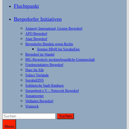
Fluchtpunkt
Bergedorfer Initiativen
Amnesty International, Gruppe Bergedorf
APO Bergedorf
Attac Bergedorf
Bergedorfer Bündnis gegen Rechts
Termine BBgR bei SerrahnEins
Bergedorf im Wandel
BIG-Bergedorfs insektenfreundliche Gemeinschaft
Friedensinitiative Bergedorf
Haus für Alle
Solawi Vierlande
SerrahnEINS
Solidarische Stadt Hamburg
Sprungbrett e.V. – Netzwerk Bergedorf
Tomatenretter
Weltladen Bergedorf
Wutzrock
Suchen
nach:
Menü