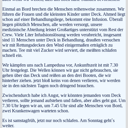
Einmal an Bord brechen die Menschen reihenweise zusammen. Wir
führen die Frauen und die kleinsten Kinder unter Deck. Ahmed liegt
schon auf einer Behandlungsliege, bekommt eine Infusion. Überall
liegen plötzlich Menschen, alle werden versorgt, unsere
medizinische Abteilung leistet Großartiges unterstützt vom Rest der
Crew. Viele Liter Infudsionslösung werden verabreicht, insgesamt
sind 11 Menschen unter Deck in Behandlung, draußen versuchen
wir mit Rettungsdecken den Wind einigermaßen erträglich zu
machen. Tee mit viel Zucker wird serviert, die meißten schlafen
schnell ein.
Wir kämpfen uns nach Lampedusa vor, Ankunftszeit ist mit 7.30
Uhr festgelegt. Die Wellen können wir gar nicht gebrauchen, sie
gehen über das Deck und reißen an den drei Booten, die wir
hinterher ziehen. jetzt bloß keins von denen verlieren, wir werden
sie in den nächsten Tagen noch dringend brauchen.
Zwischendurch habe ich Angst, wir könnten jemanden vom Deck
verlieren, sollte jemand aufstehen und fallen, aber alles geht gut. Um
7.30 Uhr legen wir an, um 7.45 Uhr sind alle Menschen von Bord,
zwei Krankenwagen warteten schon.
Es ist samstagfrüh, jetzt nur noch schlafen. Am Sonntag geht`s
weiter.