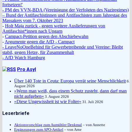
fortsetzen!'
- PM des VVN-BDA (Vereinigung der Verfolgten des Naziregimes)
– Bund der Antifaschistinnen und Antifaschisten zum Jahrestag des
Massakers vom 7. Oktober 2023
-
Holt Maja zurück - gegen weitere Auslieferungen von
Antifaschist*innen nach Ungarn
-
Campact-Petition gegen den Abschiebewahn
-
Argumente gegen die AfD - Campact
- LeaveNoOneBehind für Gewerbetreibende und Vereine: Bleibt
stabil, gegen Hetze, für Zusammenhalt
- AfD Watch Hamburg
Pro Asyl
Über 140 Tote in Ceuta: Europa verrät seine Menschlichkeit
6.
August 2026
»Wenn man weiß, dass einem Schutz zusteht, dann darf man
nicht aufgeben«
3. August 2026
»Diese Ungewissheit ist wie Folter«
31. Juli 2026
Leserbriefe
Aktionsvorschlag zum Aumühler Denkmal
– von Annette
Ergänzungen zum APO-Artikel
– von Arne