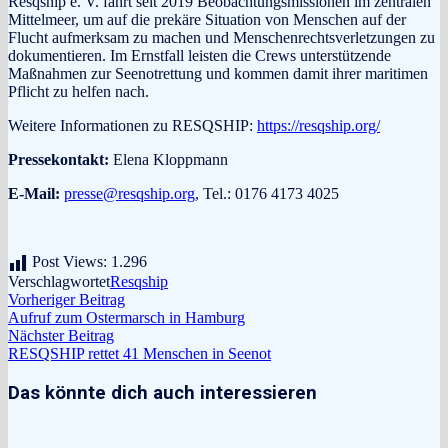
Resqship e. V. fährt seit 2019 Beobachtungsmissionen im zentralen
Mittelmeer, um auf die prekäre Situation von Menschen auf der
Flucht aufmerksam zu machen und Menschenrechtsverletzungen zu
dokumentieren. Im Ernstfall leisten die Crews unterstützende
Maßnahmen zur Seenotrettung und kommen damit ihrer maritimen
Pflicht zu helfen nach.
Weitere Informationen zu RESQSHIP:
https://resqship.org/
Pressekontakt:
Elena Kloppmann
E-Mail:
presse@resqship.org
, Tel.: 0176 4173 4025
Post Views:
1.296
Verschlagwortet
Resqship
Beitragsnavigation
Vorheriger
Vorheriger Beitrag
Beitrag:
Aufruf zum Ostermarsch in Hamburg
Nächster
Nächster Beitrag
Beitrag:
RESQSHIP rettet 41 Menschen in Seenot
Das könnte dich auch interessieren