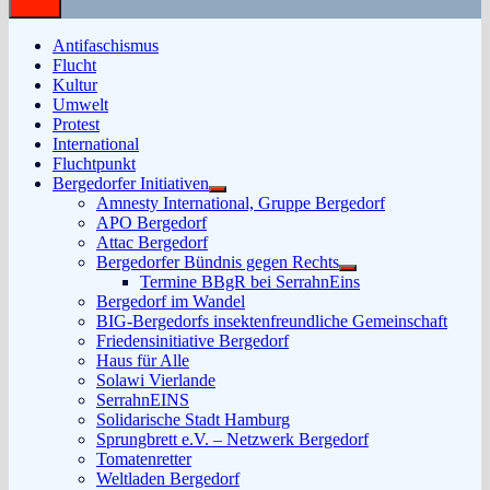
Antifaschismus
Flucht
Kultur
Umwelt
Protest
International
Fluchtpunkt
Bergedorfer Initiativen
Untermenü
Amnesty International, Gruppe Bergedorf
anzeigen
APO Bergedorf
Attac Bergedorf
Bergedorfer Bündnis gegen Rechts
Untermenü
Termine BBgR bei SerrahnEins
anzeigen
Bergedorf im Wandel
BIG-Bergedorfs insektenfreundliche Gemeinschaft
Friedensinitiative Bergedorf
Haus für Alle
Solawi Vierlande
SerrahnEINS
Solidarische Stadt Hamburg
Sprungbrett e.V. – Netzwerk Bergedorf
Tomatenretter
Weltladen Bergedorf