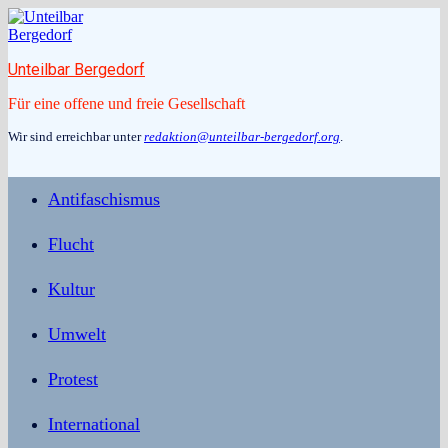
Zum
Inhalt
springen
Unteilbar Bergedorf
Für eine offene und freie Gesellschaft
Wir sind erreichbar unter
redaktion@unteilbar-bergedorf.org
.
Antifaschismus
Flucht
Kultur
Umwelt
Protest
International