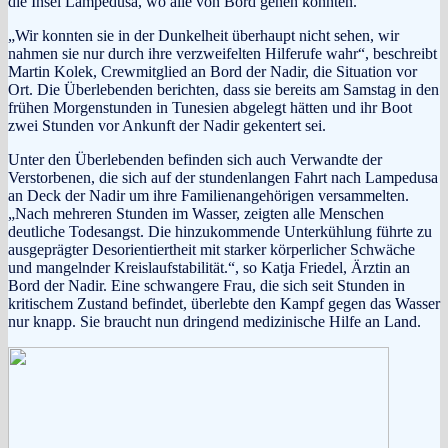
die Insel Lampedusa, wo alle von Bord gehen konnten.
„Wir konnten sie in der Dunkelheit überhaupt nicht sehen, wir
nahmen sie nur durch ihre verzweifelten Hilferufe wahr“, beschreibt
Martin Kolek, Crewmitglied an Bord der Nadir, die Situation vor
Ort. Die Überlebenden berichten, dass sie bereits am Samstag in den
frühen Morgenstunden in Tunesien abgelegt hätten und ihr Boot
zwei Stunden vor Ankunft der Nadir gekentert sei.
Unter den Überlebenden befinden sich auch Verwandte der
Verstorbenen, die sich auf der stundenlangen Fahrt nach Lampedusa
an Deck der Nadir um ihre Familienangehörigen versammelten.
„Nach mehreren Stunden im Wasser, zeigten alle Menschen
deutliche Todesangst. Die hinzukommende Unterkühlung führte zu
ausgeprägter Desorientiertheit mit starker körperlicher Schwäche
und mangelnder Kreislaufstabilität.“, so Katja Friedel, Ärztin an
Bord der Nadir. Eine schwangere Frau, die sich seit Stunden in
kritischem Zustand befindet, überlebte den Kampf gegen das Wasser
nur knapp. Sie braucht nun dringend medizinische Hilfe an Land.