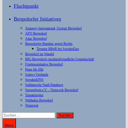
Fluchtpunkt
Bergedorfer Initiativen
Amnesty International, Gruppe Bergedorf
APO Bergedorf
Attac Bergedorf
Bergedorfer Bündnis gegen Rechts
Termine BBgR bei SerrahnEins
Bergedorf im Wandel
BIG-Bergedorfs insektenfreundliche Gemeinschaft
Friedensinitiative Bergedorf
Haus für Alle
Solawi Vierlande
SerrahnEINS
Solidarische Stadt Hamburg
Sprungbrett e.V. – Netzwerk Bergedorf
Tomatenretter
Weltladen Bergedorf
Wutzrock
Suchen
nach:
Menü