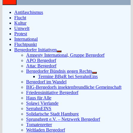
Antifaschismus
Flucht
Kultur
Umwelt
Protest
International
Fluchtpunkt
Bergedorfer Initiativen
Untermenü
Amnesty International, Gruppe Bergedorf
anzeigen
APO Bergedorf
Attac Bergedorf
Bergedorfer Bündnis gegen Rechts
Untermenü
Termine BBgR bei SerrahnEins
anzeigen
Bergedorf im Wandel
BIG-Bergedorfs insektenfreundliche Gemeinschaft
Friedensinitiative Bergedorf
Haus für Alle
Solawi Vierlande
SerrahnEINS
Solidarische Stadt Hamburg
Sprungbrett e.V. – Netzwerk Bergedorf
Tomatenretter
Weltladen Bergedorf