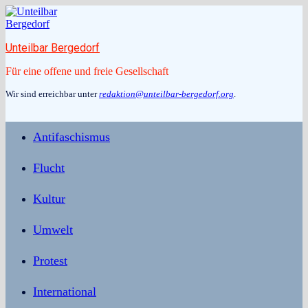
Zum
Inhalt
springen
Unteilbar Bergedorf
Für eine offene und freie Gesellschaft
Wir sind erreichbar unter
redaktion@unteilbar-bergedorf.org
.
Antifaschismus
Flucht
Kultur
Umwelt
Protest
International