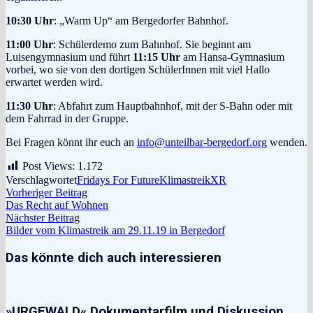
10:30 Uhr
: „Warm Up“ am Bergedorfer Bahnhof.
11:00 Uhr
:
Schülerdemo zum Bahnhof. Sie beginnt am
Luisengymnasium und führt
11:15 Uhr
am Hansa-Gymnasium
vorbei, wo sie von den dortigen SchülerInnen mit viel Hallo
erwartet werden wird.
11:30 Uhr
: Abfahrt zum Hauptbahnhof, mit der S-Bahn oder mit
dem Fahrrad in der Gruppe.
Bei Fragen könnt ihr euch an
info@unteilbar-bergedorf.org
wenden.
Post Views:
1.172
Verschlagwortet
Fridays For Future
Klimastreik
XR
Beitragsnavigation
Vorheriger
Vorheriger Beitrag
Beitrag:
Das Recht auf Wohnen
Nächster
Nächster Beitrag
Beitrag:
Bilder vom Klimastreik am 29.11.19 in Bergedorf
Das könnte dich auch interessieren
»URGEWALD« Dokumentarfilm und Diskussion