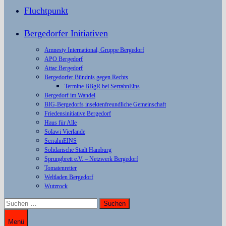
Fluchtpunkt
Bergedorfer Initiativen
Amnesty International, Gruppe Bergedorf
APO Bergedorf
Attac Bergedorf
Bergedorfer Bündnis gegen Rechts
Termine BBgR bei SerrahnEins
Bergedorf im Wandel
BIG-Bergedorfs insektenfreundliche Gemeinschaft
Friedensinitiative Bergedorf
Haus für Alle
Solawi Vierlande
SerrahnEINS
Solidarische Stadt Hamburg
Sprungbrett e.V. – Netzwerk Bergedorf
Tomatenretter
Weltladen Bergedorf
Wutzrock
Suchen
nach:
Menü