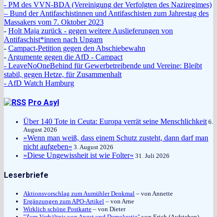
- PM des VVN-BDA (Vereinigung der Verfolgten des Naziregimes)
– Bund der Antifaschistinnen und Antifaschisten zum Jahrestag des
Massakers vom 7. Oktober 2023
-
Holt Maja zurück - gegen weitere Auslieferungen von
Antifaschist*innen nach Ungarn
-
Campact-Petition gegen den Abschiebewahn
-
Argumente gegen die AfD - Campact
- LeaveNoOneBehind für Gewerbetreibende und Vereine: Bleibt
stabil, gegen Hetze, für Zusammenhalt
- AfD Watch Hamburg
Pro Asyl
Über 140 Tote in Ceuta: Europa verrät seine Menschlichkeit
6.
August 2026
»Wenn man weiß, dass einem Schutz zusteht, dann darf man
nicht aufgeben«
3. August 2026
»Diese Ungewissheit ist wie Folter«
31. Juli 2026
Leserbriefe
Aktionsvorschlag zum Aumühler Denkmal
– von Annette
Ergänzungen zum APO-Artikel
– von Arne
Wirklich schöne Postkarte
– von Dieter
"Zum Verhältnis von Angst und Demokratie"
von Erich (Aufstehen)