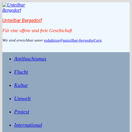
Zum
Inhalt
springen
Unteilbar Bergedorf
Für eine offene und freie Gesellschaft
Wir sind erreichbar unter
redaktion@unteilbar-bergedorf.org
.
Antifaschismus
Flucht
Kultur
Umwelt
Protest
International