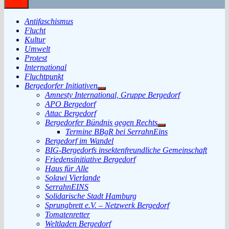
Antifaschismus
Flucht
Kultur
Umwelt
Protest
International
Fluchtpunkt
Bergedorfer Initiativen
Untermenü
Amnesty International, Gruppe Bergedorf
anzeigen
APO Bergedorf
Attac Bergedorf
Bergedorfer Bündnis gegen Rechts
Untermenü
Termine BBgR bei SerrahnEins
anzeigen
Bergedorf im Wandel
BIG-Bergedorfs insektenfreundliche Gemeinschaft
Friedensinitiative Bergedorf
Haus für Alle
Solawi Vierlande
SerrahnEINS
Solidarische Stadt Hamburg
Sprungbrett e.V. – Netzwerk Bergedorf
Tomatenretter
Weltladen Bergedorf