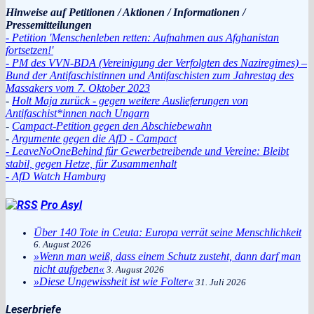
Hinweise auf Petitionen / Aktionen / Informationen /
Pressemitteilungen
- Petition 'Menschenleben retten: Aufnahmen aus Afghanistan
fortsetzen!'
- PM des VVN-BDA (Vereinigung der Verfolgten des Naziregimes) –
Bund der Antifaschistinnen und Antifaschisten zum Jahrestag des
Massakers vom 7. Oktober 2023
-
Holt Maja zurück - gegen weitere Auslieferungen von
Antifaschist*innen nach Ungarn
-
Campact-Petition gegen den Abschiebewahn
-
Argumente gegen die AfD - Campact
- LeaveNoOneBehind für Gewerbetreibende und Vereine: Bleibt
stabil, gegen Hetze, für Zusammenhalt
- AfD Watch Hamburg
Pro Asyl
Über 140 Tote in Ceuta: Europa verrät seine Menschlichkeit
6. August 2026
»Wenn man weiß, dass einem Schutz zusteht, dann darf man
nicht aufgeben«
3. August 2026
»Diese Ungewissheit ist wie Folter«
31. Juli 2026
Leserbriefe