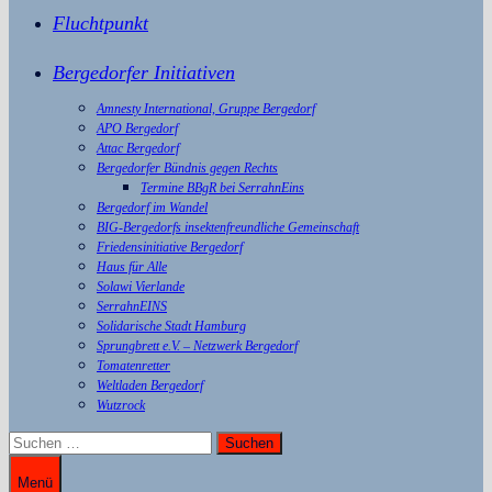
Fluchtpunkt
Bergedorfer Initiativen
Amnesty International, Gruppe Bergedorf
APO Bergedorf
Attac Bergedorf
Bergedorfer Bündnis gegen Rechts
Termine BBgR bei SerrahnEins
Bergedorf im Wandel
BIG-Bergedorfs insektenfreundliche Gemeinschaft
Friedensinitiative Bergedorf
Haus für Alle
Solawi Vierlande
SerrahnEINS
Solidarische Stadt Hamburg
Sprungbrett e.V. – Netzwerk Bergedorf
Tomatenretter
Weltladen Bergedorf
Wutzrock
Suchen
nach:
Menü