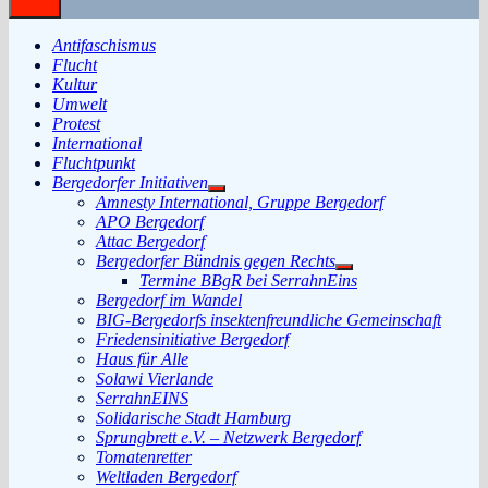
Antifaschismus
Flucht
Kultur
Umwelt
Protest
International
Fluchtpunkt
Bergedorfer Initiativen
Untermenü
Amnesty International, Gruppe Bergedorf
anzeigen
APO Bergedorf
Attac Bergedorf
Bergedorfer Bündnis gegen Rechts
Untermenü
Termine BBgR bei SerrahnEins
anzeigen
Bergedorf im Wandel
BIG-Bergedorfs insektenfreundliche Gemeinschaft
Friedensinitiative Bergedorf
Haus für Alle
Solawi Vierlande
SerrahnEINS
Solidarische Stadt Hamburg
Sprungbrett e.V. – Netzwerk Bergedorf
Tomatenretter
Weltladen Bergedorf