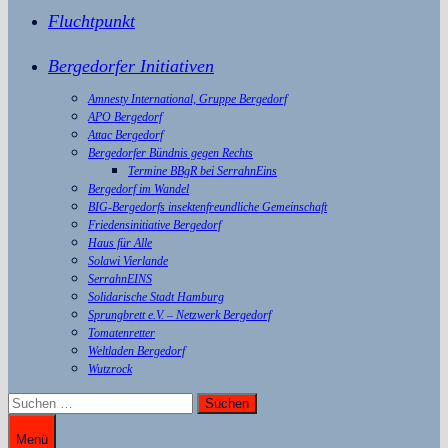
Fluchtpunkt
Bergedorfer Initiativen
Amnesty International, Gruppe Bergedorf
APO Bergedorf
Attac Bergedorf
Bergedorfer Bündnis gegen Rechts
Termine BBgR bei SerrahnEins
Bergedorf im Wandel
BIG-Bergedorfs insektenfreundliche Gemeinschaft
Friedensinitiative Bergedorf
Haus für Alle
Solawi Vierlande
SerrahnEINS
Solidarische Stadt Hamburg
Sprungbrett e.V. – Netzwerk Bergedorf
Tomatenretter
Weltladen Bergedorf
Wutzrock
Suchen
nach:
Menü