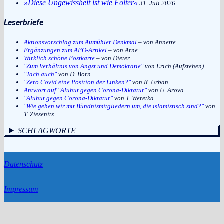
»Diese Ungewissheit ist wie Folter«
31. Juli 2026
Leserbriefe
Aktionsvorschlag zum Aumühler Denkmal
– von Annette
Ergänzungen zum APO-Artikel
– von Arne
Wirklich schöne Postkarte
– von Dieter
"Zum Verhältnis von Angst und Demokratie"
von Erich (Aufstehen)
"Tach auch"
von D. Born
"Zero Covid eine Position der Linken?"
von R. Urban
Antwort auf "Aluhut gegen Corona-Diktatur"
von U. Arova
"Aluhut gegen Corona-Diktatur"
von J. Weretka
"Wie gehen wir mit Bündnismitgliedern um, die islamistisch sind?"
von
T. Ziesenitz
SCHLAGWORTE
Datenschutz
Impressum