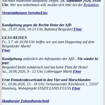
Nächstes #unteilbar-Bergedorf Treffen:
29. September 2026, 19:00
Uhr
. Wer neu teilnehmen will, meldet sich bitte bei der
Redaktion
.
Veranstaltungen SerrahnEins
Kundgebung gegen die Rechte Hetze der AfD
Sa., 25.07.2026, 10-13 Uhr, Bahnhof Bergedorf
Flyer
GEAS-REISEN
Fr., 3.7. ab 16:00 Uhr treffen wir uns zum Happening auf dem
Bergedorfer Markt!
Flyer
Kundgebung
anlässlich des Infostandes der AfD -
Nie wieder ist
jetzt!
Bergedorf bleibt solidarisch und hat keine Platz für Hetze!
Sa., 20.06.2026, 9 - 12 Uhr, Lohbrügger Markt
Flyer
Erste Demokratiewerkstatt in den Vier-und Marschlanden
Fr., 19.06.2026, 15 - 18 Uhr, Ochsenwerder Kirchdeich 1, 21037
Hamburg, Wohnprojekt STADT.LAND.FLUSS
Flyer
Hamburger Zukunftsentscheid