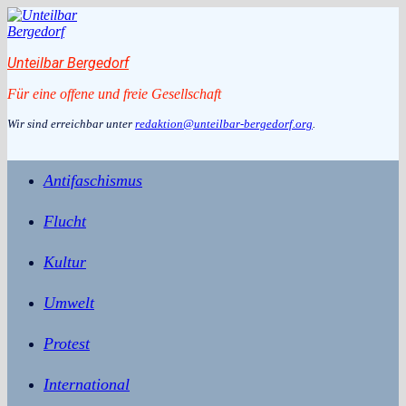
Zum
Inhalt
springen
Unteilbar Bergedorf
Für eine offene und freie Gesellschaft
Wir sind erreichbar unter
redaktion@unteilbar-bergedorf.org
.
Antifaschismus
Flucht
Kultur
Umwelt
Protest
International