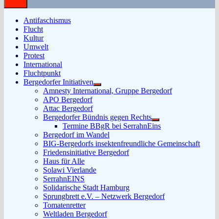
Antifaschismus
Flucht
Kultur
Umwelt
Protest
International
Fluchtpunkt
Bergedorfer Initiativen
Untermenü
Amnesty International, Gruppe Bergedorf
anzeigen
APO Bergedorf
Attac Bergedorf
Bergedorfer Bündnis gegen Rechts
Untermenü
Termine BBgR bei SerrahnEins
anzeigen
Bergedorf im Wandel
BIG-Bergedorfs insektenfreundliche Gemeinschaft
Friedensinitiative Bergedorf
Haus für Alle
Solawi Vierlande
SerrahnEINS
Solidarische Stadt Hamburg
Sprungbrett e.V. – Netzwerk Bergedorf
Tomatenretter
Weltladen Bergedorf