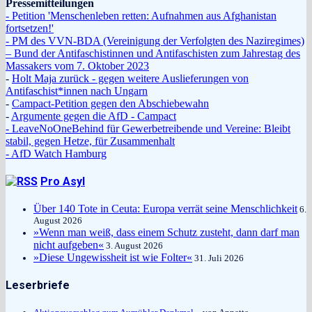
Pressemitteilungen
- Petition 'Menschenleben retten: Aufnahmen aus Afghanistan
fortsetzen!'
- PM des VVN-BDA (Vereinigung der Verfolgten des Naziregimes)
– Bund der Antifaschistinnen und Antifaschisten zum Jahrestag des
Massakers vom 7. Oktober 2023
-
Holt Maja zurück - gegen weitere Auslieferungen von
Antifaschist*innen nach Ungarn
-
Campact-Petition gegen den Abschiebewahn
-
Argumente gegen die AfD - Campact
- LeaveNoOneBehind für Gewerbetreibende und Vereine: Bleibt
stabil, gegen Hetze, für Zusammenhalt
- AfD Watch Hamburg
Pro Asyl
Über 140 Tote in Ceuta: Europa verrät seine Menschlichkeit
6.
August 2026
»Wenn man weiß, dass einem Schutz zusteht, dann darf man
nicht aufgeben«
3. August 2026
»Diese Ungewissheit ist wie Folter«
31. Juli 2026
Leserbriefe