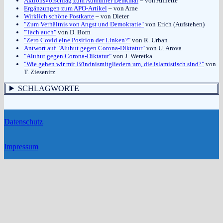
Aktionsvorschlag zum Aumühler Denkmal
– von Annette
Ergänzungen zum APO-Artikel
– von Arne
Wirklich schöne Postkarte
– von Dieter
"Zum Verhältnis von Angst und Demokratie"
von Erich (Aufstehen)
"Tach auch"
von D. Born
"Zero Covid eine Position der Linken?"
von R. Urban
Antwort auf "Aluhut gegen Corona-Diktatur"
von U. Arova
"Aluhut gegen Corona-Diktatur"
von J. Weretka
"Wie gehen wir mit Bündnismitgliedern um, die islamistisch sind?"
von
T. Ziesenitz
SCHLAGWORTE
Datenschutz
Impressum