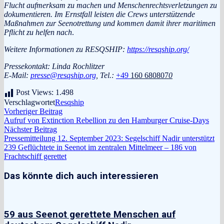
Flucht aufmerksam zu machen und Menschenrechtsverletzungen zu
dokumentieren. Im Ernstfall leisten die Crews unterstützende
Maßnahmen zur Seenotrettung und kommen damit ihrer maritimen
Pflicht zu helfen nach
.
Weitere Informationen zu RESQSHIP:
https://resqship.org/
Pressekontakt: Linda Rochlitzer
E-Mail:
presse@resqship.org
, Tel.:
+49
160 680807
0
Post Views:
1.498
Verschlagwortet
Resqship
Beitragsnavigation
Vorheriger
Vorheriger Beitrag
Beitrag:
Aufruf von Extinction Rebellion zu den Hamburger Cruise-Days
Nächster
Nächster Beitrag
Beitrag:
Pressemitteilung 12. September 2023: Segelschiff Nadir unterstützt
239 Geflüchtete in Seenot im zentralen Mittelmeer – 186 von
Frachtschiff gerettet
Das könnte dich auch interessieren
59 aus Seenot gerettete Menschen auf