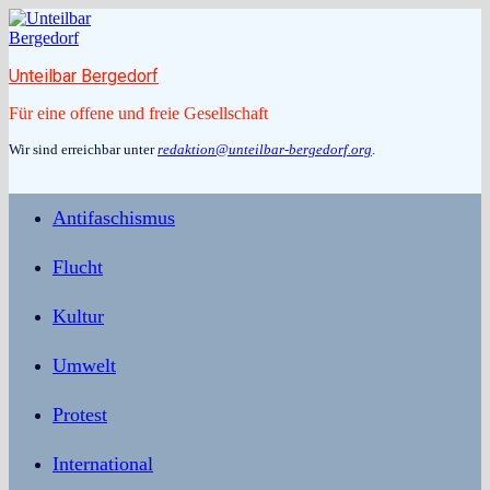
Zum
Inhalt
springen
Unteilbar Bergedorf
Für eine offene und freie Gesellschaft
Wir sind erreichbar unter
redaktion@unteilbar-bergedorf.org
.
Antifaschismus
Flucht
Kultur
Umwelt
Protest
International