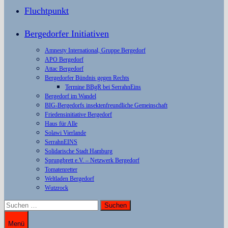
Fluchtpunkt
Bergedorfer Initiativen
Amnesty International, Gruppe Bergedorf
APO Bergedorf
Attac Bergedorf
Bergedorfer Bündnis gegen Rechts
Termine BBgR bei SerrahnEins
Bergedorf im Wandel
BIG-Bergedorfs insektenfreundliche Gemeinschaft
Friedensinitiative Bergedorf
Haus für Alle
Solawi Vierlande
SerrahnEINS
Solidarische Stadt Hamburg
Sprungbrett e.V. – Netzwerk Bergedorf
Tomatenretter
Weltladen Bergedorf
Wutzrock
Suchen
nach:
Menü