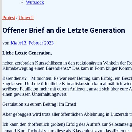
Wutzrock
Protest
/
Umwelt
Offener Brief an die Letzte Generation
von
Klaus
13. Februar 2023
Liebe Letzte Generation,
neben zerebralen Kurzschlüssen in den reaktionärsten Winkeln der Re
Klimabewegung einen Bärendienst.“ Das kam in Form kluger Kommenta
Bärendienst? – Mitnichten: Es war euer Beitrag zum Erfolg, ein Bes
zugelassen. Und die öffentliche Klimadiskussion kam allmählich wied
seriösere Feuilleton mehr mit eurem Anliegen, anstatt sich über eur
einen gewissen Unterhaltungswert.
Gratulation zu eurem Beitrag! Im Ernst!
Aber gebaggert wird trotz aller öffentlichen Ablehnung in Lützerath t
Ich kann den (hoffentlich großen) Erfolg des Aufrufs zur Selbstanzei
jemand Kurt Tucholsky, um diese als Klassenjustiz zu klassifizieren: „I