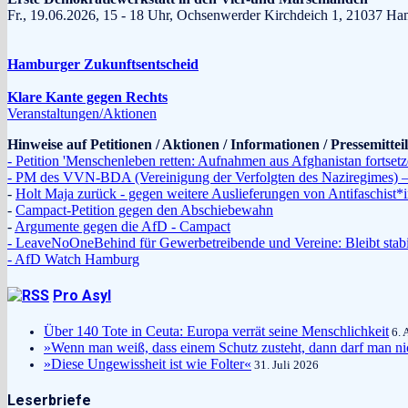
Fr., 19.06.2026, 15 - 18 Uhr, Ochsenwerder Kirchdeich 1, 210
Hamburger Zukunftsentscheid
Klare Kante gegen Rechts
Veranstaltungen/Aktionen
Hinweise auf Petitionen / Aktionen / Informationen / Pressemitte
- Petition 'Menschenleben retten: Aufnahmen aus Afghanistan fortsetz
- PM des VVN-BDA (Vereinigung der Verfolgten des Naziregimes) – 
-
Holt Maja zurück - gegen weitere Auslieferungen von Antifaschist
-
Campact-Petition gegen den Abschiebewahn
-
Argumente gegen die AfD - Campact
- LeaveNoOneBehind für Gewerbetreibende und Vereine: Bleibt stabi
- AfD Watch Hamburg
Pro Asyl
Über 140 Tote in Ceuta: Europa verrät seine Menschlichkeit
6. 
»Wenn man weiß, dass einem Schutz zusteht, dann darf man ni
»Diese Ungewissheit ist wie Folter«
31. Juli 2026
Leserbriefe