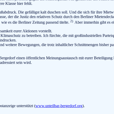
e Klasse hier fehlt.
ßabdruck. Die gefälligst kalt duschen soll. Und die sich für ihre M
sse, der die Justiz den relativen Schutz durch den Berliner Mietende
2)
wie es die Berliner Zeitung passend titelte.
Aber immerhin gibt es 
amkeit eurer Aktionen vorstellt.
limaschutz zu betreiben. Ich fürchte, die mit großindustriellen Parteis
indrucken.
 weitere Bewegungen, die trotz inhaltlicher Schnittmengen bisher paral
 Bergedorf einen öffentlichen Meinungsaustausch mit eurer Beteiligung
dressiert sein wird.
tanzeige unterstützt (
www.unteilbar-bergedorf.org
).