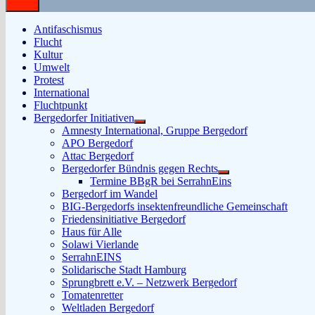
Antifaschismus
Flucht
Kultur
Umwelt
Protest
International
Fluchtpunkt
Bergedorfer Initiativen
Untermenü
Amnesty International, Gruppe Bergedorf
anzeigen
APO Bergedorf
Attac Bergedorf
Bergedorfer Bündnis gegen Rechts
Untermenü
Termine BBgR bei SerrahnEins
anzeigen
Bergedorf im Wandel
BIG-Bergedorfs insektenfreundliche Gemeinschaft
Friedensinitiative Bergedorf
Haus für Alle
Solawi Vierlande
SerrahnEINS
Solidarische Stadt Hamburg
Sprungbrett e.V. – Netzwerk Bergedorf
Tomatenretter
Weltladen Bergedorf