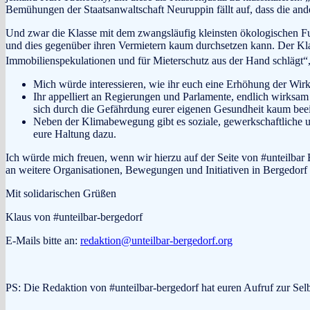
Bemühungen der Staatsanwaltschaft Neuruppin fällt auf, dass die ander
Und zwar die Klasse mit dem zwangsläufig kleinsten ökologischen Fu
und dies gegenüber ihren Vermietern kaum durchsetzen kann. Der Kla
Immobilienspekulationen und für Mieterschutz aus der Hand schlägt“, 
Mich würde interessieren, wie ihr euch eine Erhöhung der Wirks
Ihr appelliert an Regierungen und Parlamente, endlich wirksam K
sich durch die Gefährdung eurer eigenen Gesundheit kaum bee
Neben der Klimabewegung gibt es soziale, gewerkschaftliche und
eure Haltung dazu.
Ich würde mich freuen, wenn wir hierzu auf der Seite von #unteilbar
an weitere Organisationen, Bewegungen und Initiativen in Bergedorf a
Mit solidarischen Grüßen
Klaus von #unteilbar-bergedorf
E-Mails bitte an:
redaktion@unteilbar-bergedorf.org
PS: Die Redaktion von #unteilbar-bergedorf hat euren Aufruf zur Selbs