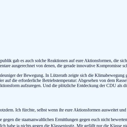
publik gab es auch solche Reaktionen auf eure Aktionsformen, die sich
re ausgerechnet von denen, die gerade innovative Kompromisse schli
chleuniger der Bewegung. In Lützerath zeigte sich die Klimabewegung 
er auf die erforderliche Betriebstemperatur: Abgesehen von dem Rasseln
e Aktionsform aufzuregen. Und die plötzliche Entdeckung der CDU als 
rotzdem. Ich fürchte, selbst wenn ihr eure Aktionsformen ausweitet und 
ge gegen die staatsanwaltlichen Ermittlungen gegen euch nicht bewerten
ch habe ja nichts gegen die Klassenjustiz. Mir gefällt nur die Klasse ni