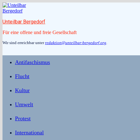
Zum
Inhalt
springen
Unteilbar Bergedorf
Für eine offene und freie Gesellschaft
Wir sind erreichbar unter
redaktion@unteilbar-bergedorf.org
.
Antifaschismus
Flucht
Kultur
Umwelt
Protest
International