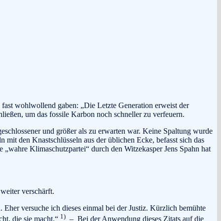
 fast wohlwollend gaben: „Die Letzte Generation erweist der
eßen, um das fossile Karbon noch schneller zu verfeuern.
geschlossener und größer als zu erwarten war. Keine Spaltung wurde
 mit den Knastschlüsseln aus der üblichen Ecke, befasst sich das
die „wahre Klimaschutzpartei“ durch den Witzekasper Jens Spahn hat
weiter verschärft.
. Eher versuche ich dieses einmal bei der Justiz. Kürzlich bemühte
1)
cht, die sie macht.“
– Bei der Anwendung dieses Zitats auf die