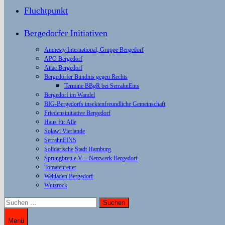
Fluchtpunkt
Bergedorfer Initiativen
Amnesty International, Gruppe Bergedorf
APO Bergedorf
Attac Bergedorf
Bergedorfer Bündnis gegen Rechts
Termine BBgR bei SerrahnEins
Bergedorf im Wandel
BIG-Bergedorfs insektenfreundliche Gemeinschaft
Friedensinitiative Bergedorf
Haus für Alle
Solawi Vierlande
SerrahnEINS
Solidarische Stadt Hamburg
Sprungbrett e.V. – Netzwerk Bergedorf
Tomatenretter
Weltladen Bergedorf
Wutzrock
Suchen
nach:
Menü