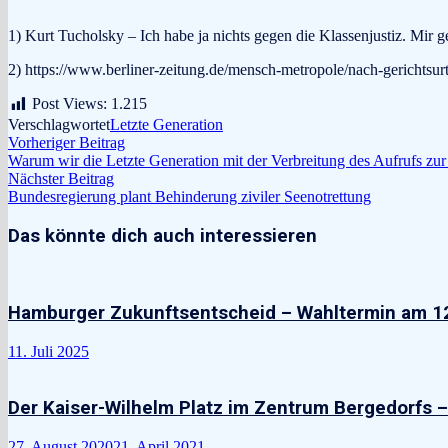
1) Kurt Tucholsky – Ich habe ja nichts gegen die Klassenjustiz. Mir gef
2) https://www.berliner-zeitung.de/mensch-metropole/nach-gerichtsur
Post Views:
1.215
Verschlagwortet
Letzte Generation
Beitragsnavigation
Vorheriger
Vorheriger Beitrag
Beitrag:
Warum wir die Letzte Generation mit der Verbreitung des Aufrufs zur 
Nächster
Nächster Beitrag
Beitrag:
Bundesregierung plant Behinderung ziviler Seenotrettung
Das könnte dich auch interessieren
Hamburger Zukunftsentscheid – Wahltermin am 1
11. Juli 2025
Der Kaiser-Wilhelm Platz im Zentrum Bergedorfs – 
27. August 2020
21. April 2021