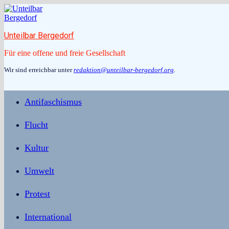
Zum
Inhalt
springen
Unteilbar Bergedorf
Für eine offene und freie Gesellschaft
Wir sind erreichbar unter
redaktion@unteilbar-bergedorf.org
.
Antifaschismus
Flucht
Kultur
Umwelt
Protest
International