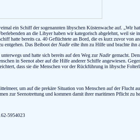
weimal ein Schiff der sogenannten libyschen Küstenwache auf. „Wir ha
Überlebenden an die Libyer haben wir kategorisch abgelehnt, weil sie i
chiff hatte bereits ca. 40 Geflüchtete an Bord, die es kurz zuvor von
zu entgehen. Das Beiboot der
Nadir
eilte ihm zu Hilfe und brachte ihn
unterwegs und hatte sich bereits auf den Weg zur
Nadir
gemacht. Denn
schen in Seenot aber auf die Hilfe anderer Schiffe angewiesen. Gegen
leichtert, dass sie die Menschen vor der Rückführung in libysche Folte
Mittelmeer, um auf die prekäre Situation von Menschen auf der Fluch
men zur Seenotrettung und kommen damit ihrer maritimen Pflicht zu he
 0162-5954023