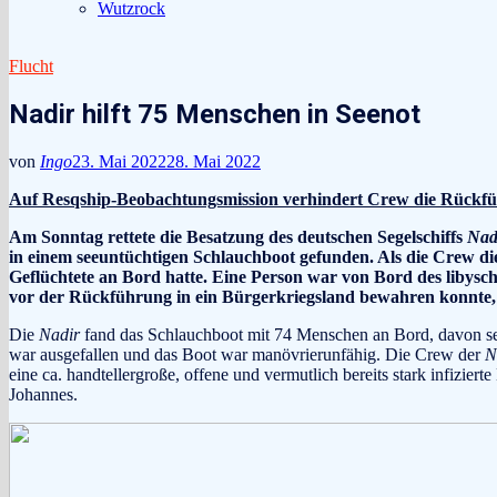
Wutzrock
Flucht
Nadir hilft 75 Menschen in Seenot
von
Ingo
23. Mai 2022
28. Mai 2022
Auf Resqship-Beobachtungsmission verhindert Crew die Rückfü
Am Sonntag rettete die Besatzung des deutschen Segelschiffs
Nad
in einem seeuntüchtigen Schlauchboot gefunden. Als die Crew di
Geflüchtete an Bord hatte. Eine Person war von Bord des liby
vor der Rückführung in ein Bürgerkriegsland bewahren konnte
Die
Nadir
fand das Schlauchboot mit 74 Menschen an Bord, davon sec
war ausgefallen und das Boot war manövrierunfähig. Die Crew der
N
eine ca. handtellergroße, offene und vermutlich bereits stark infizie
Johannes.