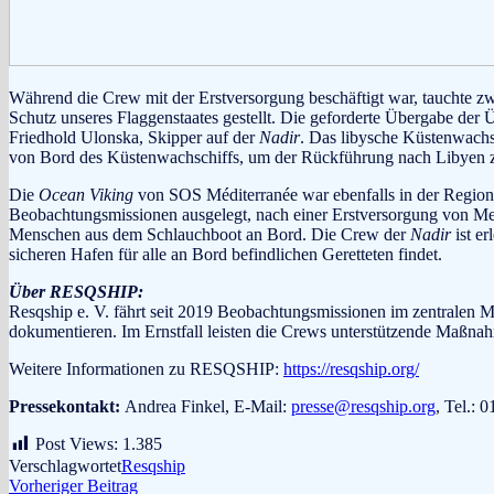
Während die Crew mit der Erstversorgung beschäftigt war, tauchte z
Schutz unseres Flaggenstaates gestellt. Die geforderte Übergabe der 
Friedhold Ulonska, Skipper auf der
Nadir
. Das libysche Küstenwachs
von Bord des Küstenwachschiffs, um der Rückführung nach Libyen 
Die
Ocean Viking
von SOS Méditerranée war ebenfalls in der Region 
Beobachtungsmissionen ausgelegt, nach einer Erstversorgung von Men
Menschen aus dem Schlauchboot an Bord. Die Crew der
Nadir
ist er
sicheren Hafen für alle an Bord befindlichen Geretteten findet.
Über RESQSHIP:
Resqship e. V. fährt seit 2019 Beobachtungsmissionen im zentralen 
dokumentieren. Im Ernstfall leisten die Crews unterstützende Maßnah
Weitere Informationen zu RESQSHIP:
https://resqship.org/
Pressekontakt:
Andrea Finkel, E-Mail:
presse@resqship.org
, Tel.:
Post Views:
1.385
Verschlagwortet
Resqship
Beitragsnavigation
Vorheriger
Vorheriger Beitrag