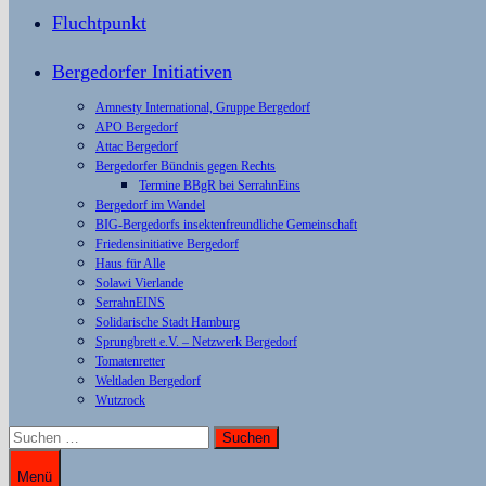
Fluchtpunkt
Bergedorfer Initiativen
Amnesty International, Gruppe Bergedorf
APO Bergedorf
Attac Bergedorf
Bergedorfer Bündnis gegen Rechts
Termine BBgR bei SerrahnEins
Bergedorf im Wandel
BIG-Bergedorfs insektenfreundliche Gemeinschaft
Friedensinitiative Bergedorf
Haus für Alle
Solawi Vierlande
SerrahnEINS
Solidarische Stadt Hamburg
Sprungbrett e.V. – Netzwerk Bergedorf
Tomatenretter
Weltladen Bergedorf
Wutzrock
Suchen
nach:
Menü