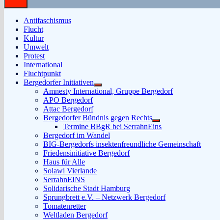
Antifaschismus
Flucht
Kultur
Umwelt
Protest
International
Fluchtpunkt
Bergedorfer Initiativen
Untermenü
Amnesty International, Gruppe Bergedorf
anzeigen
APO Bergedorf
Attac Bergedorf
Bergedorfer Bündnis gegen Rechts
Untermenü
Termine BBgR bei SerrahnEins
anzeigen
Bergedorf im Wandel
BIG-Bergedorfs insektenfreundliche Gemeinschaft
Friedensinitiative Bergedorf
Haus für Alle
Solawi Vierlande
SerrahnEINS
Solidarische Stadt Hamburg
Sprungbrett e.V. – Netzwerk Bergedorf
Tomatenretter
Weltladen Bergedorf