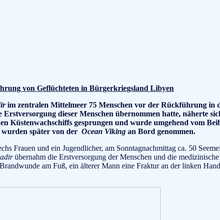
hrung von Geflüchteten in Bürgerkriegsland Libyen
ir
im zentralen Mittelmeer 75 Menschen vor der Rückführung in d
e Erstversorgung dieser Menschen übernommen hatte, näherte sich 
schen Küstenwachschiffs gesprungen und wurde umgehend vom Bei
, wurden später von der
Ocean Viking
an Bord genommen.
hs Frauen und ein Jugendlicher, am Sonntagnachmittag ca. 50 Seemeil
adir
übernahm die Erstversorgung der Menschen und die medizinische N
rte Brandwunde am Fuß, ein älterer Mann eine Fraktur an der linken Hand