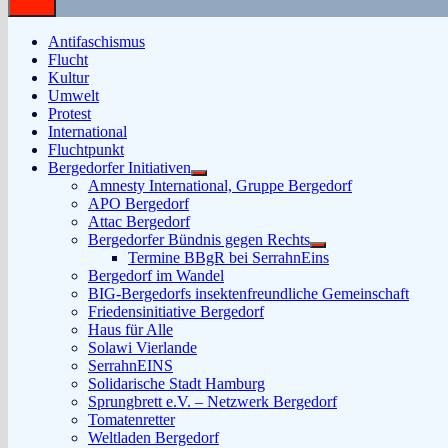
Antifaschismus
Flucht
Kultur
Umwelt
Protest
International
Fluchtpunkt
Bergedorfer Initiativen
Untermenü
Amnesty International, Gruppe Bergedorf
anzeigen
APO Bergedorf
Attac Bergedorf
Bergedorfer Bündnis gegen Rechts
Untermenü
Termine BBgR bei SerrahnEins
anzeigen
Bergedorf im Wandel
BIG-Bergedorfs insektenfreundliche Gemeinschaft
Friedensinitiative Bergedorf
Haus für Alle
Solawi Vierlande
SerrahnEINS
Solidarische Stadt Hamburg
Sprungbrett e.V. – Netzwerk Bergedorf
Tomatenretter
Weltladen Bergedorf