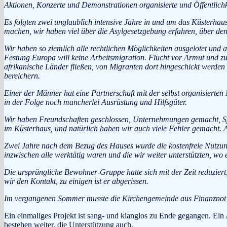
Aktionen, Konzerte und Demonstrationen organisierte und Öffentlichk
Es folgten zwei unglaublich intensive Jahre in und um das Küsterhaus.
machen, wir haben viel über die Asylgesetzgebung erfahren, über d
Wir haben so ziemlich alle rechtlichen Möglichkeiten ausgelotet und 
Festung Europa will keine Arbeitsmigration. Flucht vor Armut und zur
afrikanische Länder fließen, von Migranten dort hingeschickt werden 
bereichern.
Einer der Männer hat eine Partnerschaft mit der selbst organisierten
in der Folge noch mancherlei Ausrüstung und Hilfsgüter.
Wir haben Freundschaften geschlossen, Unternehmungen gemacht, Sp
im Küsterhaus, und natürlich haben wir auch viele Fehler gemacht. Al
Zwei Jahre nach dem Bezug des Hauses wurde die kostenfreie Nutzun
inzwischen alle werktätig waren und die wir weiter unterstützten, wo 
Die ursprüngliche Bewohner-Gruppe hatte sich mit der Zeit reduziert,
wir den Kontakt, zu einigen ist er abgerissen.
Im vergangenen Sommer musste die Kirchengemeinde aus Finanznot d
Ein einmaliges Projekt ist sang- und klanglos zu Ende gegangen. Ein
bestehen weiter, die Unterstützung auch.