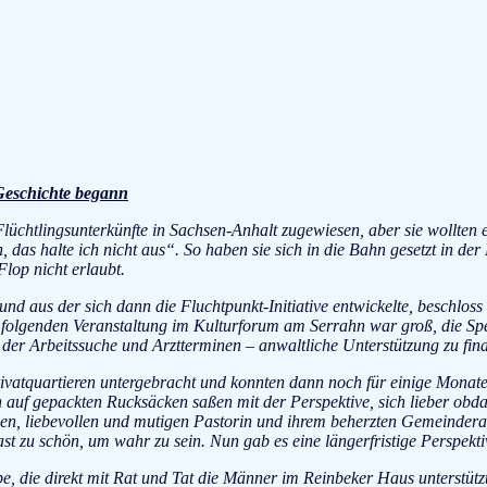
Geschichte begann
chtlingsunterkünfte in Sachsen-Anhalt zugewiesen, aber sie wollten e
, das halte ich nicht aus“. So haben sie sich in die Bahn gesetzt in 
Flop nicht erlaubt.
d aus der sich dann die Fluchtpunkt-Initiative entwickelte, beschloss 
s folgenden Veranstaltung im Kulturforum am Serrahn war groß, die Spe
i der Arbeitssuche und Arztterminen – anwaltliche Unterstützung zu fina
vatquartieren untergebracht und konnten dann noch für einige Monate
n auf gepackten Rucksäcken saßen mit der Perspektive, sich lieber o
en, liebevollen und mutigen Pastorin und ihrem beherzten Gemeinderat,
t zu schön, um wahr zu sein. Nun gab es eine längerfristige Perspekt
pe, die direkt mit Rat und Tat die Männer im Reinbeker Haus unterstütz