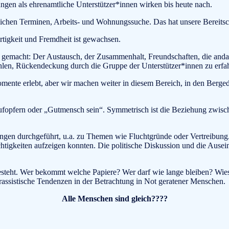
ungen als ehrenamtliche Unterstützer*innen wirken bis heute nach.
dlichen Terminen, Arbeits- und Wohnungssuche. Das hat unsere Bereitsc
tigkeit und Fremdheit ist gewachsen.
 gemacht: Der Austausch, der Zusammenhalt, Freundschaften, die andau
len, Rückendeckung durch die Gruppe der Unterstützer*innen zu erfahr
ente erlebt, aber wir machen weiter in diesem Bereich, in den Bergedo
ufopfern oder „Gutmensch sein“. Symmetrisch ist die Beziehung zwische
tungen durchgeführt, u.a. zu Themen wie Fluchtgründe oder Vertreibung. 
tigkeiten aufzeigen konnten. Die politische Diskussion und die Auseina
besteht. Wer bekommt welche Papiere? Wer darf wie lange bleiben? Wie
s rassistische Tendenzen in der Betrachtung in Not geratener Menschen.
Alle Menschen sind gleich????