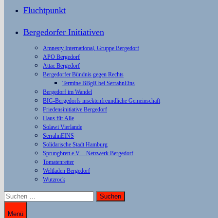
Fluchtpunkt
Bergedorfer Initiativen
Amnesty International, Gruppe Bergedorf
APO Bergedorf
Attac Bergedorf
Bergedorfer Bündnis gegen Rechts
Termine BBgR bei SerrahnEins
Bergedorf im Wandel
BIG-Bergedorfs insektenfreundliche Gemeinschaft
Friedensinitiative Bergedorf
Haus für Alle
Solawi Vierlande
SerrahnEINS
Solidarische Stadt Hamburg
Sprungbrett e.V. – Netzwerk Bergedorf
Tomatenretter
Weltladen Bergedorf
Wutzrock
Suchen
nach:
Menü