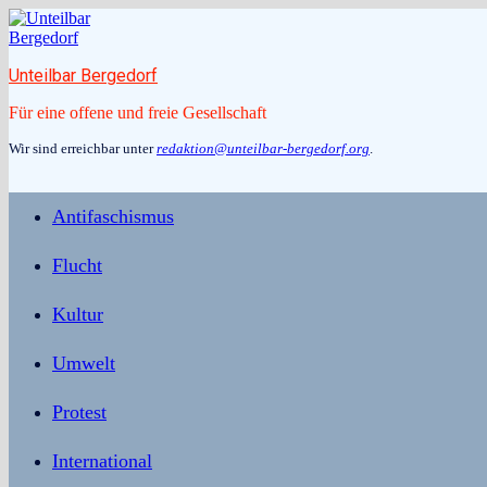
Zum
Inhalt
springen
Unteilbar Bergedorf
Für eine offene und freie Gesellschaft
Wir sind erreichbar unter
redaktion@unteilbar-bergedorf.org
.
Antifaschismus
Flucht
Kultur
Umwelt
Protest
International