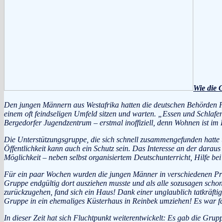
Wie die
Den jungen Männern aus Westafrika hatten die deutschen Behörden Flü
einem oft feindseligen Umfeld sitzen und warten. „Essen und Schlafen
Bergedorfer Jugendzentrum – erstmal inoffiziell, denn Wohnen ist im 
Die Unterstützungsgruppe, die sich schnell zusammengefunden hatte un
Öffentlichkeit kann auch ein Schutz sein. Das Interesse an der darau
Möglichkeit – neben selbst organisiertem Deutschunterricht, Hilfe be
Für ein paar Wochen wurden die jungen Männer in verschiedenen Pri
Gruppe endgültig dort ausziehen musste und als alle sozusagen scho
zurückzugehen, fand sich ein Haus! Dank einer unglaublich tatkräftig
Gruppe in ein ehemaliges Küsterhaus in Reinbek umziehen! Es war fas
In dieser Zeit hat sich Fluchtpunkt weiterentwickelt: Es gab die Grup