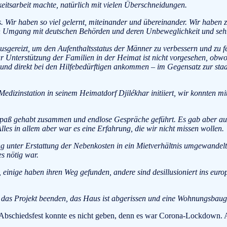
eitsarbeit machte, natürlich mit vielen Überschneidungen.
 Wir haben so viel gelernt, miteinander und übereinander. Wir haben zah
en Umgang mit deutschen Behörden und deren Unbeweglichkeit und sehr
ausgereizt, um den Aufenthaltsstatus der Männer zu verbessern und zu 
 Unterstützung der Familien in der Heimat ist nicht vorgesehen, obwohl 
und direkt bei den Hilfebedürftigen ankommen – im Gegensatz zur staatl
 Medizinstation in seinem Heimatdorf Djilékhar initiiert, wir konnten 
aß gehabt zusammen und endlose Gespräche geführt. Es gab aber auch
les in allem aber war es eine Erfahrung, die wir nicht missen wollen.
g unter Erstattung der Nebenkosten in ein Mietverhältnis umgewandel
es nötig war.
 einige haben ihren Weg gefunden, andere sind desillusioniert ins eur
as Projekt beenden, das Haus ist abgerissen und eine Wohnungsbauge
 Abschiedsfest konnte es nicht geben, denn es war Corona-Lockdown. Ab