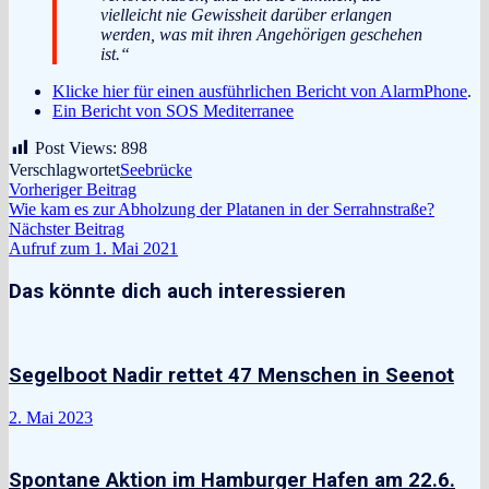
vielleicht nie Gewissheit darüber erlangen
werden, was mit ihren Angehörigen geschehen
ist.“
Klicke hier für einen ausführlichen Bericht von AlarmPhone
.
Ein Bericht von SOS Mediterranee
Post Views:
898
Verschlagwortet
Seebrücke
Beitragsnavigation
Vorheriger
Vorheriger Beitrag
Beitrag:
Wie kam es zur Abholzung der Platanen in der Serrahnstraße?
Nächster
Nächster Beitrag
Beitrag:
Aufruf zum 1. Mai 2021
Das könnte dich auch interessieren
Segelboot Nadir rettet 47 Menschen in Seenot
2. Mai 2023
Spontane Aktion im Hamburger Hafen am 22.6.