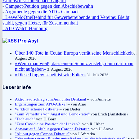
Antifaschist*innen nach Ungarn
-
Campact-Petition gegen den Abschiebewahn
-
Argumente gegen die AfD - Campact
- LeaveNoOneBehind für Gewerbetreibende und Vereine: Bleibt
stabil, gegen Hetze, für Zusammenhalt
- AfD Watch Hamburg
Pro Asyl
Über 140 Tote in Ceuta: Europa verrät seine Menschlichkeit
6.
August 2026
»Wenn man weiß, dass einem Schutz zusteht, dann darf man
nicht aufgeben«
3. August 2026
»Diese Ungewissheit ist wie Folter«
31. Juli 2026
Leserbriefe
Aktionsvorschlag zum Aumühler Denkmal
– von Annette
Ergänzungen zum APO-Artikel
– von Arne
Wirklich schöne Postkarte
– von Dieter
"Zum Verhältnis von Angst und Demokratie"
von Erich (Aufstehen)
"Tach auch"
von D. Born
"Zero Covid eine Position der Linken?"
von R. Urban
Antwort auf "Aluhut gegen Corona-Diktatur"
von U. Arova
"Aluhut gegen Corona-Diktatur"
von J. Weretka
"Wie gehen wir mit Bündnismitgliedern um, die islamistisch sind?"
von