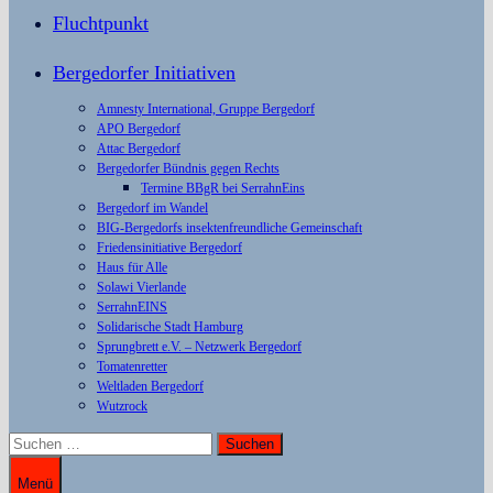
Fluchtpunkt
Bergedorfer Initiativen
Amnesty International, Gruppe Bergedorf
APO Bergedorf
Attac Bergedorf
Bergedorfer Bündnis gegen Rechts
Termine BBgR bei SerrahnEins
Bergedorf im Wandel
BIG-Bergedorfs insektenfreundliche Gemeinschaft
Friedensinitiative Bergedorf
Haus für Alle
Solawi Vierlande
SerrahnEINS
Solidarische Stadt Hamburg
Sprungbrett e.V. – Netzwerk Bergedorf
Tomatenretter
Weltladen Bergedorf
Wutzrock
Suchen
nach:
Menü