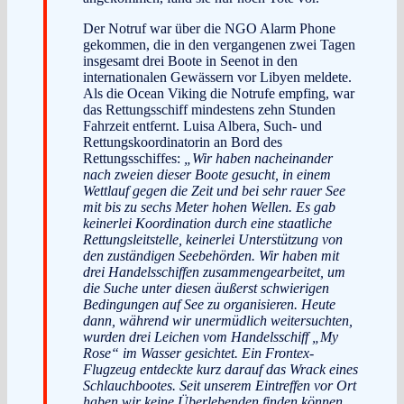
Der Notruf war über die NGO Alarm Phone
gekommen, die in den vergangenen zwei Tagen
insgesamt drei Boote in Seenot in den
internationalen Gewässern vor Libyen meldete.
Als die Ocean Viking die Notrufe empfing, war
das Rettungsschiff mindestens zehn Stunden
Fahrzeit entfernt. Luisa Albera, Such- und
Rettungskoordinatorin an Bord des
Rettungsschiffes:
„Wir haben nacheinander
nach zweien dieser Boote gesucht, in einem
Wettlauf gegen die Zeit und bei sehr rauer See
mit bis zu sechs Meter hohen Wellen. Es gab
keinerlei Koordination durch eine staatliche
Rettungsleitstelle, keinerlei Unterstützung von
den zuständigen Seebehörden. Wir haben mit
drei Handelsschiffen zusammengearbeitet, um
die Suche unter diesen äußerst schwierigen
Bedingungen auf See zu organisieren. Heute
dann, während wir unermüdlich weitersuchten,
wurden drei Leichen vom Handelsschiff „My
Rose“ im Wasser gesichtet. Ein Frontex-
Flugzeug entdeckte kurz darauf das Wrack eines
Schlauchbootes. Seit unserem Eintreffen vor Ort
haben wir keine Überlebenden finden können,