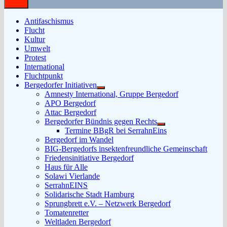
Antifaschismus
Flucht
Kultur
Umwelt
Protest
International
Fluchtpunkt
Bergedorfer Initiativen
Untermenü
Amnesty International, Gruppe Bergedorf
anzeigen
APO Bergedorf
Attac Bergedorf
Bergedorfer Bündnis gegen Rechts
Untermenü
Termine BBgR bei SerrahnEins
anzeigen
Bergedorf im Wandel
BIG-Bergedorfs insektenfreundliche Gemeinschaft
Friedensinitiative Bergedorf
Haus für Alle
Solawi Vierlande
SerrahnEINS
Solidarische Stadt Hamburg
Sprungbrett e.V. – Netzwerk Bergedorf
Tomatenretter
Weltladen Bergedorf