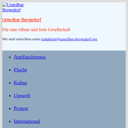
Zum
Inhalt
springen
Unteilbar Bergedorf
Für eine offene und freie Gesellschaft
Wir sind erreichbar unter
redaktion@unteilbar-bergedorf.org
.
Antifaschismus
Flucht
Kultur
Umwelt
Protest
International