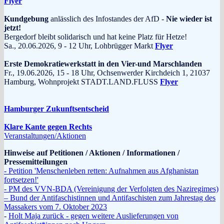
Flyer
Kundgebung
anlässlich des Infostandes der AfD -
Nie wieder ist
jetzt!
Bergedorf bleibt solidarisch und hat keine Platz für Hetze!
Sa., 20.06.2026, 9 - 12 Uhr, Lohbrügger Markt
Flyer
Erste Demokratiewerkstatt in den Vier-und Marschlanden
Fr., 19.06.2026, 15 - 18 Uhr, Ochsenwerder Kirchdeich 1, 21037
Hamburg, Wohnprojekt STADT.LAND.FLUSS
Flyer
Hamburger Zukunftsentscheid
Klare Kante gegen Rechts
Veranstaltungen/Aktionen
Hinweise auf Petitionen / Aktionen / Informationen /
Pressemitteilungen
- Petition 'Menschenleben retten: Aufnahmen aus Afghanistan
fortsetzen!'
- PM des VVN-BDA (Vereinigung der Verfolgten des Naziregimes)
– Bund der Antifaschistinnen und Antifaschisten zum Jahrestag des
Massakers vom 7. Oktober 2023
-
Holt Maja zurück - gegen weitere Auslieferungen von