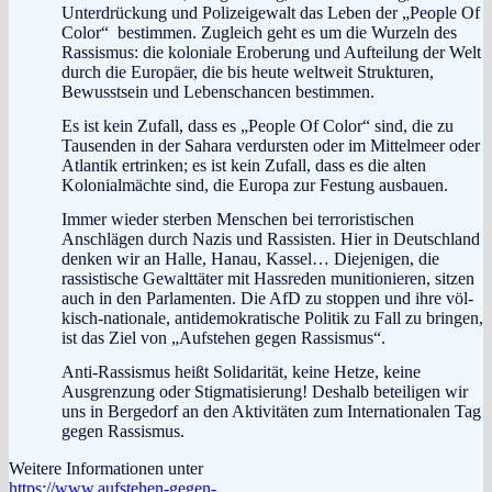
Unterdrückung und Polizeigewalt das Le­ben der „People Of
Color“
bestimmen. Zu­gleich geht es um die Wurzeln des
Rassismus: die koloniale Eroberung und Aufteilung der Welt
durch die Europäer, die bis heute weltweit Strukturen,
Bewusstsein und Lebenschancen bestimmen.
Es ist kein Zufall, dass es „People Of Color“ sind, die zu
Tausenden in der Sahara verdursten oder im Mittelmeer oder
Atlantik ertrinken; es ist kein Zufall, dass es die alten
Kolonialmächte sind, die Europa zur Festung ausbauen.
Immer wieder sterben Menschen bei terroristischen
Anschlägen durch Nazis und Rassisten. Hier in Deutschland
denken wir an Halle, Hanau, Kassel… Diejenigen, die
rassistische Gewalttäter mit Hassreden munitionieren, sitzen
auch in den Parlamenten. Die AfD zu stoppen und ihre völ­
kisch-nationale, antidemokratische Politik zu Fall zu bringen,
ist das Ziel von „Aufstehen gegen Ras­sismus“.
Anti-Rassismus heißt Solidarität, keine Hetze, keine
Ausgrenzung oder Stigmatisierung! Deshalb beteiligen wir
uns in Bergedorf an den Aktivitä­ten zum Internationalen Tag
gegen Rassismus.
Weitere Informationen unter
https://www.aufstehen-gegen-