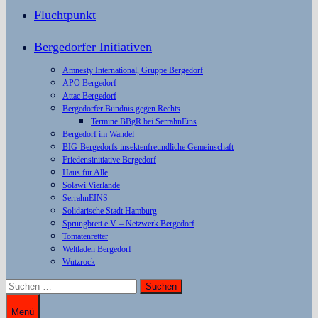
Fluchtpunkt
Bergedorfer Initiativen
Amnesty International, Gruppe Bergedorf
APO Bergedorf
Attac Bergedorf
Bergedorfer Bündnis gegen Rechts
Termine BBgR bei SerrahnEins
Bergedorf im Wandel
BIG-Bergedorfs insektenfreundliche Gemeinschaft
Friedensinitiative Bergedorf
Haus für Alle
Solawi Vierlande
SerrahnEINS
Solidarische Stadt Hamburg
Sprungbrett e.V. – Netzwerk Bergedorf
Tomatenretter
Weltladen Bergedorf
Wutzrock
Suchen
nach:
Menü