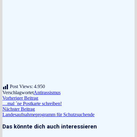
Post Views:
4.950
Verschlagwortet
Antirassismus
Beitragsnavigation
Vorheriger
Vorheriger Beitrag
Beitrag:
…mal ´ne Postkarte schreiben!
Nächster
Nächster Beitrag
Beitrag:
Landesaufnahmeprogramm für Schutzsuchende
Das könnte dich auch interessieren