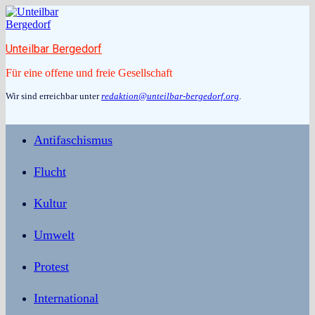
Zum
Inhalt
springen
Unteilbar Bergedorf
Für eine offene und freie Gesellschaft
Wir sind erreichbar unter
redaktion@unteilbar-bergedorf.org
.
Antifaschismus
Flucht
Kultur
Umwelt
Protest
International