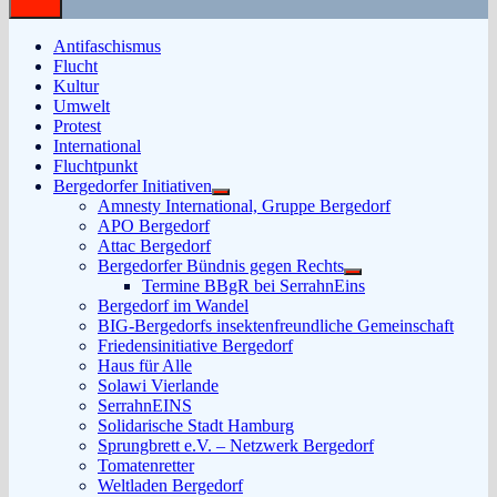
Antifaschismus
Flucht
Kultur
Umwelt
Protest
International
Fluchtpunkt
Bergedorfer Initiativen
Untermenü
Amnesty International, Gruppe Bergedorf
anzeigen
APO Bergedorf
Attac Bergedorf
Bergedorfer Bündnis gegen Rechts
Untermenü
Termine BBgR bei SerrahnEins
anzeigen
Bergedorf im Wandel
BIG-Bergedorfs insektenfreundliche Gemeinschaft
Friedensinitiative Bergedorf
Haus für Alle
Solawi Vierlande
SerrahnEINS
Solidarische Stadt Hamburg
Sprungbrett e.V. – Netzwerk Bergedorf
Tomatenretter
Weltladen Bergedorf