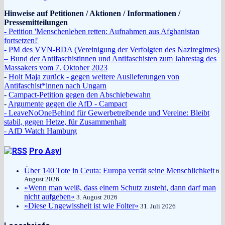
Hinweise auf Petitionen / Aktionen / Informationen /
Pressemitteilungen
- Petition 'Menschenleben retten: Aufnahmen aus Afghanistan
fortsetzen!'
- PM des VVN-BDA (Vereinigung der Verfolgten des Naziregimes)
– Bund der Antifaschistinnen und Antifaschisten zum Jahrestag des
Massakers vom 7. Oktober 2023
-
Holt Maja zurück - gegen weitere Auslieferungen von
Antifaschist*innen nach Ungarn
-
Campact-Petition gegen den Abschiebewahn
-
Argumente gegen die AfD - Campact
- LeaveNoOneBehind für Gewerbetreibende und Vereine: Bleibt
stabil, gegen Hetze, für Zusammenhalt
- AfD Watch Hamburg
Pro Asyl
Über 140 Tote in Ceuta: Europa verrät seine Menschlichkeit
6.
August 2026
»Wenn man weiß, dass einem Schutz zusteht, dann darf man
nicht aufgeben«
3. August 2026
»Diese Ungewissheit ist wie Folter«
31. Juli 2026