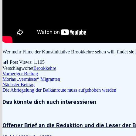
Wer mehr Filme der Kunstinitiative Brookkehre sehen will, findet sie
Post Views:
1.105
Verschlagwortet
Brookkehre
Beitragsnavigation
Vorheriger
Vorheriger Beitrag
Beitrag:
Morias „vermisste“ Migranten
Nächster
Nächster Beitrag
Beitrag:
Die Abriegelung der Balkanroute muss aufgehoben werden
Das könnte dich auch interessieren
Offener Brief an die Redaktion und die Leser der 