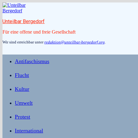
Zum
Inhalt
springen
Unteilbar Bergedorf
Für eine offene und freie Gesellschaft
Wir sind erreichbar unter
redaktion@unteilbar-bergedorf.org
.
Antifaschismus
Flucht
Kultur
Umwelt
Protest
International