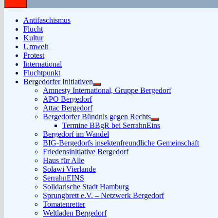
Antifaschismus
Flucht
Kultur
Umwelt
Protest
International
Fluchtpunkt
Bergedorfer Initiativen
Untermenü
Amnesty International, Gruppe Bergedorf
anzeigen
APO Bergedorf
Attac Bergedorf
Bergedorfer Bündnis gegen Rechts
Untermenü
Termine BBgR bei SerrahnEins
anzeigen
Bergedorf im Wandel
BIG-Bergedorfs insektenfreundliche Gemeinschaft
Friedensinitiative Bergedorf
Haus für Alle
Solawi Vierlande
SerrahnEINS
Solidarische Stadt Hamburg
Sprungbrett e.V. – Netzwerk Bergedorf
Tomatenretter
Weltladen Bergedorf