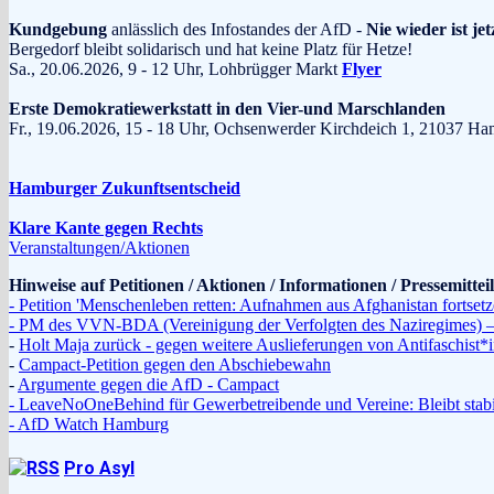
Kundgebung
anlässlich des Infostandes der AfD -
Nie wieder ist jet
Bergedorf bleibt solidarisch und hat keine Platz für Hetze!
Sa., 20.06.2026, 9 - 12 Uhr, Lohbrügger Markt
Flyer
Erste Demokratiewerkstatt in den Vier-und Marschlanden
Fr., 19.06.2026, 15 - 18 Uhr, Ochsenwerder Kirchdeich 1, 210
Hamburger Zukunftsentscheid
Klare Kante gegen Rechts
Veranstaltungen/Aktionen
Hinweise auf Petitionen / Aktionen / Informationen / Pressemitte
- Petition 'Menschenleben retten: Aufnahmen aus Afghanistan fortsetz
- PM des VVN-BDA (Vereinigung der Verfolgten des Naziregimes) – 
-
Holt Maja zurück - gegen weitere Auslieferungen von Antifaschist
-
Campact-Petition gegen den Abschiebewahn
-
Argumente gegen die AfD - Campact
- LeaveNoOneBehind für Gewerbetreibende und Vereine: Bleibt stabi
- AfD Watch Hamburg
Pro Asyl