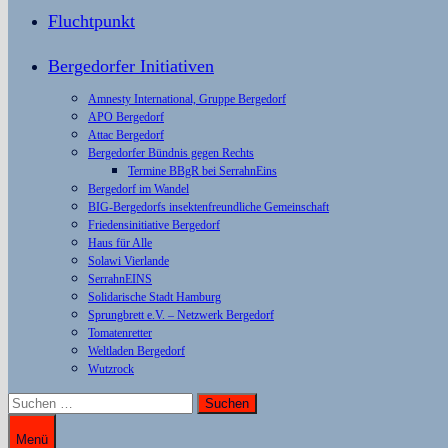
Fluchtpunkt
Bergedorfer Initiativen
Amnesty International, Gruppe Bergedorf
APO Bergedorf
Attac Bergedorf
Bergedorfer Bündnis gegen Rechts
Termine BBgR bei SerrahnEins
Bergedorf im Wandel
BIG-Bergedorfs insektenfreundliche Gemeinschaft
Friedensinitiative Bergedorf
Haus für Alle
Solawi Vierlande
SerrahnEINS
Solidarische Stadt Hamburg
Sprungbrett e.V. – Netzwerk Bergedorf
Tomatenretter
Weltladen Bergedorf
Wutzrock
Suchen
nach:
Menü