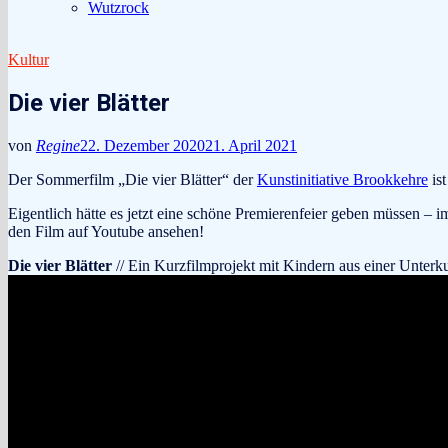
Wutzrock
Kultur
Die vier Blätter
von
Regine
22. Dezember 2020
21. April 2021
Der Sommerfilm „Die vier Blätter“ der
Kunstinitiative Brookkehre
ist
Eigentlich hätte es jetzt eine schöne Premierenfeier geben müssen – i
den Film auf Youtube ansehen!
Die vier Blätter
// Ein Kurzfilmprojekt mit Kindern aus einer Unterku