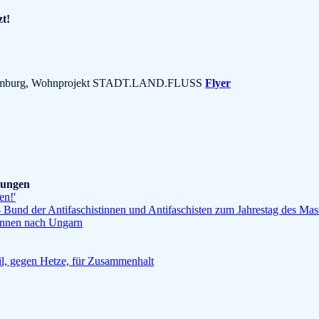
zt!
37 Hamburg, Wohnprojekt STADT.LAND.FLUSS
Flyer
ilungen
en!'
Bund der Antifaschistinnen und Antifaschisten zum Jahrestag des Ma
*innen nach Ungarn
l, gegen Hetze, für Zusammenhalt