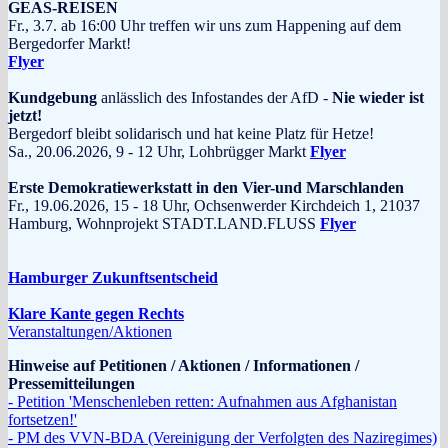
GEAS-REISEN
Fr., 3.7. ab 16:00 Uhr treffen wir uns zum Happening auf dem
Bergedorfer Markt!
Flyer
Kundgebung
anlässlich des Infostandes der AfD -
Nie wieder ist
jetzt!
Bergedorf bleibt solidarisch und hat keine Platz für Hetze!
Sa., 20.06.2026, 9 - 12 Uhr, Lohbrügger Markt
Flyer
Erste Demokratiewerkstatt in den Vier-und Marschlanden
Fr., 19.06.2026, 15 - 18 Uhr, Ochsenwerder Kirchdeich 1, 21037
Hamburg, Wohnprojekt STADT.LAND.FLUSS
Flyer
Hamburger Zukunftsentscheid
Klare Kante gegen Rechts
Veranstaltungen/Aktionen
Hinweise auf Petitionen / Aktionen / Informationen /
Pressemitteilungen
- Petition 'Menschenleben retten: Aufnahmen aus Afghanistan
fortsetzen!'
- PM des VVN-BDA (Vereinigung der Verfolgten des Naziregimes)