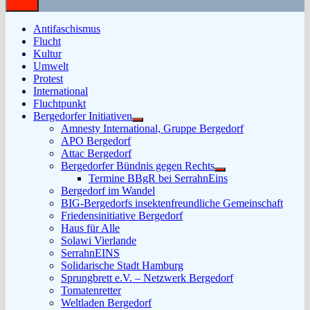
Antifaschismus
Flucht
Kultur
Umwelt
Protest
International
Fluchtpunkt
Bergedorfer Initiativen
Untermenü
Amnesty International, Gruppe Bergedorf
anzeigen
APO Bergedorf
Attac Bergedorf
Bergedorfer Bündnis gegen Rechts
Untermenü
Termine BBgR bei SerrahnEins
anzeigen
Bergedorf im Wandel
BIG-Bergedorfs insektenfreundliche Gemeinschaft
Friedensinitiative Bergedorf
Haus für Alle
Solawi Vierlande
SerrahnEINS
Solidarische Stadt Hamburg
Sprungbrett e.V. – Netzwerk Bergedorf
Tomatenretter
Weltladen Bergedorf