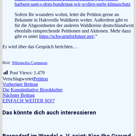
harburg-sagt-s-dem-bundestag-wir-wollen-mehr-klimaschutz
Sofern Ihr woanders wohnt, leitet die Petition gerne an
Bekannte in Hakverdis Wahlkreis weiter. Außerdem gibt es
für die Abgeordneten der anderen Wahlkreise deutschlandweit
ebenfalls entsprechende Petitionen und Aktionen. Mehr dazu
gibt es unter
https://schwarmforfuture.net/
.“
Er wird über das Gespräch berichten…
Bild:
Wikimedia Commons
Post Views:
1.479
Verschlagwortet
Petition
Beitragsnavigation
Vorheriger
Vorheriger Beitrag
Beitrag:
Die Kunstinitiative Brookkehre
Nächster
Nächster Beitrag
Beitrag:
EINFACH WEITER SO!?
Das könnte dich auch interessieren