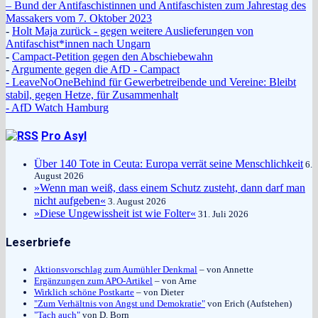
– Bund der Antifaschistinnen und Antifaschisten zum Jahrestag des
Massakers vom 7. Oktober 2023
-
Holt Maja zurück - gegen weitere Auslieferungen von
Antifaschist*innen nach Ungarn
-
Campact-Petition gegen den Abschiebewahn
-
Argumente gegen die AfD - Campact
- LeaveNoOneBehind für Gewerbetreibende und Vereine: Bleibt
stabil, gegen Hetze, für Zusammenhalt
- AfD Watch Hamburg
Pro Asyl
Über 140 Tote in Ceuta: Europa verrät seine Menschlichkeit
6.
August 2026
»Wenn man weiß, dass einem Schutz zusteht, dann darf man
nicht aufgeben«
3. August 2026
»Diese Ungewissheit ist wie Folter«
31. Juli 2026
Leserbriefe
Aktionsvorschlag zum Aumühler Denkmal
– von Annette
Ergänzungen zum APO-Artikel
– von Arne
Wirklich schöne Postkarte
– von Dieter
"Zum Verhältnis von Angst und Demokratie"
von Erich (Aufstehen)
"Tach auch"
von D. Born