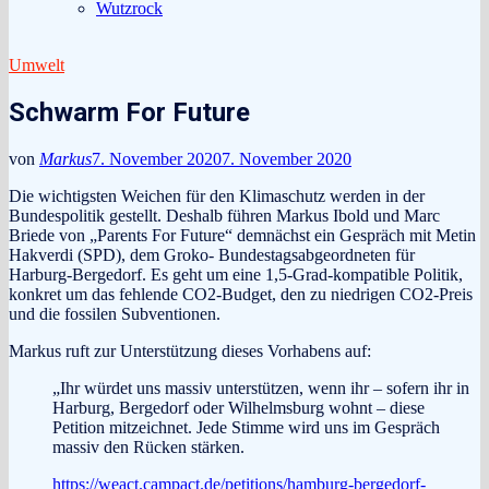
Wutzrock
Umwelt
Schwarm For Future
von
Markus
7. November 2020
7. November 2020
Die wichtigsten Weichen für den Klimaschutz werden in der
Bundespolitik gestellt. Deshalb führen Markus Ibold und Marc
Briede von „Parents For Future“ demnächst ein Gespräch mit Metin
Hakverdi (SPD), dem Groko- Bundestagsabgeordneten für
Harburg-Bergedorf. Es geht um eine 1,5-Grad-kompatible Politik,
konkret um das fehlende CO2-Budget, den zu niedrigen CO2-Preis
und die fossilen Subventionen.
Markus ruft zur Unterstützung dieses Vorhabens auf:
„Ihr würdet uns massiv unterstützen, wenn ihr – sofern ihr in
Harburg, Bergedorf oder Wilhelmsburg wohnt – diese
Petition mitzeichnet. Jede Stimme wird uns im Gespräch
massiv den Rücken stärken.
https://weact.campact.de/petitions/hamburg-bergedorf-