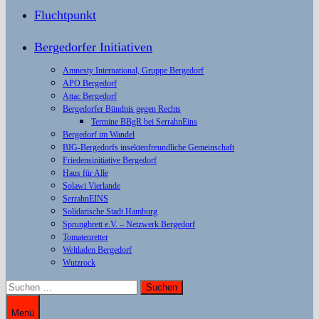
Fluchtpunkt
Bergedorfer Initiativen
Amnesty International, Gruppe Bergedorf
APO Bergedorf
Attac Bergedorf
Bergedorfer Bündnis gegen Rechts
Termine BBgR bei SerrahnEins
Bergedorf im Wandel
BIG-Bergedorfs insektenfreundliche Gemeinschaft
Friedensinitiative Bergedorf
Haus für Alle
Solawi Vierlande
SerrahnEINS
Solidarische Stadt Hamburg
Sprungbrett e.V. – Netzwerk Bergedorf
Tomatenretter
Weltladen Bergedorf
Wutzrock
Suchen
nach:
Menü