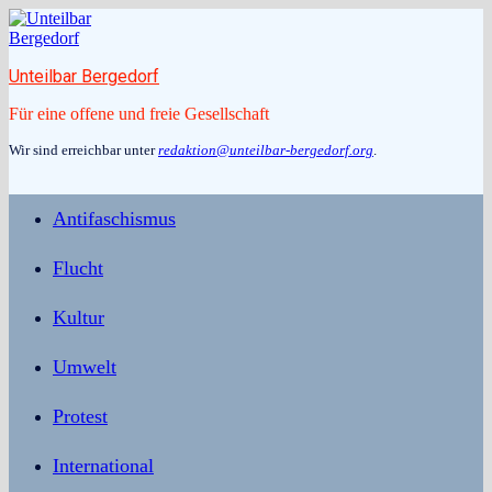
Zum
Inhalt
springen
Unteilbar Bergedorf
Für eine offene und freie Gesellschaft
Wir sind erreichbar unter
redaktion@unteilbar-bergedorf.org
.
Antifaschismus
Flucht
Kultur
Umwelt
Protest
International