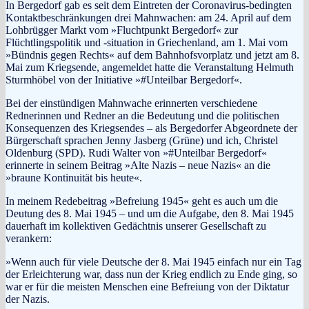
In Bergedorf gab es seit dem Eintreten der Coronavirus-bedingten
Kontaktbeschränkungen drei Mahnwachen: am 24. April auf dem
Lohbrügger Markt vom »Fluchtpunkt Bergedorf« zur
Flüchtlingspolitik und -situation in Griechenland, am 1. Mai vom
»Bündnis gegen Rechts« auf dem Bahnhofsvorplatz und jetzt am 8.
Mai zum Kriegsende, angemeldet hatte die Veranstaltung Helmuth
Sturmhöbel von der Initiative »#Unteilbar Bergedorf«.
Bei der einstündigen Mahnwache erinnerten verschiedene
Rednerinnen und Redner an die Bedeutung und die politischen
Konsequenzen des Kriegsendes – als Bergedorfer Abgeordnete der
Bürgerschaft sprachen Jenny Jasberg (Grüne) und ich, Christel
Oldenburg (SPD). Rudi Walter von »#Unteilbar Bergedorf«
erinnerte in seinem Beitrag »Alte Nazis – neue Nazis« an die
»braune Kontinuität bis heute«.
In meinem Redebeitrag »Befreiung 1945« geht es auch um die
Deutung des 8. Mai 1945 – und um die Aufgabe, den 8. Mai 1945
dauerhaft im kollektiven Gedächtnis unserer Gesellschaft zu
verankern:
»Wenn auch für viele Deutsche der 8. Mai 1945 einfach nur ein Tag
der Erleichterung war, dass nun der Krieg endlich zu Ende ging, so
war er für die meisten Menschen eine Befreiung von der Diktatur
der Nazis.