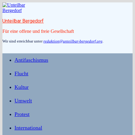
Zum
Inhalt
springen
Unteilbar Bergedorf
Für eine offene und freie Gesellschaft
Wir sind erreichbar unter
redaktion@unteilbar-bergedorf.org
.
Antifaschismus
Flucht
Kultur
Umwelt
Protest
International