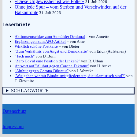
»Diese Ungewissheit ist wie Folter«
31. Juli 2026
Ohne jede Spur – vom Sterben und Verschwinden auf der
Balkanroute
31. Juli 2026
Leserbriefe
Aktionsvorschlag zum Aumühler Denkmal
– von Annette
Ergänzungen zum APO-Artikel
– von Arne
Wirklich schöne Postkarte
– von Dieter
"Zum Verhältnis von Angst und Demokratie"
von Erich (Aufstehen)
"Tach auch"
von D. Born
"Zero Covid eine Position der Linken?"
von R. Urban
Antwort auf "Aluhut gegen Corona-Diktatur"
von U. Arova
"Aluhut gegen Corona-Diktatur"
von J. Weretka
"Wie gehen wir mit Bündnismitgliedern um, die islamistisch sind?"
von
T. Ziesenitz
SCHLAGWORTE
Datenschutz
Impressum