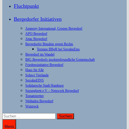
Fluchtpunkt
Bergedorfer Initiativen
Amnesty International, Gruppe Bergedorf
APO Bergedorf
Attac Bergedorf
Bergedorfer Bündnis gegen Rechts
Termine BBgR bei SerrahnEins
Bergedorf im Wandel
BIG-Bergedorfs insektenfreundliche Gemeinschaft
Friedensinitiative Bergedorf
Haus für Alle
Solawi Vierlande
SerrahnEINS
Solidarische Stadt Hamburg
Sprungbrett e.V. – Netzwerk Bergedorf
Tomatenretter
Weltladen Bergedorf
Wutzrock
Suchen
nach:
Menü