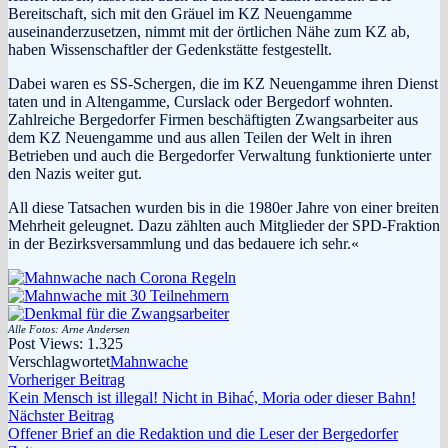
Bereitschaft, sich mit den Gräuel im KZ Neuengamme
auseinanderzusetzen, nimmt mit der örtlichen Nähe zum KZ ab,
haben Wissenschaftler der Gedenkstätte festgestellt.
Dabei waren es SS-Schergen, die im KZ Neuengamme ihren Dienst
taten und in Altengamme, Curslack oder Bergedorf wohnten.
Zahlreiche Bergedorfer Firmen beschäftigten Zwangsarbeiter aus
dem KZ Neuengamme und aus allen Teilen der Welt in ihren
Betrieben und auch die Bergedorfer Verwaltung funktionierte unter
den Nazis weiter gut.
All diese Tatsachen wurden bis in die 1980er Jahre von einer breiten
Mehrheit geleugnet. Dazu zählten auch Mitglieder der SPD-Fraktion
in der Bezirksversammlung und das bedauere ich sehr.«
Alle Fotos: Arne Andersen
Post Views:
1.325
Verschlagwortet
Mahnwache
Beitragsnavigation
Vorheriger
Vorheriger Beitrag
Beitrag:
Kein Mensch ist illegal! Nicht in Bihać, Moria oder dieser Bahn!
Nächster
Nächster Beitrag
Beitrag:
Offener Brief an die Redaktion und die Leser der Bergedorfer