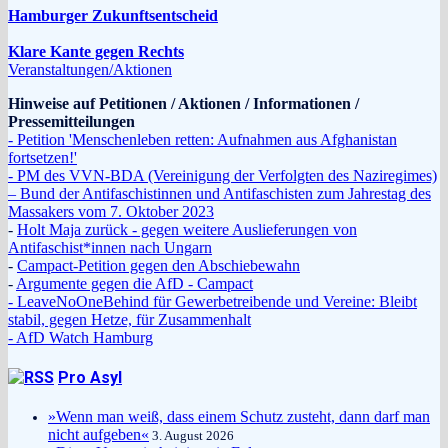
Hamburger Zukunftsentscheid
Klare Kante gegen Rechts
Veranstaltungen/Aktionen
Hinweise auf Petitionen / Aktionen / Informationen /
Pressemitteilungen
- Petition 'Menschenleben retten: Aufnahmen aus Afghanistan
fortsetzen!'
- PM des VVN-BDA (Vereinigung der Verfolgten des Naziregimes)
– Bund der Antifaschistinnen und Antifaschisten zum Jahrestag des
Massakers vom 7. Oktober 2023
-
Holt Maja zurück - gegen weitere Auslieferungen von
Antifaschist*innen nach Ungarn
-
Campact-Petition gegen den Abschiebewahn
-
Argumente gegen die AfD - Campact
- LeaveNoOneBehind für Gewerbetreibende und Vereine: Bleibt
stabil, gegen Hetze, für Zusammenhalt
- AfD Watch Hamburg
Pro Asyl
»Wenn man weiß, dass einem Schutz zusteht, dann darf man
nicht aufgeben«
3. August 2026