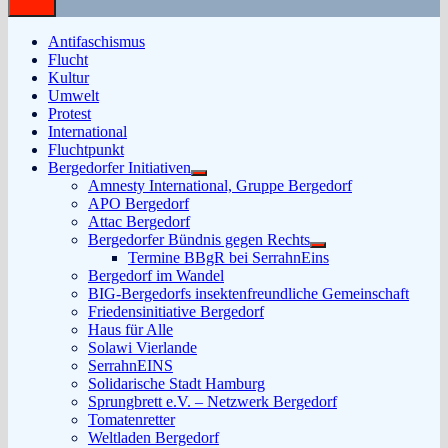
Antifaschismus
Flucht
Kultur
Umwelt
Protest
International
Fluchtpunkt
Bergedorfer Initiativen
Untermenü
Amnesty International, Gruppe Bergedorf
anzeigen
APO Bergedorf
Attac Bergedorf
Bergedorfer Bündnis gegen Rechts
Untermenü
Termine BBgR bei SerrahnEins
anzeigen
Bergedorf im Wandel
BIG-Bergedorfs insektenfreundliche Gemeinschaft
Friedensinitiative Bergedorf
Haus für Alle
Solawi Vierlande
SerrahnEINS
Solidarische Stadt Hamburg
Sprungbrett e.V. – Netzwerk Bergedorf
Tomatenretter
Weltladen Bergedorf