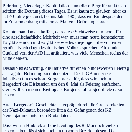
Befreiung, Niederlage, Kapitulation – um diese Begriffe rankt sich
seitdem die Deutung dieses Tages. Es ist kaum zu glauben, aber es
hat 40 Jahre gedauert, bis ins Jahr 1985, dass ein Bundespräsident
im Zusammenhang mit dem 8. Mai von Befreiung sprach.
Konnte man damals hoffen, dass diese Sichtweise nun bereit für
eine gesellschaftliche Mehrheit war, muss man heute konstatieren:
Es gibt sie noch und es gibt sie wieder, diejenigen, die von einer
›großen Niederlage des deutschen Volkes‹ sprechen. Alexander
Gauland von der AfD hat artikuliert, was viele Menschen rechts der
Mitte denken.
Deshalb ist es wichtig, die Initiative für einen bundesweiten Feiertag
als Tag der Befreiung zu unterstützen. Der DGB und viele
Initiativen tun es schon. Sorgen wir dafür, dass wir auch in
Bergedorf die Diskussion um den 8. Mai als Feiertag entfachen.
Gern will ich meinen Beitrag als Bürgerschaftsabgeordnete dazu
leisten.­­
Auch Bergedorfs Geschichte ist geprägt durch die Grausamkeiten
der Nazi-Diktatur, besonders litten die Gefangenen des KZ
Neuengamme unter den Brutalitäten:
Dass wir im Hinblick auf die Deutung des 8. Mai noch viel zu
leisten haben, lässt sich auch an unserem Bezirk ablesen. Die