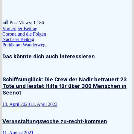
Post Views:
1.186
Beitragsnavigation
Vorheriger
Vorheriger Beitrag
Beitrag:
Corona und die Folgen
Nächster
Nächster Beitrag
Beitrag:
Politik am Wanderweg
Das könnte dich auch interessieren
Schiffsunglück: Die Crew der Nadir betrauert 23
Tote und leistet Hilfe für über 300 Menschen in
Seenot
13. April 2023
13. April 2023
Veranstaltungswoche zu-recht-kommen
11. August 2021