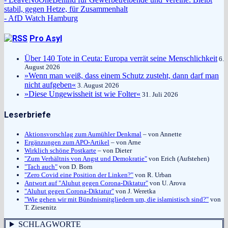
stabil, gegen Hetze, für Zusammenhalt
- AfD Watch Hamburg
Pro Asyl
Über 140 Tote in Ceuta: Europa verrät seine Menschlichkeit
6.
August 2026
»Wenn man weiß, dass einem Schutz zusteht, dann darf man
nicht aufgeben«
3. August 2026
»Diese Ungewissheit ist wie Folter«
31. Juli 2026
Leserbriefe
Aktionsvorschlag zum Aumühler Denkmal
– von Annette
Ergänzungen zum APO-Artikel
– von Arne
Wirklich schöne Postkarte
– von Dieter
"Zum Verhältnis von Angst und Demokratie"
von Erich (Aufstehen)
"Tach auch"
von D. Born
"Zero Covid eine Position der Linken?"
von R. Urban
Antwort auf "Aluhut gegen Corona-Diktatur"
von U. Arova
"Aluhut gegen Corona-Diktatur"
von J. Weretka
"Wie gehen wir mit Bündnismitgliedern um, die islamistisch sind?"
von
T. Ziesenitz
SCHLAGWORTE