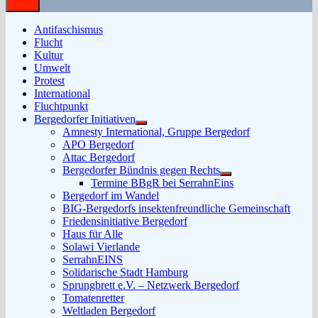
Antifaschismus
Flucht
Kultur
Umwelt
Protest
International
Fluchtpunkt
Bergedorfer Initiativen
Untermenü
Amnesty International, Gruppe Bergedorf
anzeigen
APO Bergedorf
Attac Bergedorf
Bergedorfer Bündnis gegen Rechts
Untermenü
Termine BBgR bei SerrahnEins
anzeigen
Bergedorf im Wandel
BIG-Bergedorfs insektenfreundliche Gemeinschaft
Friedensinitiative Bergedorf
Haus für Alle
Solawi Vierlande
SerrahnEINS
Solidarische Stadt Hamburg
Sprungbrett e.V. – Netzwerk Bergedorf
Tomatenretter
Weltladen Bergedorf