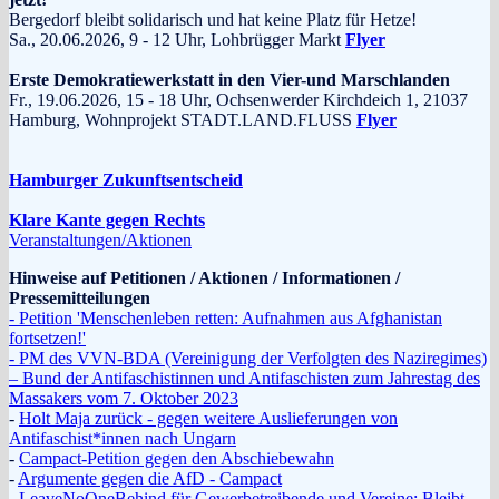
Bergedorf bleibt solidarisch und hat keine Platz für Hetze!
Sa., 20.06.2026, 9 - 12 Uhr, Lohbrügger Markt
Flyer
Erste Demokratiewerkstatt in den Vier-und Marschlanden
Fr., 19.06.2026, 15 - 18 Uhr, Ochsenwerder Kirchdeich 1, 21037
Hamburg, Wohnprojekt STADT.LAND.FLUSS
Flyer
Hamburger Zukunftsentscheid
Klare Kante gegen Rechts
Veranstaltungen/Aktionen
Hinweise auf Petitionen / Aktionen / Informationen /
Pressemitteilungen
- Petition 'Menschenleben retten: Aufnahmen aus Afghanistan
fortsetzen!'
- PM des VVN-BDA (Vereinigung der Verfolgten des Naziregimes)
– Bund der Antifaschistinnen und Antifaschisten zum Jahrestag des
Massakers vom 7. Oktober 2023
-
Holt Maja zurück - gegen weitere Auslieferungen von
Antifaschist*innen nach Ungarn
-
Campact-Petition gegen den Abschiebewahn
-
Argumente gegen die AfD - Campact
- LeaveNoOneBehind für Gewerbetreibende und Vereine: Bleibt