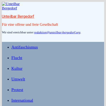
Zum
Inhalt
springen
Unteilbar Bergedorf
Für eine offene und freie Gesellschaft
Wir sind erreichbar unter
redaktion@unteilbar-bergedorf.org
.
Antifaschismus
Flucht
Kultur
Umwelt
Protest
International