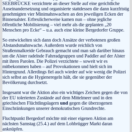
SEEBRÜCKE verzichtete an dieser Stelle auf eine gerichtliche
Auseinandersetzung und organisierte stattdessen die dann kurzfristig
genehmigten
vier Minimahnwachen an den jeweiligen Ecken der
Binnenalster. Erfreulicherweise kamen nun – ohne jegliche
öffentliche Mobilisierung – viel mehr als die geplanten „20
Menschen pro Ecke“ – u.a. auch eine kleine Bergedorfer Gruppe.
So entwickelten sich dann doch Ansätze der verbotenen großen
Abstandsmahnwache. Außerdem wurde reichlich von
Straßenmalkreide Gebrauch gemacht
und man sah darüber hinaus
um die Alster radelnde Fahrradgruppen und Paddler auf der Alster
mit ihren Parolen. Die Polizei verzichtete – soweit wir es
mitbekommen haben – auf Provokationen und hielt sich im
Hintergrund. Allerdings fiel auch wieder auf wie wenig die Polizei
sich selbst an die Hygieneregeln hält, die sie gegenüber der
Bevölkerung durchsetzt.
Insgesamt war die Aktion also ein wichtiges Zeichen gegen die von
der EU tolerierten Zustände auf dem Mittelmeer und in den
griechischen Flüchtlingslagern
und
gegen die überzogenen
Einschränkungen unserer demokratischen Grundrechte.
Fluchtpunkt Bergedorf möchte mit einer eigenen Aktion am
nächsten Samstag (25.4.) auf dem Lohbrügger Markt daran
anknüpfen.