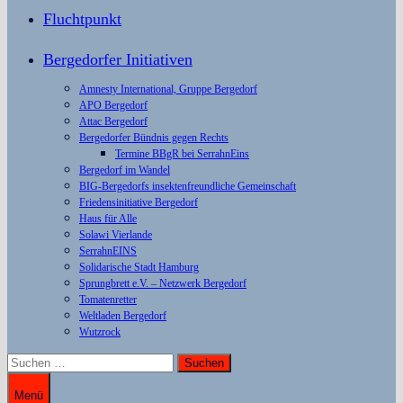
Fluchtpunkt
Bergedorfer Initiativen
Amnesty International, Gruppe Bergedorf
APO Bergedorf
Attac Bergedorf
Bergedorfer Bündnis gegen Rechts
Termine BBgR bei SerrahnEins
Bergedorf im Wandel
BIG-Bergedorfs insektenfreundliche Gemeinschaft
Friedensinitiative Bergedorf
Haus für Alle
Solawi Vierlande
SerrahnEINS
Solidarische Stadt Hamburg
Sprungbrett e.V. – Netzwerk Bergedorf
Tomatenretter
Weltladen Bergedorf
Wutzrock
Suchen
nach:
Menü