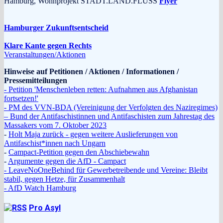
Hamburg, Wohnprojekt STADT.LAND.FLUSS
Flyer
Hamburger Zukunftsentscheid
Klare Kante gegen Rechts
Veranstaltungen/Aktionen
Hinweise auf Petitionen / Aktionen / Informationen /
Pressemitteilungen
- Petition 'Menschenleben retten: Aufnahmen aus Afghanistan
fortsetzen!'
- PM des VVN-BDA (Vereinigung der Verfolgten des Naziregimes)
– Bund der Antifaschistinnen und Antifaschisten zum Jahrestag des
Massakers vom 7. Oktober 2023
-
Holt Maja zurück - gegen weitere Auslieferungen von
Antifaschist*innen nach Ungarn
-
Campact-Petition gegen den Abschiebewahn
-
Argumente gegen die AfD - Campact
- LeaveNoOneBehind für Gewerbetreibende und Vereine: Bleibt
stabil, gegen Hetze, für Zusammenhalt
- AfD Watch Hamburg
Pro Asyl