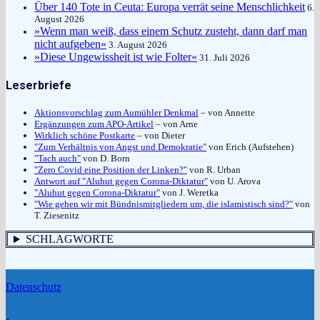
Über 140 Tote in Ceuta: Europa verrät seine Menschlichkeit
6.
August 2026
»Wenn man weiß, dass einem Schutz zusteht, dann darf man
nicht aufgeben«
3. August 2026
»Diese Ungewissheit ist wie Folter«
31. Juli 2026
Leserbriefe
Aktionsvorschlag zum Aumühler Denkmal
– von Annette
Ergänzungen zum APO-Artikel
– von Arne
Wirklich schöne Postkarte
– von Dieter
"Zum Verhältnis von Angst und Demokratie"
von Erich (Aufstehen)
"Tach auch"
von D. Born
"Zero Covid eine Position der Linken?"
von R. Urban
Antwort auf "Aluhut gegen Corona-Diktatur"
von U. Arova
"Aluhut gegen Corona-Diktatur"
von J. Weretka
"Wie gehen wir mit Bündnismitgliedern um, die islamistisch sind?"
von
T. Ziesenitz
SCHLAGWORTE
Datenschutz