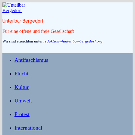
Zum
Inhalt
springen
Unteilbar Bergedorf
Für eine offene und freie Gesellschaft
Wir sind erreichbar unter
redaktion@unteilbar-bergedorf.org
.
Antifaschismus
Flucht
Kultur
Umwelt
Protest
International