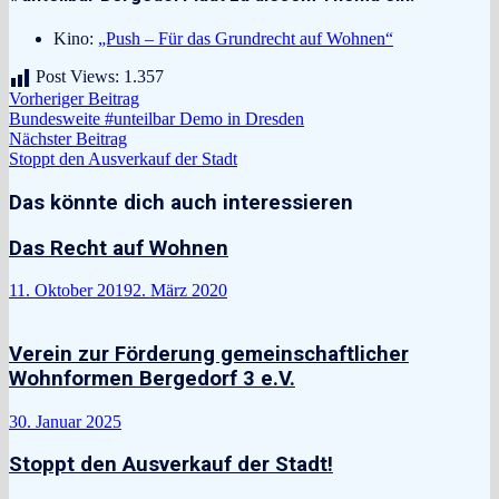
Kino:
„Push – Für das Grundrecht auf Wohnen“
Post Views:
1.357
Beitragsnavigation
Vorheriger
Vorheriger Beitrag
Beitrag:
Bundesweite #unteilbar Demo in Dresden
Nächster
Nächster Beitrag
Beitrag:
Stoppt den Ausverkauf der Stadt
Das könnte dich auch interessieren
Das Recht auf Wohnen
11. Oktober 2019
2. März 2020
Verein zur Förderung gemeinschaftlicher
Wohnformen Bergedorf 3 e.V.
30. Januar 2025
Stoppt den Ausverkauf der Stadt!