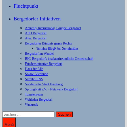
Fluchtpunkt
Bergedorfer Initiativen
Amnesty International, Gruppe Bergedorf
APO Bergedorf
Attac Bergedorf
Bergedorfer Bündnis gegen Rechts
Termine BBgR bei SerrahnEins
Bergedorf im Wandel
BIG-Bergedorfs insektenfreundliche Gemeinschaft
Friedensinitiative Bergedorf
Haus für Alle
Solawi Vierlande
SerrahnEINS
Solidarische Stadt Hamburg
Sprungbrett e.V. – Netzwerk Bergedorf
Tomatenretter
Weltladen Bergedorf
Wutzrock
Suchen
nach:
Menü