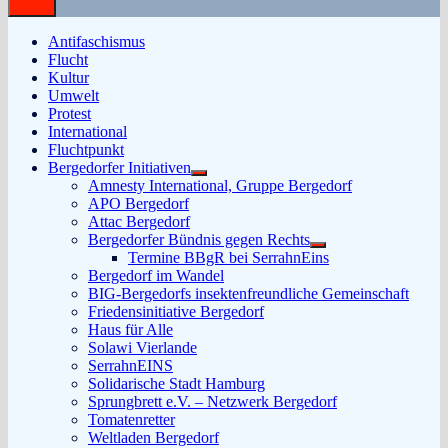
Antifaschismus
Flucht
Kultur
Umwelt
Protest
International
Fluchtpunkt
Bergedorfer Initiativen
Untermenü
Amnesty International, Gruppe Bergedorf
anzeigen
APO Bergedorf
Attac Bergedorf
Bergedorfer Bündnis gegen Rechts
Untermenü
Termine BBgR bei SerrahnEins
anzeigen
Bergedorf im Wandel
BIG-Bergedorfs insektenfreundliche Gemeinschaft
Friedensinitiative Bergedorf
Haus für Alle
Solawi Vierlande
SerrahnEINS
Solidarische Stadt Hamburg
Sprungbrett e.V. – Netzwerk Bergedorf
Tomatenretter
Weltladen Bergedorf