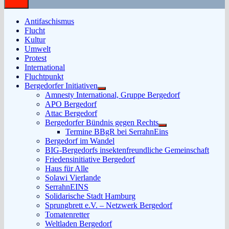
Antifaschismus
Flucht
Kultur
Umwelt
Protest
International
Fluchtpunkt
Bergedorfer Initiativen
Untermenü
Amnesty International, Gruppe Bergedorf
anzeigen
APO Bergedorf
Attac Bergedorf
Bergedorfer Bündnis gegen Rechts
Untermenü
Termine BBgR bei SerrahnEins
anzeigen
Bergedorf im Wandel
BIG-Bergedorfs insektenfreundliche Gemeinschaft
Friedensinitiative Bergedorf
Haus für Alle
Solawi Vierlande
SerrahnEINS
Solidarische Stadt Hamburg
Sprungbrett e.V. – Netzwerk Bergedorf
Tomatenretter
Weltladen Bergedorf