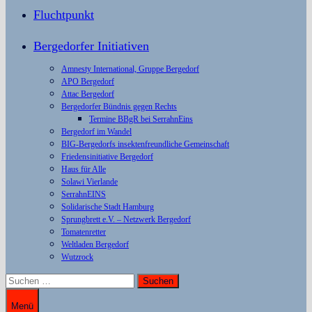
Fluchtpunkt
Bergedorfer Initiativen
Amnesty International, Gruppe Bergedorf
APO Bergedorf
Attac Bergedorf
Bergedorfer Bündnis gegen Rechts
Termine BBgR bei SerrahnEins
Bergedorf im Wandel
BIG-Bergedorfs insektenfreundliche Gemeinschaft
Friedensinitiative Bergedorf
Haus für Alle
Solawi Vierlande
SerrahnEINS
Solidarische Stadt Hamburg
Sprungbrett e.V. – Netzwerk Bergedorf
Tomatenretter
Weltladen Bergedorf
Wutzrock
Suchen
nach:
Menü