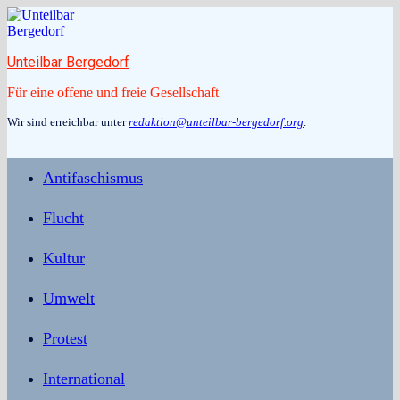
Zum
Inhalt
springen
Unteilbar Bergedorf
Für eine offene und freie Gesellschaft
Wir sind erreichbar unter
redaktion@unteilbar-bergedorf.org
.
Antifaschismus
Flucht
Kultur
Umwelt
Protest
International