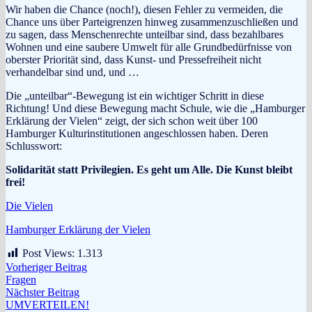
Wir haben die Chance (noch!), diesen Fehler zu vermeiden, die
Chance uns über Parteigrenzen hinweg zusammenzuschließen und
zu sagen, dass Menschenrechte unteilbar sind, dass bezahlbares
Wohnen und eine saubere Umwelt für alle Grundbedürfnisse von
oberster Priorität sind, dass Kunst- und Pressefreiheit nicht
verhandelbar sind und, und …
Die „unteilbar“-Bewegung ist ein wichtiger Schritt in diese
Richtung! Und diese Bewegung macht Schule, wie die „Hamburger
Erklärung der Vielen“ zeigt, der sich schon weit über 100
Hamburger Kulturinstitutionen angeschlossen haben. Deren
Schlusswort:
Solidarität statt Privilegien. Es geht um Alle. Die Kunst bleibt
frei!
Die Vielen
Hamburger Erklärung der Vielen
Post Views:
1.313
Beitragsnavigation
Vorheriger
Vorheriger Beitrag
Beitrag:
Fragen
Nächster
Nächster Beitrag
Beitrag:
UMVERTEILEN!