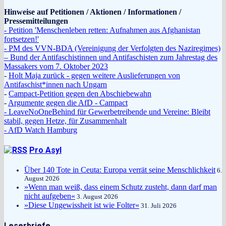
Hinweise auf Petitionen / Aktionen / Informationen /
Pressemitteilungen
- Petition 'Menschenleben retten: Aufnahmen aus Afghanistan
fortsetzen!'
- PM des VVN-BDA (Vereinigung der Verfolgten des Naziregimes)
– Bund der Antifaschistinnen und Antifaschisten zum Jahrestag des
Massakers vom 7. Oktober 2023
-
Holt Maja zurück - gegen weitere Auslieferungen von
Antifaschist*innen nach Ungarn
-
Campact-Petition gegen den Abschiebewahn
-
Argumente gegen die AfD - Campact
- LeaveNoOneBehind für Gewerbetreibende und Vereine: Bleibt
stabil, gegen Hetze, für Zusammenhalt
- AfD Watch Hamburg
Pro Asyl
Über 140 Tote in Ceuta: Europa verrät seine Menschlichkeit
6.
August 2026
»Wenn man weiß, dass einem Schutz zusteht, dann darf man
nicht aufgeben«
3. August 2026
»Diese Ungewissheit ist wie Folter«
31. Juli 2026
Leserbriefe