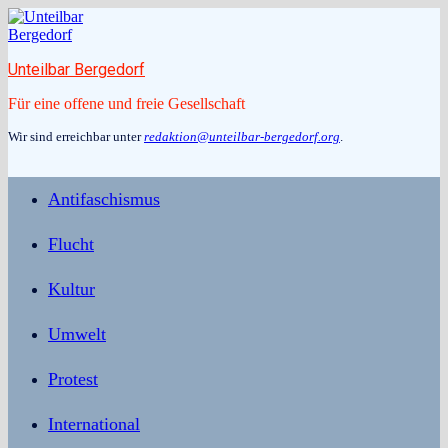
Zum
Inhalt
springen
Unteilbar Bergedorf
Für eine offene und freie Gesellschaft
Wir sind erreichbar unter
redaktion@unteilbar-bergedorf.org
.
Antifaschismus
Flucht
Kultur
Umwelt
Protest
International