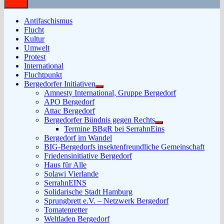
Antifaschismus
Flucht
Kultur
Umwelt
Protest
International
Fluchtpunkt
Bergedorfer Initiativen
Untermenü
Amnesty International, Gruppe Bergedorf
anzeigen
APO Bergedorf
Attac Bergedorf
Bergedorfer Bündnis gegen Rechts
Untermenü
Termine BBgR bei SerrahnEins
anzeigen
Bergedorf im Wandel
BIG-Bergedorfs insektenfreundliche Gemeinschaft
Friedensinitiative Bergedorf
Haus für Alle
Solawi Vierlande
SerrahnEINS
Solidarische Stadt Hamburg
Sprungbrett e.V. – Netzwerk Bergedorf
Tomatenretter
Weltladen Bergedorf