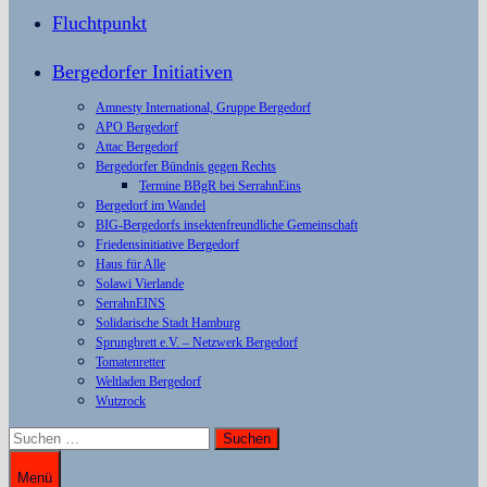
Fluchtpunkt
Bergedorfer Initiativen
Amnesty International, Gruppe Bergedorf
APO Bergedorf
Attac Bergedorf
Bergedorfer Bündnis gegen Rechts
Termine BBgR bei SerrahnEins
Bergedorf im Wandel
BIG-Bergedorfs insektenfreundliche Gemeinschaft
Friedensinitiative Bergedorf
Haus für Alle
Solawi Vierlande
SerrahnEINS
Solidarische Stadt Hamburg
Sprungbrett e.V. – Netzwerk Bergedorf
Tomatenretter
Weltladen Bergedorf
Wutzrock
Suchen
nach:
Menü