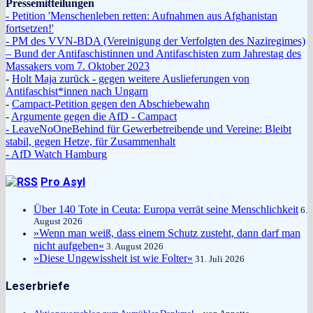
Pressemitteilungen
- Petition 'Menschenleben retten: Aufnahmen aus Afghanistan
fortsetzen!'
- PM des VVN-BDA (Vereinigung der Verfolgten des Naziregimes)
– Bund der Antifaschistinnen und Antifaschisten zum Jahrestag des
Massakers vom 7. Oktober 2023
-
Holt Maja zurück - gegen weitere Auslieferungen von
Antifaschist*innen nach Ungarn
-
Campact-Petition gegen den Abschiebewahn
-
Argumente gegen die AfD - Campact
- LeaveNoOneBehind für Gewerbetreibende und Vereine: Bleibt
stabil, gegen Hetze, für Zusammenhalt
- AfD Watch Hamburg
Pro Asyl
Über 140 Tote in Ceuta: Europa verrät seine Menschlichkeit
6.
August 2026
»Wenn man weiß, dass einem Schutz zusteht, dann darf man
nicht aufgeben«
3. August 2026
»Diese Ungewissheit ist wie Folter«
31. Juli 2026
Leserbriefe