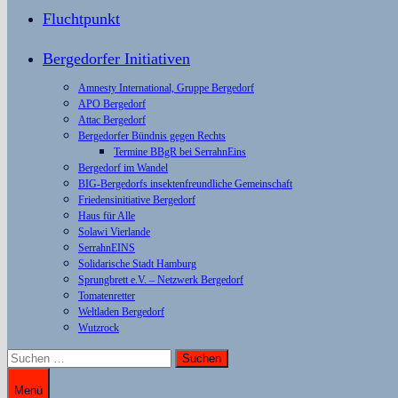
Fluchtpunkt
Bergedorfer Initiativen
Amnesty International, Gruppe Bergedorf
APO Bergedorf
Attac Bergedorf
Bergedorfer Bündnis gegen Rechts
Termine BBgR bei SerrahnEins
Bergedorf im Wandel
BIG-Bergedorfs insektenfreundliche Gemeinschaft
Friedensinitiative Bergedorf
Haus für Alle
Solawi Vierlande
SerrahnEINS
Solidarische Stadt Hamburg
Sprungbrett e.V. – Netzwerk Bergedorf
Tomatenretter
Weltladen Bergedorf
Wutzrock
Suchen
nach:
Menü