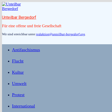
Zum
Inhalt
springen
Unteilbar Bergedorf
Für eine offene und freie Gesellschaft
Wir sind erreichbar unter
redaktion@unteilbar-bergedorf.org
.
Antifaschismus
Flucht
Kultur
Umwelt
Protest
International