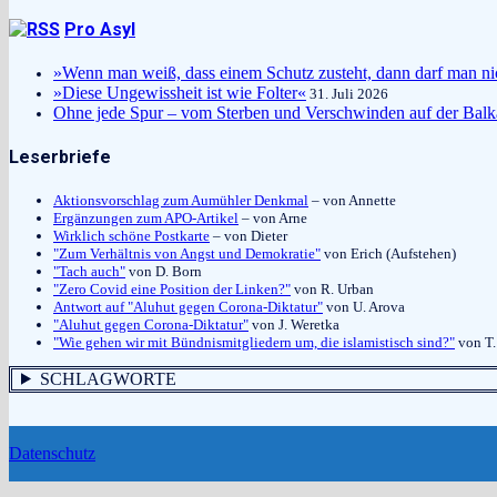
Pro Asyl
»Wenn man weiß, dass einem Schutz zusteht, dann darf man ni
»Diese Ungewissheit ist wie Folter«
31. Juli 2026
Ohne jede Spur – vom Sterben und Verschwinden auf der Balk
Leserbriefe
Aktionsvorschlag zum Aumühler Denkmal
– von Annette
Ergänzungen zum APO-Artikel
– von Arne
Wirklich schöne Postkarte
– von Dieter
"Zum Verhältnis von Angst und Demokratie"
von Erich (Aufstehen)
"Tach auch"
von D. Born
"Zero Covid eine Position der Linken?"
von R. Urban
Antwort auf "Aluhut gegen Corona-Diktatur"
von U. Arova
"Aluhut gegen Corona-Diktatur"
von J. Weretka
"Wie gehen wir mit Bündnismitgliedern um, die islamistisch sind?"
von T.
SCHLAGWORTE
Datenschutz