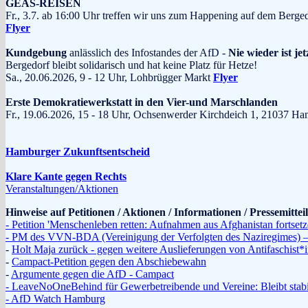
GEAS-REISEN
Fr., 3.7. ab 16:00 Uhr treffen wir uns zum Happening auf dem Berge
Flyer
Kundgebung
anlässlich des Infostandes der AfD -
Nie wieder ist jet
Bergedorf bleibt solidarisch und hat keine Platz für Hetze!
Sa., 20.06.2026, 9 - 12 Uhr, Lohbrügger Markt
Flyer
Erste Demokratiewerkstatt in den Vier-und Marschlanden
Fr., 19.06.2026, 15 - 18 Uhr, Ochsenwerder Kirchdeich 1, 210
Hamburger Zukunftsentscheid
Klare Kante gegen Rechts
Veranstaltungen/Aktionen
Hinweise auf Petitionen / Aktionen / Informationen / Pressemitte
- Petition 'Menschenleben retten: Aufnahmen aus Afghanistan fortsetz
- PM des VVN-BDA (Vereinigung der Verfolgten des Naziregimes) – 
-
Holt Maja zurück - gegen weitere Auslieferungen von Antifaschist
-
Campact-Petition gegen den Abschiebewahn
-
Argumente gegen die AfD - Campact
- LeaveNoOneBehind für Gewerbetreibende und Vereine: Bleibt stabi
- AfD Watch Hamburg