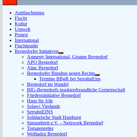
Antifaschismus
Flucht
Kultur
Umwelt
Protest
International
Fluchtpunkt
Bergedorfer Initiativen
Untermenü
Amnesty International, Gruppe Bergedorf
anzeigen
APO Bergedorf
Attac Bergedorf
Bergedorfer Bündnis gegen Rechts
Untermenü
Termine BBgR bei SerrahnEins
anzeigen
Bergedorf im Wandel
BIG-Bergedorfs insektenfreundliche Gemeinschaft
Friedensinitiative Bergedorf
Haus für Alle
Solawi Vierlande
SerrahnEINS
Solidarische Stadt Hamburg
Sprungbrett e.V. – Netzwerk Bergedorf
Tomatenretter
Weltladen Bergedorf