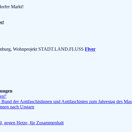
dorfer Markt!
zt!
37 Hamburg, Wohnprojekt STADT.LAND.FLUSS
Flyer
ilungen
en!'
Bund der Antifaschistinnen und Antifaschisten zum Jahrestag des Ma
*innen nach Ungarn
l, gegen Hetze, für Zusammenhalt