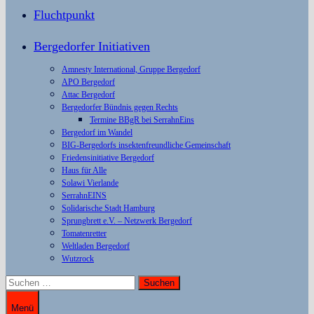
Fluchtpunkt
Bergedorfer Initiativen
Amnesty International, Gruppe Bergedorf
APO Bergedorf
Attac Bergedorf
Bergedorfer Bündnis gegen Rechts
Termine BBgR bei SerrahnEins
Bergedorf im Wandel
BIG-Bergedorfs insektenfreundliche Gemeinschaft
Friedensinitiative Bergedorf
Haus für Alle
Solawi Vierlande
SerrahnEINS
Solidarische Stadt Hamburg
Sprungbrett e.V. – Netzwerk Bergedorf
Tomatenretter
Weltladen Bergedorf
Wutzrock
Suchen
nach:
Menü