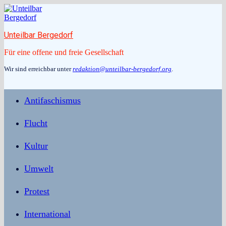
Zum
Inhalt
springen
Unteilbar Bergedorf
Für eine offene und freie Gesellschaft
Wir sind erreichbar unter
redaktion@unteilbar-bergedorf.org
.
Antifaschismus
Flucht
Kultur
Umwelt
Protest
International