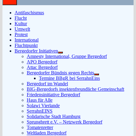
Antifaschismus
Flucht
Kultur
Umwelt
Protest
International
Fluchtpunkt
Bergedorfer Initiativen
Untermenü
Amnesty International, Gruppe Bergedorf
anzeigen
APO Bergedorf
Attac Bergedorf
Bergedorfer Bündnis gegen Rechts
Untermenü
Termine BBgR bei SerrahnEins
anzeigen
Bergedorf im Wandel
BIG-Bergedorfs insektenfreundliche Gemeinschaft
Friedensinitiative Bergedorf
Haus für Alle
Solawi Vierlande
SerrahnEINS
Solidarische Stadt Hamburg
Sprungbrett e.V. – Netzwerk Bergedorf
Tomatenretter
Weltladen Bergedorf