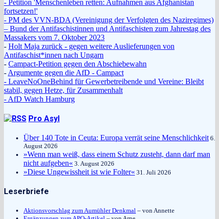
- Petition 'Menschenleben retten: Aufnahmen aus Afghanistan
fortsetzen!'
- PM des VVN-BDA (Vereinigung der Verfolgten des Naziregimes)
– Bund der Antifaschistinnen und Antifaschisten zum Jahrestag des
Massakers vom 7. Oktober 2023
-
Holt Maja zurück - gegen weitere Auslieferungen von
Antifaschist*innen nach Ungarn
-
Campact-Petition gegen den Abschiebewahn
-
Argumente gegen die AfD - Campact
- LeaveNoOneBehind für Gewerbetreibende und Vereine: Bleibt
stabil, gegen Hetze, für Zusammenhalt
- AfD Watch Hamburg
Pro Asyl
Über 140 Tote in Ceuta: Europa verrät seine Menschlichkeit
6.
August 2026
»Wenn man weiß, dass einem Schutz zusteht, dann darf man
nicht aufgeben«
3. August 2026
»Diese Ungewissheit ist wie Folter«
31. Juli 2026
Leserbriefe
Aktionsvorschlag zum Aumühler Denkmal
– von Annette
Ergänzungen zum APO-Artikel
– von Arne