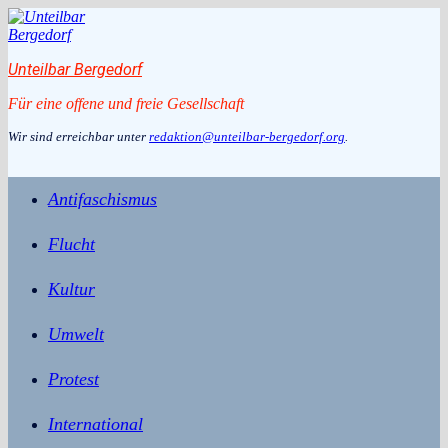
Zum
Inhalt
springen
Unteilbar Bergedorf
Für eine offene und freie Gesellschaft
Wir sind erreichbar unter
redaktion@unteilbar-bergedorf.org
.
Antifaschismus
Flucht
Kultur
Umwelt
Protest
International