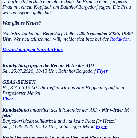
… hörte ich kürzlich eine ältere deutsche Frau zu einer jüngeren
Frau mit einem Kopftuch am Bahnhof Bergedorf sagen. Die Frau
war aus Syrien geflüchtet. …
Was gibt es Neues?
Nächstes #unteilbar-Bergedorf Treffen:
29. September 2026, 19:00
Uhr
. Wer neu teilnehmen will, meldet sich bitte bei der
Redaktion
.
Veranstaltungen SerrahnEins
Kundgebung gegen die Rechte Hetze der AfD
Sa., 25.07.2026, 10-13 Uhr, Bahnhof Bergedorf
Flyer
GEAS-REISEN
Fr., 3.7. ab 16:00 Uhr treffen wir uns zum Happening auf dem
Bergedorfer Markt!
Flyer
Kundgebung
anlässlich des Infostandes der AfD -
Nie wieder ist
jetzt!
Bergedorf bleibt solidarisch und hat keine Platz für Hetze!
Sa., 20.06.2026, 9 - 12 Uhr, Lohbrügger Markt
Flyer
Erste Demokratiewerkstatt in den Vier-und Marschlanden