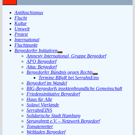
Antifaschismus
Flucht
Kultur
Umwelt
Protest
International
Fluchtpunkt
Bergedorfer Initiativen
Untermenü
Amnesty International, Gruppe Bergedorf
anzeigen
APO Bergedorf
Attac Bergedorf
Bergedorfer Bündnis gegen Rechts
Untermenü
Termine BBgR bei SerrahnEins
anzeigen
Bergedorf im Wandel
BIG-Bergedorfs insektenfreundliche Gemeinschaft
Friedensinitiative Bergedorf
Haus für Alle
Solawi Vierlande
SerrahnEINS
Solidarische Stadt Hamburg
Sprungbrett e.V. – Netzwerk Bergedorf
Tomatenretter
Weltladen Bergedorf