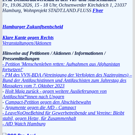
Fr., 19.06.2026, 15 - 18 Uhr, Ochsenwerder Kirchdeich 1, 21037
Hamburg, Wohnprojekt STADT.LAND.FLUSS
Flyer
Hamburger Zukunftsentscheid
Klare Kante gegen Rechts
Veranstaltungen/Aktionen
Hinweise auf Petitionen / Aktionen / Informationen /
Pressemitteilungen
- Petition 'Menschenleben retten: Aufnahmen aus Afghanistan
fortsetzen!'
- PM des VVN-BDA (Vereinigung der Verfolgten des Naziregimes) –
Bund der Antifaschistinnen und Antifaschisten zum Jahrestag des
Massakers vom 7. Oktober 2023
-
Holt Maja zurück - gegen weitere Auslieferungen von
Antifaschist*innen nach Ungarn
-
Campact-Petition gegen den Abschiebewahn
-
Argumente gegen die AfD - Campact
- LeaveNoOneBehind für Gewerbetreibende und Vereine: Bleibt
stabil, gegen Hetze, für Zusammenhalt
- AfD Watch Hamburg