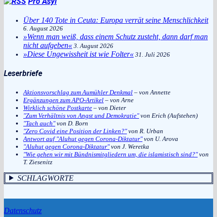
Pro Asyl
Über 140 Tote in Ceuta: Europa verrät seine Menschlichkeit
6. August 2026
»Wenn man weiß, dass einem Schutz zusteht, dann darf man
nicht aufgeben«
3. August 2026
»Diese Ungewissheit ist wie Folter«
31. Juli 2026
Leserbriefe
Aktionsvorschlag zum Aumühler Denkmal
– von Annette
Ergänzungen zum APO-Artikel
– von Arne
Wirklich schöne Postkarte
– von Dieter
"Zum Verhältnis von Angst und Demokratie"
von Erich (Aufstehen)
"Tach auch"
von D. Born
"Zero Covid eine Position der Linken?"
von R. Urban
Antwort auf "Aluhut gegen Corona-Diktatur"
von U. Arova
"Aluhut gegen Corona-Diktatur"
von J. Weretka
"Wie gehen wir mit Bündnismitgliedern um, die islamistisch sind?"
von
T. Ziesenitz
SCHLAGWORTE
Datenschutz