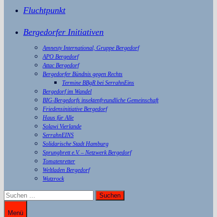
Fluchtpunkt
Bergedorfer Initiativen
Amnesty International, Gruppe Bergedorf
APO Bergedorf
Attac Bergedorf
Bergedorfer Bündnis gegen Rechts
Termine BBgR bei SerrahnEins
Bergedorf im Wandel
BIG-Bergedorfs insektenfreundliche Gemeinschaft
Friedensinitiative Bergedorf
Haus für Alle
Solawi Vierlande
SerrahnEINS
Solidarische Stadt Hamburg
Sprungbrett e.V. – Netzwerk Bergedorf
Tomatenretter
Weltladen Bergedorf
Wutzrock
Suchen
nach:
Menü