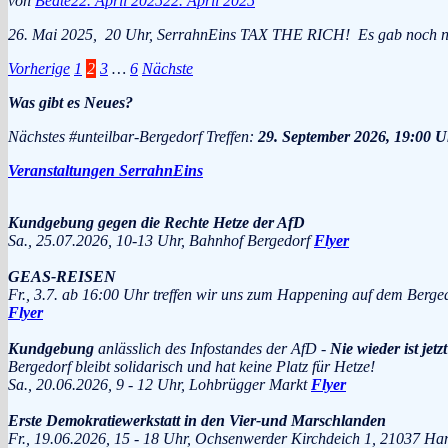
von
Beate
22. April 2025
22. April 2025
26. Mai 2025, 20 Uhr, SerrahnEins TAX THE RICH! Es gab noch nie s
Seitennummerierung
Vorherige
1
2
3
…
6
Nächste
der
Was gibt es Neues?
Beiträge
Nächstes #unteilbar-Bergedorf Treffen:
29. September 2026, 19:00 U
Veranstaltungen SerrahnEins
Kundgebung gegen die Rechte Hetze der AfD
Sa., 25.07.2026, 10-13 Uhr, Bahnhof Bergedorf
Flyer
GEAS-REISEN
Fr., 3.7. ab 16:00 Uhr treffen wir uns zum Happening auf dem Berge
Flyer
Kundgebung
anlässlich des Infostandes der AfD -
Nie wieder ist jetzt
Bergedorf bleibt solidarisch und hat keine Platz für Hetze!
Sa., 20.06.2026, 9 - 12 Uhr, Lohbrügger Markt
Flyer
Erste Demokratiewerkstatt in den Vier-und Marschlanden
Fr., 19.06.2026, 15 - 18 Uhr, Ochsenwerder Kirchdeich 1, 2103