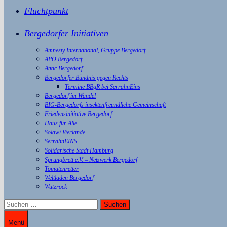
Fluchtpunkt
Bergedorfer Initiativen
Amnesty International, Gruppe Bergedorf
APO Bergedorf
Attac Bergedorf
Bergedorfer Bündnis gegen Rechts
Termine BBgR bei SerrahnEins
Bergedorf im Wandel
BIG-Bergedorfs insektenfreundliche Gemeinschaft
Friedensinitiative Bergedorf
Haus für Alle
Solawi Vierlande
SerrahnEINS
Solidarische Stadt Hamburg
Sprungbrett e.V. – Netzwerk Bergedorf
Tomatenretter
Weltladen Bergedorf
Wutzrock
Suchen
nach:
Menü