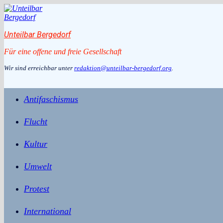
Zum
Inhalt
springen
Unteilbar Bergedorf
Für eine offene und freie Gesellschaft
Wir sind erreichbar unter
redaktion@unteilbar-bergedorf.org
.
Antifaschismus
Flucht
Kultur
Umwelt
Protest
International