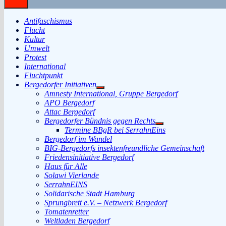
Antifaschismus
Flucht
Kultur
Umwelt
Protest
International
Fluchtpunkt
Bergedorfer Initiativen
Untermenü
Amnesty International, Gruppe Bergedorf
anzeigen
APO Bergedorf
Attac Bergedorf
Bergedorfer Bündnis gegen Rechts
Untermenü
Termine BBgR bei SerrahnEins
anzeigen
Bergedorf im Wandel
BIG-Bergedorfs insektenfreundliche Gemeinschaft
Friedensinitiative Bergedorf
Haus für Alle
Solawi Vierlande
SerrahnEINS
Solidarische Stadt Hamburg
Sprungbrett e.V. – Netzwerk Bergedorf
Tomatenretter
Weltladen Bergedorf