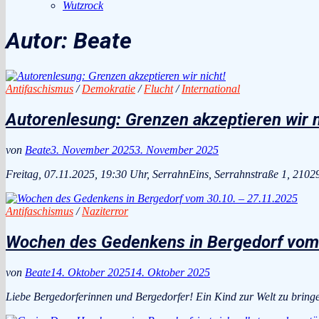
Wutzrock
Autor:
Beate
Antifaschismus
/
Demokratie
/
Flucht
/
International
Autorenlesung: Grenzen akzeptieren wir n
von
Beate
3. November 2025
3. November 2025
Freitag, 07.11.2025, 19:30 Uhr, SerrahnEins, Serrahnstraße 1, 21
Antifaschismus
/
Naziterror
Wochen des Gedenkens in Bergedorf vom 
von
Beate
14. Oktober 2025
14. Oktober 2025
Liebe Bergedorferinnen und Bergedorfer! Ein Kind zur Welt zu bring