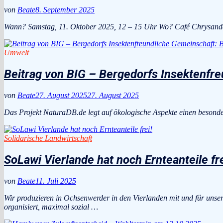
von
Beate
8. September 2025
Wann? Samstag, 11. Oktober 2025, 12 – 15 Uhr Wo? Café Chrysande
Umwelt
Beitrag von BIG – Bergedorfs Insektenfre
von
Beate
27. August 2025
27. August 2025
Das Projekt NaturaDB.de legt auf ökologische Aspekte einen besonde
Solidarische Landwirtschaft
SoLawi Vierlande hat noch Ernteanteile fre
von
Beate
11. Juli 2025
Wir produzieren in Ochsenwerder in den Vierlanden mit und für unsere S
organisiert, maximal sozial …