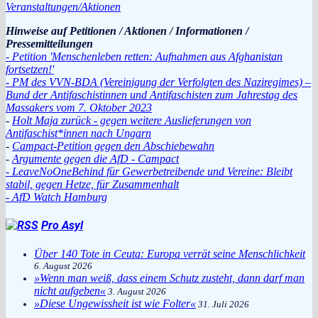
Veranstaltungen/Aktionen
Hinweise auf Petitionen / Aktionen / Informationen /
Pressemitteilungen
- Petition 'Menschenleben retten: Aufnahmen aus Afghanistan
fortsetzen!'
- PM des VVN-BDA (Vereinigung der Verfolgten des Naziregimes) –
Bund der Antifaschistinnen und Antifaschisten zum Jahrestag des
Massakers vom 7. Oktober 2023
-
Holt Maja zurück - gegen weitere Auslieferungen von
Antifaschist*innen nach Ungarn
-
Campact-Petition gegen den Abschiebewahn
-
Argumente gegen die AfD - Campact
- LeaveNoOneBehind für Gewerbetreibende und Vereine: Bleibt
stabil, gegen Hetze, für Zusammenhalt
- AfD Watch Hamburg
Pro Asyl
Über 140 Tote in Ceuta: Europa verrät seine Menschlichkeit
6. August 2026
»Wenn man weiß, dass einem Schutz zusteht, dann darf man
nicht aufgeben«
3. August 2026
»Diese Ungewissheit ist wie Folter«
31. Juli 2026