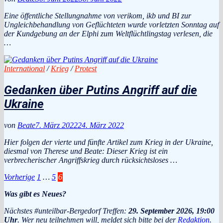
Eine öffentliche Stellungnahme von verikom, ikb und BI zur
Ungleichbehandlung von Geflüchteten wurde vorletzten Sonntag auf
der Kundgebung an der Elphi zum Weltflüchtlingstag verlesen, die
…
International
/
Krieg
/
Protest
Gedanken über Putins Angriff auf die
Ukraine
von
Beate
7. März 2022
24. März 2022
Hier folgen der vierte und fünfte Artikel zum Krieg in der Ukraine,
diesmal von Therese und Beate: Dieser Krieg ist ein
verbrecherischer Angriffskrieg durch rücksichtsloses …
Seitennummerierung
Vorherige
1
…
5
6
der
Was gibt es Neues?
Beiträge
Nächstes #unteilbar-Bergedorf Treffen:
29. September 2026, 19:00
Uhr
. Wer neu teilnehmen will, meldet sich bitte bei der
Redaktion
.