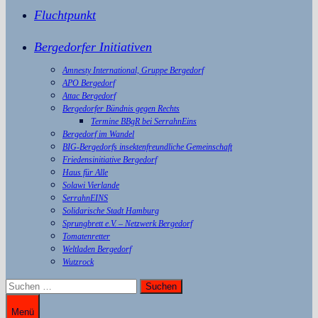
Fluchtpunkt
Bergedorfer Initiativen
Amnesty International, Gruppe Bergedorf
APO Bergedorf
Attac Bergedorf
Bergedorfer Bündnis gegen Rechts
Termine BBgR bei SerrahnEins
Bergedorf im Wandel
BIG-Bergedorfs insektenfreundliche Gemeinschaft
Friedensinitiative Bergedorf
Haus für Alle
Solawi Vierlande
SerrahnEINS
Solidarische Stadt Hamburg
Sprungbrett e.V. – Netzwerk Bergedorf
Tomatenretter
Weltladen Bergedorf
Wutzrock
Suchen
nach:
Menü