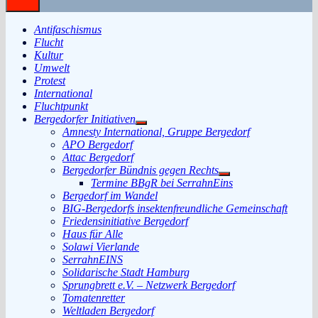
Antifaschismus
Flucht
Kultur
Umwelt
Protest
International
Fluchtpunkt
Bergedorfer Initiativen
Untermenü
Amnesty International, Gruppe Bergedorf
anzeigen
APO Bergedorf
Attac Bergedorf
Bergedorfer Bündnis gegen Rechts
Untermenü
Termine BBgR bei SerrahnEins
anzeigen
Bergedorf im Wandel
BIG-Bergedorfs insektenfreundliche Gemeinschaft
Friedensinitiative Bergedorf
Haus für Alle
Solawi Vierlande
SerrahnEINS
Solidarische Stadt Hamburg
Sprungbrett e.V. – Netzwerk Bergedorf
Tomatenretter
Weltladen Bergedorf