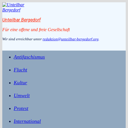
Zum
Inhalt
springen
Unteilbar Bergedorf
Für eine offene und freie Gesellschaft
Wir sind erreichbar unter
redaktion@unteilbar-bergedorf.org
.
Antifaschismus
Flucht
Kultur
Umwelt
Protest
International