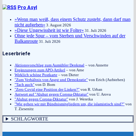
Pro Asyl
»Wenn man weiß, dass einem Schutz zusteht, dann darf man
nicht aufgeben«
3. August 2026
»Diese Ungewissheit ist wie Folter«
31. Juli 2026
Ohne jede Spur – vom Sterben und Verschwinden auf der
Balkanroute
31. Juli 2026
Leserbriefe
Aktionsvorschlag zum Aumühler Denkmal
– von Annette
Ergänzungen zum APO-Artikel
– von Arne
Wirklich schöne Postkarte
– von Dieter
"Zum Verhältnis von Angst und Demokratie"
von Erich (Aufstehen)
"Tach auch"
von D. Born
"Zero Covid eine Position der Linken?"
von R. Urban
Antwort auf "Aluhut gegen Corona-Diktatur"
von U. Arova
"Aluhut gegen Corona-Diktatur"
von J. Weretka
"Wie gehen wir mit Bündnismitgliedern um, die islamistisch sind?"
von
T. Ziesenitz
SCHLAGWORTE