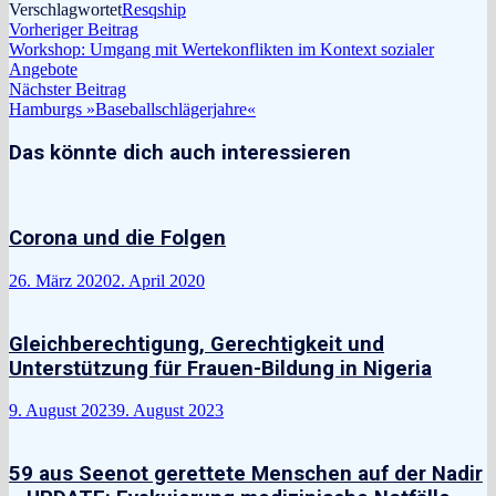
Verschlagwortet
Resqship
Beitragsnavigation
Vorheriger
Vorheriger Beitrag
Beitrag:
Workshop: Umgang mit Wertekonflikten im Kontext sozialer
Angebote
Nächster
Nächster Beitrag
Beitrag:
Hamburgs »Baseballschlägerjahre«
Das könnte dich auch interessieren
Corona und die Folgen
26. März 2020
2. April 2020
Gleichberechtigung, Gerechtigkeit und
Unterstützung für Frauen-Bildung in Nigeria
9. August 2023
9. August 2023
59 aus Seenot gerettete Menschen auf der Nadir