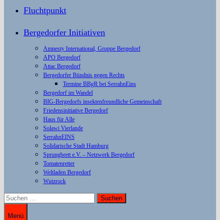
Fluchtpunkt
Bergedorfer Initiativen
Amnesty International, Gruppe Bergedorf
APO Bergedorf
Attac Bergedorf
Bergedorfer Bündnis gegen Rechts
Termine BBgR bei SerrahnEins
Bergedorf im Wandel
BIG-Bergedorfs insektenfreundliche Gemeinschaft
Friedensinitiative Bergedorf
Haus für Alle
Solawi Vierlande
SerrahnEINS
Solidarische Stadt Hamburg
Sprungbrett e.V. – Netzwerk Bergedorf
Tomatenretter
Weltladen Bergedorf
Wutzrock
Suchen
nach:
Menü