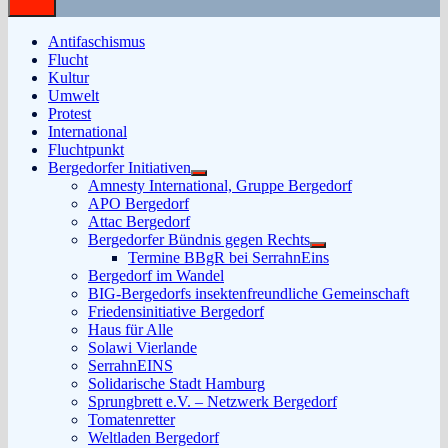
Antifaschismus
Flucht
Kultur
Umwelt
Protest
International
Fluchtpunkt
Bergedorfer Initiativen
Untermenü
Amnesty International, Gruppe Bergedorf
anzeigen
APO Bergedorf
Attac Bergedorf
Bergedorfer Bündnis gegen Rechts
Untermenü
Termine BBgR bei SerrahnEins
anzeigen
Bergedorf im Wandel
BIG-Bergedorfs insektenfreundliche Gemeinschaft
Friedensinitiative Bergedorf
Haus für Alle
Solawi Vierlande
SerrahnEINS
Solidarische Stadt Hamburg
Sprungbrett e.V. – Netzwerk Bergedorf
Tomatenretter
Weltladen Bergedorf