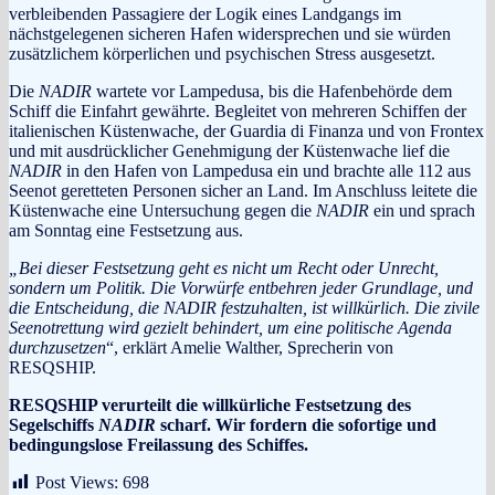
verbleibenden Passagiere der Logik eines Landgangs im
nächstgelegenen sicheren Hafen widersprechen und sie würden
zusätzlichem körperlichen und psychischen Stress ausgesetzt.
Die
NADIR
wartete vor Lampedusa, bis die Hafenbehörde dem
Schiff die Einfahrt gewährte. Begleitet von mehreren Schiffen der
italienischen Küstenwache, der Guardia di Finanza und von Frontex
und mit ausdrücklicher Genehmigung der Küstenwache lief die
NADIR
in den Hafen von Lampedusa ein und brachte alle 112 aus
Seenot geretteten Personen sicher an Land. Im Anschluss leitete die
Küstenwache eine Untersuchung gegen die
NADIR
ein und sprach
am Sonntag eine Festsetzung aus.
„Bei dieser Festsetzung geht es nicht um Recht oder Unrecht,
sondern um Politik. Die Vorwürfe entbehren jeder Grundlage, und
die Entscheidung, die NADIR festzuhalten, ist willkürlich. Die zivile
Seenotrettung wird gezielt behindert, um eine politische Agenda
durchzusetzen
“, erklärt Amelie Walther, Sprecherin von
RESQSHIP.
RESQSHIP verurteilt die willkürliche Festsetzung des
Segelschiffs
NADIR
scharf. Wir fordern die sofortige und
bedingungslose Freilassung des Schiffes.
Post Views:
698