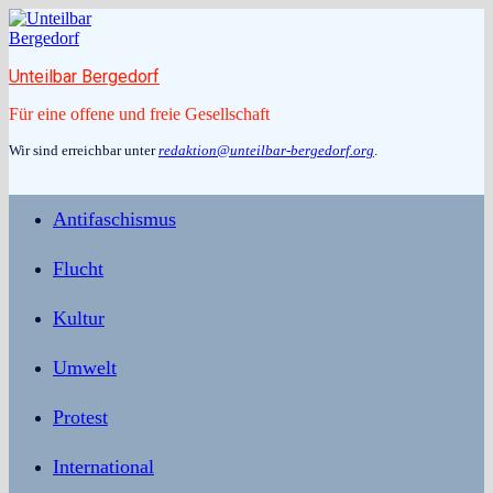
Zum
Inhalt
springen
Unteilbar Bergedorf
Für eine offene und freie Gesellschaft
Wir sind erreichbar unter
redaktion@unteilbar-bergedorf.org
.
Antifaschismus
Flucht
Kultur
Umwelt
Protest
International