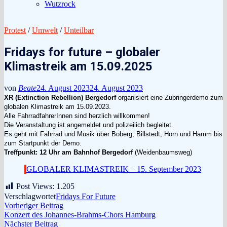
Wutzrock
Protest
/
Umwelt
/
Unteilbar
Fridays for future – globaler
Klimastreik am 15.09.2025
von
Beate
24. August 2023
24. August 2023
XR (Extinction Rebellion)
Bergedorf
organisiert eine Zubringerdemo zum
globalen Klimastreik am 15.09.2023.
Alle FahrradfahrerInnen sind herzlich willkommen!
Die Veranstaltung ist angemeldet und polizeilich begleitet.
Es geht mit Fahrrad und Musik über Boberg, Billstedt, Horn und Hamm bis
zum Startpunkt der Demo.
Treffpunkt: 12 Uhr am Bahnhof Bergedorf
(Weidenbaumsweg)
GLOBALER KLIMASTREIK – 15. September 2023
Post Views:
1.205
Verschlagwortet
Fridays For Future
Beitragsnavigation
Vorheriger
Vorheriger Beitrag
Beitrag:
Konzert des Johannes-Brahms-Chors Hamburg
Nächster
Nächster Beitrag