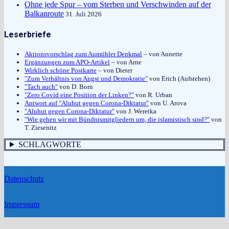
Ohne jede Spur – vom Sterben und Verschwinden auf der
Balkanroute
31. Juli 2026
Leserbriefe
Aktionsvorschlag zum Aumühler Denkmal
– von Annette
Ergänzungen zum APO-Artikel
– von Arne
Wirklich schöne Postkarte
– von Dieter
"Zum Verhältnis von Angst und Demokratie"
von Erich (Aufstehen)
"Tach auch"
von D. Born
"Zero Covid eine Position der Linken?"
von R. Urban
Antwort auf "Aluhut gegen Corona-Diktatur"
von U. Arova
"Aluhut gegen Corona-Diktatur"
von J. Weretka
"Wie gehen wir mit Bündnismitgliedern um, die islamistisch sind?"
von
T. Ziesenitz
SCHLAGWORTE
Datenschutz
Impressum