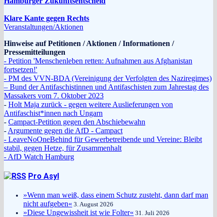
Hamburger Zukunftsentscheid
Klare Kante gegen Rechts
Veranstaltungen/Aktionen
Hinweise auf Petitionen / Aktionen / Informationen /
Pressemitteilungen
- Petition 'Menschenleben retten: Aufnahmen aus Afghanistan
fortsetzen!'
- PM des VVN-BDA (Vereinigung der Verfolgten des Naziregimes)
– Bund der Antifaschistinnen und Antifaschisten zum Jahrestag des
Massakers vom 7. Oktober 2023
-
Holt Maja zurück - gegen weitere Auslieferungen von
Antifaschist*innen nach Ungarn
-
Campact-Petition gegen den Abschiebewahn
-
Argumente gegen die AfD - Campact
- LeaveNoOneBehind für Gewerbetreibende und Vereine: Bleibt
stabil, gegen Hetze, für Zusammenhalt
- AfD Watch Hamburg
Pro Asyl
»Wenn man weiß, dass einem Schutz zusteht, dann darf man
nicht aufgeben«
3. August 2026
»Diese Ungewissheit ist wie Folter«
31. Juli 2026