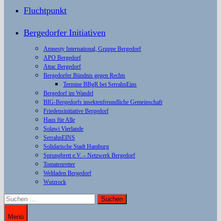
Fluchtpunkt
Bergedorfer Initiativen
Amnesty International, Gruppe Bergedorf
APO Bergedorf
Attac Bergedorf
Bergedorfer Bündnis gegen Rechts
Termine BBgR bei SerrahnEins
Bergedorf im Wandel
BIG-Bergedorfs insektenfreundliche Gemeinschaft
Friedensinitiative Bergedorf
Haus für Alle
Solawi Vierlande
SerrahnEINS
Solidarische Stadt Hamburg
Sprungbrett e.V. – Netzwerk Bergedorf
Tomatenretter
Weltladen Bergedorf
Wutzrock
Suchen
nach:
Menü