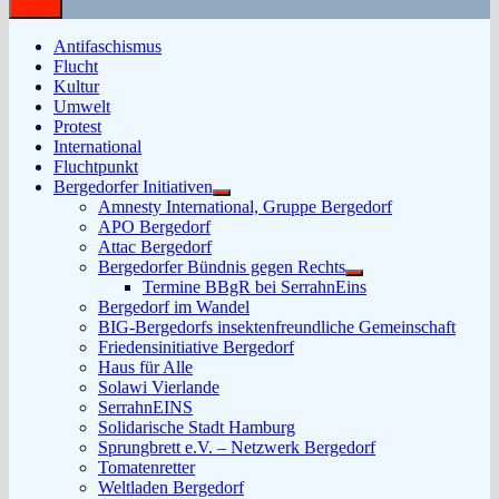
Antifaschismus
Flucht
Kultur
Umwelt
Protest
International
Fluchtpunkt
Bergedorfer Initiativen
Untermenü
Amnesty International, Gruppe Bergedorf
anzeigen
APO Bergedorf
Attac Bergedorf
Bergedorfer Bündnis gegen Rechts
Untermenü
Termine BBgR bei SerrahnEins
anzeigen
Bergedorf im Wandel
BIG-Bergedorfs insektenfreundliche Gemeinschaft
Friedensinitiative Bergedorf
Haus für Alle
Solawi Vierlande
SerrahnEINS
Solidarische Stadt Hamburg
Sprungbrett e.V. – Netzwerk Bergedorf
Tomatenretter
Weltladen Bergedorf